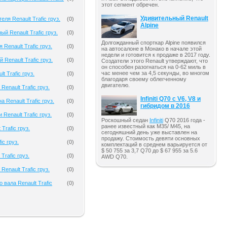
этот сегмент обречен.
Удивительный Renault
еля Renault Trafic груз.
(
0
)
Alpine
й Renault Trafic груз.
(
0
)
Долгожданный спорткар Alpine появился
 Renault Trafic груз.
(
0
)
на автосалоне в Монако в начале этой
недели и готовится к продаже в 2017 году.
 Renault Trafic груз.
(
0
)
Создатели этого Renault утверждают, что
он способен разогнаться на 0-62 миль в
час менее чем за 4,5 секунды, во многом
t Trafic груз.
(
0
)
благодаря своему облегченному
двигателю.
Renault Trafic груз.
(
0
)
Infiniti Q70 с V6, V8 и
 Renault Trafic груз.
(
0
)
гибридом в 2016
Renault Trafic груз.
(
0
)
Роскошный седан
Infiniti
Q70 2016 года -
ранее известный как M35/ M45, на
Trafic груз.
(
0
)
сегодняшний день уже выставлен на
продажу. Стоимость девяти основных
ic груз.
(
0
)
комплектаций в среднем варьируется от
$ 50 755 за 3,7 Q70 до $ 67 955 за 5.6
Trafic груз.
(
0
)
AWD Q70.
Renault Trafic груз.
(
0
)
 вала Renault Trafic
(
0
)