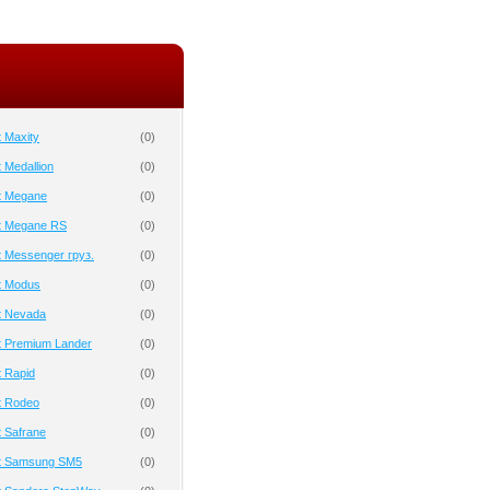
 Maxity
(
0
)
 Medallion
(
0
)
t Megane
(
0
)
t Megane RS
(
0
)
 Messenger груз.
(
0
)
t Modus
(
0
)
t Nevada
(
0
)
t Premium Lander
(
0
)
 Rapid
(
0
)
t Rodeo
(
0
)
 Safrane
(
0
)
t Samsung SM5
(
0
)