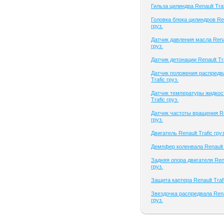
Гильза цилиндра Renault Traf
Головка блока цилиндров Ren
груз.
Датчик давления масла Renau
груз.
Датчик детонации Renault Tra
Датчик положения распредва
Trafic груз.
Датчик температуры жидкост
Trafic груз.
Датчик частоты вращения Ren
груз.
Двигатель Renault Trafic груз
Демпфер коленвала Renault T
Задняя опора двигателя Rena
груз.
Защита картера Renault Trafi
Звездочка распредвала Renau
груз.