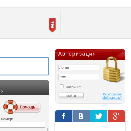
Авторизация
Запомнить
ру
Регистрация
Мой пароль?
 номер:
Твиты от @AutOriginalShop