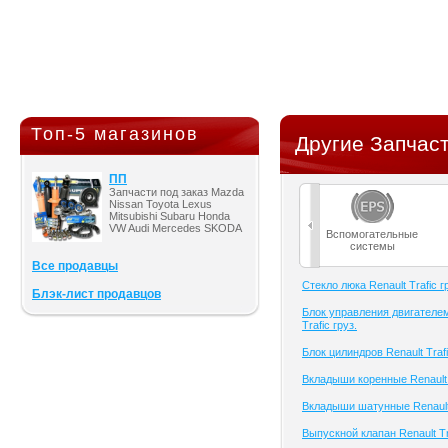
Топ-5 магазинов
Другие Запчасти
ПП
Запчасти под заказ Mazda
Nissan Toyota Lexus
Mitsubishi Subaru Honda
VW Audi Mercedes SKODA
Вспомогательные
системы
Все продавцы
Cтекло люка Renault Trafic г
Блэк-лист продавцов
Блок управления двигателем
Trafic груз.
Блок цилиндров Renault Trafi
Вкладыши коренные Renault T
Вкладыши шатунные Renault 
Выпускной клапан Renault Tra