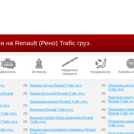
 на Renault (Рено) Trafic груз.
Карданная
Двигатель
Интерьер
Кондиционер
Коробка п
передача
руз.
(
0
)
Камера сапуна Renault Trafic груз.
(
0
)
Прокладка впуск
Trafic груз.
 Renault
(
0
)
Клапан впускной Renault Trafic груз.
(
0
)
Прокладка выпус
Renault Trafic гру
Клапанная крышка Renault Trafic груз.
(
0
)
c груз.
(
0
)
Прокладка голов
Коленвал Renault Trafic груз.
(
0
)
Renault Trafic гру
rafic груз.
(
0
)
Крышка головки блока цилиндров Renault
(
0
)
Прокладка клапа
Trafic груз.
(
0
)
Trafic груз.
Trafic груз.
fic груз.
(
0
)
Крышка маслозаливной горловины Renault
(
0
)
Прокладка поддон
Trafic груз.