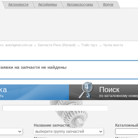
Автоновости
Автофирмы
Автоаксессуары
Форум
. autoriginal.com.ua
→
Запчасти Рено (Renault)
→
Trafic груз.
→
Чулок моста
аявки на запчасти не найдены
ка
Поиск
ть
по каталожному номе
Название запчасти:
Каталожный