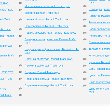
груз.
ic груз.
(
0
)
Масляный насос Renault Trafic груз.
(
0
)
Прокладки двигат
ault Trafic
(
0
)
Маховик Renault Trafic груз.
(
0
)
Радиатор масляны
lt Trafic
(
0
)
Натяжной ролик Renault Trafic груз.
(
0
)
Ролик натяжителя
Ось коромысел Renault Trafic груз.
(
0
)
Ролик паразитный
fic груз.
(
0
)
Педаль акселератора Renault Trafic груз.
(
0
)
Ролики грм Renaul
ла Renault
(
0
)
Передняя опора двигателя Renault Trafic
(
0
)
Сальник клапана 
груз.
и Renault
(
0
)
Толкатель клапана
Поддон картера ( масляный ) Renault Trafic
(
0
)
груз.
ault Trafic
(
0
)
Успокоитель цепи 
Подушка двигателя Renault Trafic груз.
(
0
)
Храповик Renault 
.
(
0
)
Полукольца Renault Trafic груз.
(
0
)
Цепь Renault Traf
rafic груз.
(
0
)
Поршень Renault Trafic груз.
(
0
)
Цепь грм Renault 
ult Trafic
(
0
)
Поршневые кольца Renault Trafic груз.
(
0
)
Шкив генератора 
Поршневые пальцы Renault Trafic груз.
(
0
)
c груз.
(
0
)
Шкив коленчатого
груз.
lt Trafic
(
0
)