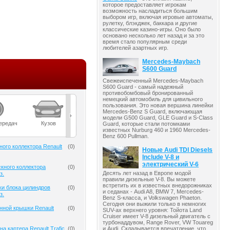
которое предоставляет игрокам
возможность насладиться большим
выбором игр, включая игровые автоматы,
рулетку, блэкджек, баккара и другие
классические казино-игры. Оно было
основано несколько лет назад и за это
время стало популярным среди
любителей азартных игр.
Mercedes-Maybach
S600 Guard
Свежеиспеченный Mercedes-Maybach
S600 Guard - самый надежный
противобомбовый бронированный
немецкий автомобиль для цивильного
пользования. Это новая вершина линейки
Mercedes-Benz S Guard, включающая
модели G500 Guard, GLE Guard и S-Class
ередач
Кузов
Масла
Мост
Подвеска
Guard, которые стали потомками
известных Nurburg 460 и 1960 Mercedes-
Benz 600 Pullman.
ного коллектора Renault
(
0
)
Новые Audi TDI Diesels
Include V-8 и
электрический V-6
кного коллектора
(
0
)
Десять лет назад в Европе модой
з.
правили дизельные V-8. Вы можете
встретить их в известных внедорожниках
ки блока цилиндров
(
0
)
и седанах - Audi A8, BMW 7, Mercedes-
з.
Benz S-класса, и Volkswagen Phaeton.
Сегодня они выжили только в немногих
нной крышки Renault
(
0
)
SUV-ах верхнего уровня: Тойота Land
Cruiser имеет V-8 дизельный двигатель с
турбонаддувом, Range Rover, VW Touareg
и Audi. Складывается впечатление, что
а картера Renault Trafic
(
0
)