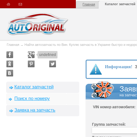
Каталог запчастей
Главная
Главная
→
Найти автозапчасть по Вин. Куплю запчасть в Украине быстро и недорого
undefined
З
Информация!
Каталог запчастей
Заяв
на запчас
Поиск по номеру
VIN номер автомобиля:
Заявка на запчасть
Группа запчастей: