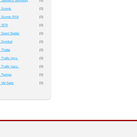
t Sandero StepWay
(
0
)
 Scenic
(
0
)
t Scenic RX4
(
0
)
t SFR
(
0
)
 Sport Spider
(
0
)
t Symbol
(
0
)
 Thalia
(
0
)
Trafic груз.
(
0
)
 Trafic пасс.
(
0
)
 Twingo
(
0
)
Vel Satis
(
0
)