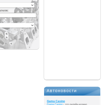
ателя:
:
Автоновости
Gama Casino
Gama Casino
- это онлайн-казино,