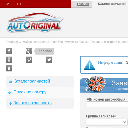
Каталог запчастей
Главная
Главная
→
Найти автозапчасть по Вин. Куплю запчасть в Украине быстро и недорого
undefined
З
Информация!
Каталог запчастей
Заяв
на запчас
Поиск по номеру
VIN номер автомобиля:
Заявка на запчасть
Группа запчастей: