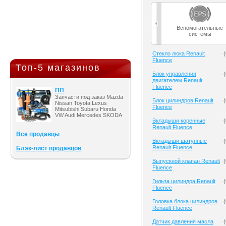
Вспомогательные
системы
Cтекло люка Renault
(
Fluence
Топ-5 магазинов
Блок управления
(
двигателем Renault
Fluence
ПП
Запчасти под заказ Mazda
Блок цилиндров Renault
(
Nissan Toyota Lexus
Fluence
Mitsubishi Subaru Honda
VW Audi Mercedes SKODA
Вкладыши коренные
(
Renault Fluence
Все продавцы
Вкладыши шатунные
(
Renault Fluence
Блэк-лист продавцов
Выпускной клапан Renault
(
Fluence
Гильза цилиндра Renault
(
Fluence
Головка блока цилиндров
(
Renault Fluence
Датчик давления масла
(