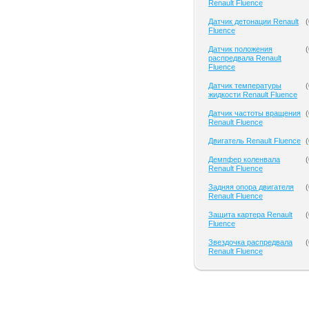
Renault Fluence
Датчик детонации Renault
(
Fluence
Датчик положения
(
распредвала Renault
Fluence
Датчик температуры
(
жидкости Renault Fluence
Датчик частоты вращения
(
Renault Fluence
Двигатель Renault Fluence
(
Демпфер коленвала
(
Renault Fluence
Задняя опора двигателя
(
Renault Fluence
Защита картера Renault
(
Fluence
Звездочка распредвала
(
Renault Fluence