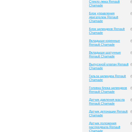
Cтекло люка Renault
(
Chamade
Блок управления
(
двигателем Renault
Chamade
Блок цилиндров Renault
(
Chamade
Вкладыши коренные
(
Renault Chamade
Вкладыши шатунные
(
Renault Chamade
Выпускной клапан Renault
(
Chamade
Гильза цилиндра Renault
(
Chamade
Головка блока цилиндров
(
Renault Chamade
Датчик давления масла
(
Renault Chamade
Датчик детонации Renault
(
Chamade
Датчик положения
(
распредвала Renault
Chamade