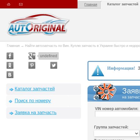
Каталог запчастей
Главная
Главная
→
Найти автозапчасть по Вин. Куплю запчасть в Украине быстро и недорого
undefined
З
Информация!
Каталог запчастей
Заяв
на запчас
Поиск по номеру
VIN номер автомобиля:
Заявка на запчасть
Группа запчастей: