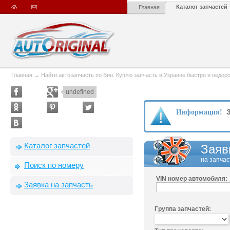
Каталог запчастей
Главная
Главная
→
Найти автозапчасть по Вин. Куплю запчасть в Украине быстро и недорого
undefined
З
Информация!
Каталог запчастей
Заяв
на запчас
Поиск по номеру
VIN номер автомобиля:
Заявка на запчасть
Группа запчастей: