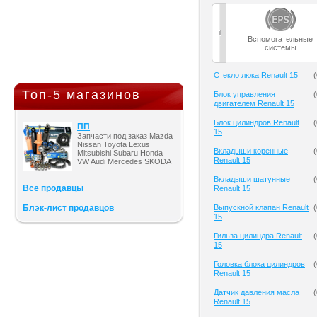
Вспомогательные
системы
Cтекло люка Renault 15
(
Топ-5 магазинов
Блок управления
(
двигателем Renault 15
Блок цилиндров Renault
(
ПП
15
Запчасти под заказ Mazda
Nissan Toyota Lexus
Вкладыши коренные
(
Mitsubishi Subaru Honda
Renault 15
VW Audi Mercedes SKODA
Вкладыши шатунные
(
Все продавцы
Renault 15
Блэк-лист продавцов
Выпускной клапан Renault
(
15
Гильза цилиндра Renault
(
15
Головка блока цилиндров
(
Renault 15
Датчик давления масла
(
Renault 15