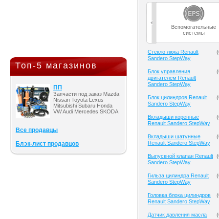
Вспомогательные
системы
Cтекло люка Renault
(
Sandero StepWay
Топ-5 магазинов
Блок управления
(
двигателем Renault
Sandero StepWay
ПП
Запчасти под заказ Mazda
Блок цилиндров Renault
(
Nissan Toyota Lexus
Sandero StepWay
Mitsubishi Subaru Honda
VW Audi Mercedes SKODA
Вкладыши коренные
(
Renault Sandero StepWay
Все продавцы
Вкладыши шатунные
(
Renault Sandero StepWay
Блэк-лист продавцов
Выпускной клапан Renault
(
Sandero StepWay
Гильза цилиндра Renault
(
Sandero StepWay
Головка блока цилиндров
(
Renault Sandero StepWay
Датчик давления масла
(