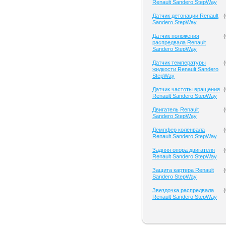
Renault Sandero StepWay
Датчик детонации Renault
(
Sandero StepWay
Датчик положения
(
распредвала Renault
Sandero StepWay
Датчик температуры
(
жидкости Renault Sandero
StepWay
Датчик частоты вращения
(
Renault Sandero StepWay
Двигатель Renault
(
Sandero StepWay
Демпфер коленвала
(
Renault Sandero StepWay
Задняя опора двигателя
(
Renault Sandero StepWay
Защита картера Renault
(
Sandero StepWay
Звездочка распредвала
(
Renault Sandero StepWay