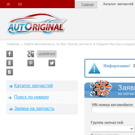
Каталог запчастей
Главная
Главная
→
Найти автозапчасть по Вин. Куплю запчасть в Украине быстро и недорого
undefined
З
Информация!
Каталог запчастей
Заяв
на запчас
Поиск по номеру
VIN номер автомобиля:
Заявка на запчасть
Группа запчастей: