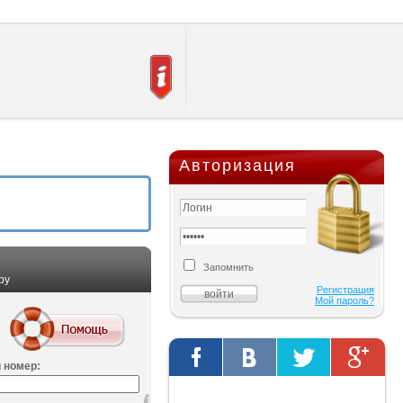
Авторизация
Запомнить
ру
Регистрация
Мой пароль?
 номер:
Твиты от @AutOriginalShop