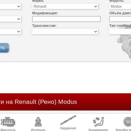
Марка:
Модель:
Модификация:
Объём двиг
Трансмиссия:
Тип топлива
и на Renault (Рено) Modus
Карданная
Двигатель
Интерьер
Кондиционер
Коробка п