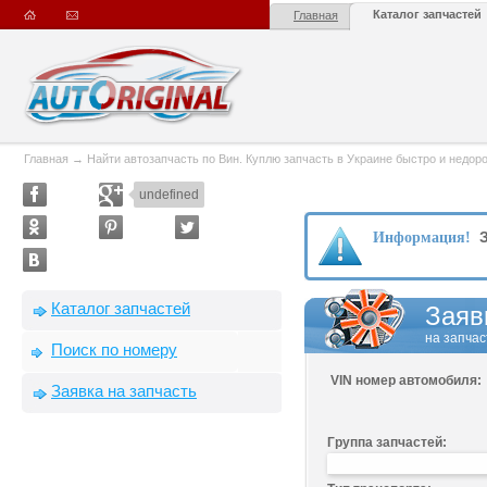
Каталог запчастей
Главная
Главная
→
Найти автозапчасть по Вин. Куплю запчасть в Украине быстро и недорого
undefined
З
Информация!
Каталог запчастей
Заяв
на запчас
Поиск по номеру
VIN номер автомобиля:
Заявка на запчасть
Группа запчастей: