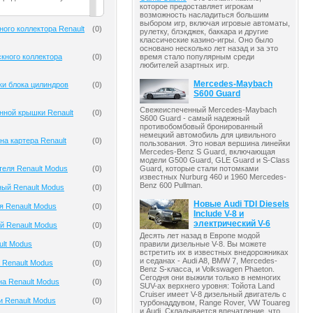
которое предоставляет игрокам
возможность насладиться большим
выбором игр, включая игровые автоматы,
ного коллектора Renault
(
0
)
рулетку, блэкджек, баккара и другие
классические казино-игры. Оно было
основано несколько лет назад и за это
кного коллектора
(
0
)
время стало популярным среди
любителей азартных игр.
Mercedes-Maybach
ки блока цилиндров
(
0
)
S600 Guard
Свежеиспеченный Mercedes-Maybach
нной крышки Renault
(
0
)
S600 Guard - самый надежный
противобомбовый бронированный
немецкий автомобиль для цивильного
на картера Renault
(
0
)
пользования. Это новая вершина линейки
Mercedes-Benz S Guard, включающая
модели G500 Guard, GLE Guard и S-Class
теля Renault Modus
(
0
)
Guard, которые стали потомками
известных Nurburg 460 и 1960 Mercedes-
Benz 600 Pullman.
ый Renault Modus
(
0
)
Новые Audi TDI Diesels
я Renault Modus
(
0
)
Include V-8 и
электрический V-6
й Renault Modus
(
0
)
Десять лет назад в Европе модой
правили дизельные V-8. Вы можете
ult Modus
(
0
)
встретить их в известных внедорожниках
и седанах - Audi A8, BMW 7, Mercedes-
 Renault Modus
(
0
)
Benz S-класса, и Volkswagen Phaeton.
Сегодня они выжили только в немногих
на Renault Modus
(
0
)
SUV-ах верхнего уровня: Тойота Land
Cruiser имеет V-8 дизельный двигатель с
и Renault Modus
(
0
)
турбонаддувом, Range Rover, VW Touareg
и Audi. Складывается впечатление, что