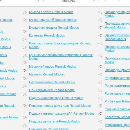
передача
(
0
)
Камера сапуна Renault Modus
(
0
)
Прокладка впуск
Modus
 Renault
(
0
)
Клапан впускной Renault Modus
(
0
)
Прокладка выпус
Renault Modus
Клапанная крышка Renault Modus
(
0
)
us
(
0
)
Прокладка голов
Коленвал Renault Modus
(
0
)
Renault Modus
 Modus
(
0
)
Крышка головки блока цилиндров Renault
(
0
)
Прокладка клапа
t Modus
(
0
)
Modus
Modus
Modus
(
0
)
Крышка маслозаливной горловины Renault
(
0
)
Прокладка поддо
Modus
Modus
dus
(
0
)
Масляный насос Renault Modus
(
0
)
Прокладки двига
nault Modus
(
0
)
Маховик Renault Modus
(
0
)
Радиатор маслян
ault Modus
(
0
)
Натяжной ролик Renault Modus
(
0
)
Ролик натяжител
odus
(
0
)
Ось коромысел Renault Modus
(
0
)
Ролик паразитны
ла Renault
(
0
)
Педаль акселератора Renault Modus
(
0
)
Ролики грм Rena
и Renault
(
0
)
Передняя опора двигателя Renault Modus
(
0
)
Сальник клапана
Поддон картера ( масляный ) Renault Modus
(
0
)
Толкатель клапа
enault Modus
(
0
)
Подушка двигателя Renault Modus
(
0
)
Успокоитель цеп
(
0
)
Полукольца Renault Modus
(
0
)