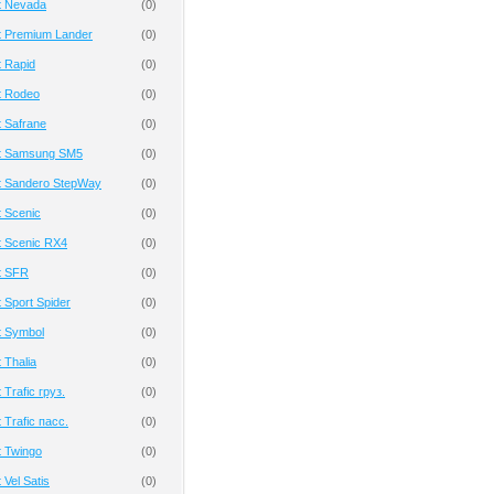
t Nevada
(
0
)
t Premium Lander
(
0
)
 Rapid
(
0
)
t Rodeo
(
0
)
 Safrane
(
0
)
t Samsung SM5
(
0
)
t Sandero StepWay
(
0
)
 Scenic
(
0
)
t Scenic RX4
(
0
)
t SFR
(
0
)
 Sport Spider
(
0
)
t Symbol
(
0
)
 Thalia
(
0
)
Trafic груз.
(
0
)
 Trafic пасс.
(
0
)
 Twingo
(
0
)
Vel Satis
(
0
)