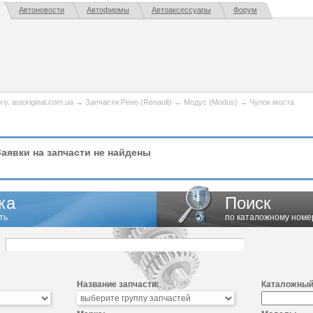
Автоновости
Автофирмы
Автоаксессуары
Форум
. autoriginal.com.ua
→
Запчасти Рено (Renault)
→
Модус (Modus)
→
Чулок моста
аявки на запчасти не найдены
ка
Поиск
ть
по каталожному номе
Название запчасти:
Каталожный