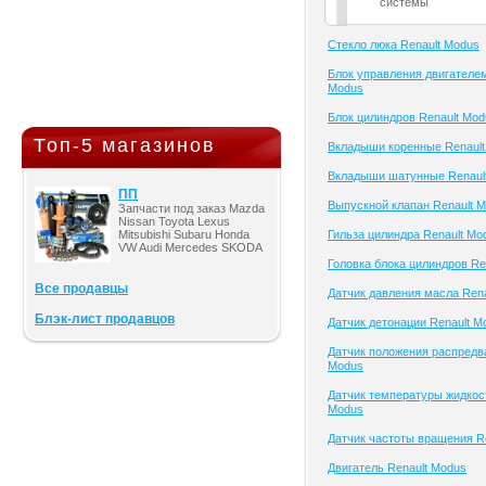
системы
Cтекло люка Renault Modus
Блок управления двигателем
Modus
Блок цилиндров Renault Mod
Топ-5 магазинов
Вкладыши коренные Renault
Вкладыши шатунные Renaul
ПП
Выпускной клапан Renault 
Запчасти под заказ Mazda
Nissan Toyota Lexus
Mitsubishi Subaru Honda
Гильза цилиндра Renault Mo
VW Audi Mercedes SKODA
Головка блока цилиндров Re
Все продавцы
Датчик давления масла Ren
Блэк-лист продавцов
Датчик детонации Renault M
Датчик положения распредва
Modus
Датчик температуры жидкост
Modus
Датчик частоты вращения R
Двигатель Renault Modus