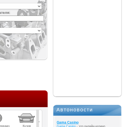
ателя:
:
Автоновости
Gama Casino
ередач
Кузов
Масла
Мост
Подвеска
Gama Casino
- это онлайн-казино,