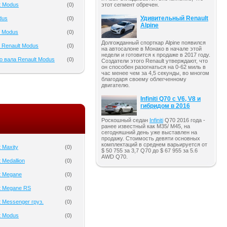
этот сегмент обречен.
t Modus
(
0
)
Удивительный Renault
dus
(
0
)
Alpine
t Modus
(
0
)
Долгожданный спорткар Alpine появился
 Renault Modus
(
0
)
на автосалоне в Монако в начале этой
недели и готовится к продаже в 2017 году.
о вала Renault Modus
(
0
)
Создатели этого Renault утверждают, что
он способен разогнаться на 0-62 миль в
час менее чем за 4,5 секунды, во многом
благодаря своему облегченному
двигателю.
Infiniti Q70 с V6, V8 и
гибридом в 2016
Роскошный седан
Infiniti
Q70 2016 года -
ранее известный как M35/ M45, на
сегодняшний день уже выставлен на
продажу. Стоимость девяти основных
комплектаций в среднем варьируется от
 Maxity
(
0
)
$ 50 755 за 3,7 Q70 до $ 67 955 за 5.6
AWD Q70.
 Medallion
(
0
)
t Megane
(
0
)
t Megane RS
(
0
)
 Messenger груз.
(
0
)
t Modus
(
0
)