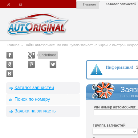
Каталог запчастей
Главная
Главная
→
Найти автозапчасть по Вин. Куплю запчасть в Украине быстро и недорого
undefined
З
Информация!
Каталог запчастей
Заяв
на запчас
Поиск по номеру
VIN номер автомобиля:
Заявка на запчасть
Группа запчастей: