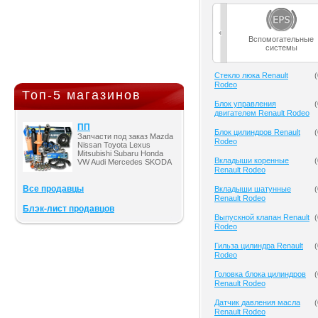
Вспомогательные
системы
Cтекло люка Renault
(
Rodeo
Топ-5 магазинов
Блок управления
(
двигателем Renault Rodeo
ПП
Блок цилиндров Renault
(
Запчасти под заказ Mazda
Rodeo
Nissan Toyota Lexus
Mitsubishi Subaru Honda
Вкладыши коренные
(
VW Audi Mercedes SKODA
Renault Rodeo
Все продавцы
Вкладыши шатунные
(
Renault Rodeo
Блэк-лист продавцов
Выпускной клапан Renault
(
Rodeo
Гильза цилиндра Renault
(
Rodeo
Головка блока цилиндров
(
Renault Rodeo
Датчик давления масла
(
Renault Rodeo