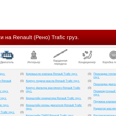
 на Renault (Рено) Trafic груз.
Карданная
Двигатель
Интерьер
Кондиционер
Коробка п
передача
руз.
(
0
)
Коромысло клапана Renault Trafic груз.
(
0
)
Прокладка топлив
груз.
 Renault
(
0
)
Корпус подачи масла Renault Trafic груз.
(
0
)
Прокладки двигат
Корпус фильтра масляного Renault Trafic
(
0
)
c груз.
(
0
)
груз.
Промежуточный р
груз.
 груз.
(
0
)
Кронштейн генератора Renault Trafic груз.
(
0
)
Пружина клапана 
c груз.
(
0
)
Кронштейн опоры двигателя Renault Trafic
(
0
)
груз.
Радиатор масляны
rafic груз.
(
0
)
Кронштейн ТНВД Renault Trafic груз.
(
0
)
Распределительн