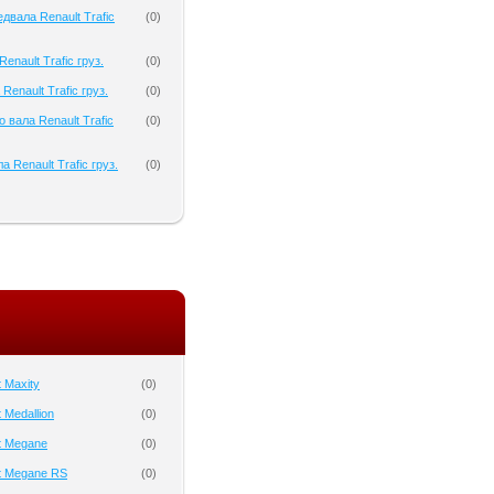
двала Renault Trafic
(
0
)
nault Trafic груз.
(
0
)
Renault Trafic груз.
(
0
)
 вала Renault Trafic
(
0
)
 Renault Trafic груз.
(
0
)
 Maxity
(
0
)
 Medallion
(
0
)
t Megane
(
0
)
t Megane RS
(
0
)