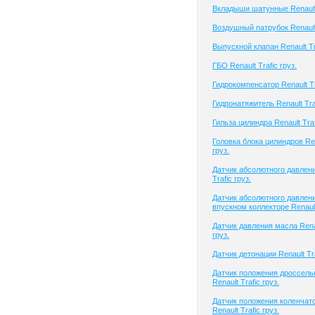
Вкладыши шатунные Renault 
Воздушный патрубок Renault 
Выпускной клапан Renault Tra
ГБО Renault Trafic груз.
Гидрокомпенсатор Renault Tr
Гидронатяжитель Renault Traf
Гильза цилиндра Renault Traf
Головка блока цилиндров Ren
груз.
Датчик абсолютного давлени
Trafic груз.
Датчик абсолютного давлени
впускном коллекторе Renault 
Датчик давления масла Renau
груз.
Датчик детонации Renault Tra
Датчик положения дроссель
Renault Trafic груз.
Датчик положения коленчато
Renault Trafic груз.