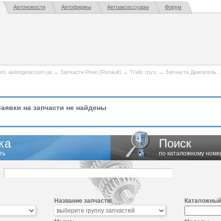
Автоновости
Автофирмы
Автоаксессуары
Форум
. autoriginal.com.ua
→
Запчасти Рено (Renault)
→
Trafic груз.
→
Запчасти Двигатель.
аявки на запчасти не найдены
ка
Поиск
ть
по каталожному номе
Название запчасти:
Каталожный