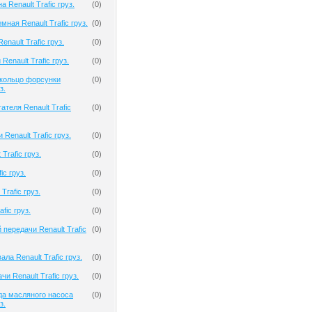
 Renault Trafic груз.
(
0
)
ная Renault Trafic груз.
(
0
)
nault Trafic груз.
(
0
)
Renault Trafic груз.
(
0
)
кольцо форсунки
(
0
)
з.
ателя Renault Trafic
(
0
)
Renault Trafic груз.
(
0
)
Trafic груз.
(
0
)
ic груз.
(
0
)
Trafic груз.
(
0
)
fic груз.
(
0
)
передачи Renault Trafic
(
0
)
ла Renault Trafic груз.
(
0
)
и Renault Trafic груз.
(
0
)
да масляного насоса
(
0
)
з.