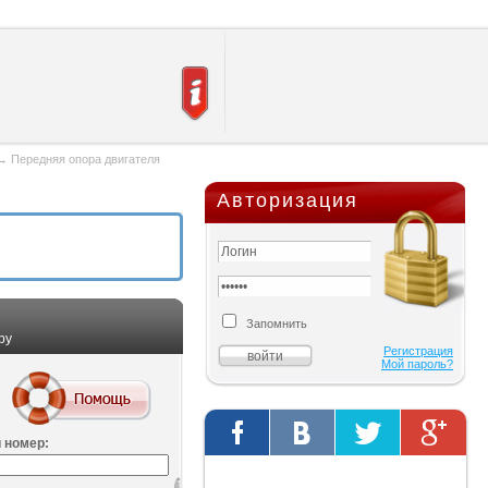
→
Передняя опора двигателя
Авторизация
Запомнить
ру
Регистрация
Мой пароль?
 номер:
Твиты от @AutOriginalShop