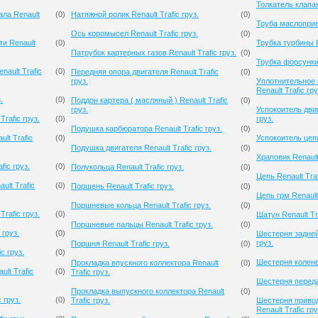
Толкатель клапана
ла Renault
(
0
)
Натяжной ролик Renault Trafic груз.
(
0
)
Труба маслоприем
Ось коромысел Renault Trafic груз.
(
0
)
и Renault
(
0
)
Трубка турбины Re
Патрубок картерных газов Renault Trafic груз.
(
0
)
Трубка форсунки 
ault Trafic
(
0
)
Передняя опора двигателя Renault Trafic
(
0
)
груз.
Уплотнительное 
Renault Trafic гру
.
(
0
)
Поддон картера ( масляный ) Renault Trafic
(
0
)
груз.
Успокоитель двиг
rafic груз.
(
0
)
груз.
Подушка карбюратора Renault Trafic груз.
(
0
)
lt Trafic
(
0
)
Успокоитель цепи 
Подушка двигателя Renault Trafic груз.
(
0
)
Храповик Renault 
fic груз.
(
0
)
Полукольца Renault Trafic груз.
(
0
)
Цепь Renault Traf
ult Trafic
(
0
)
Поршень Renault Trafic груз.
(
0
)
Цепь грм Renault 
Поршневые кольца Renault Trafic груз.
(
0
)
rafic груз.
(
0
)
Шатун Renault Tra
Поршневые пальцы Renault Trafic груз.
(
0
)
 груз.
(
0
)
Шестерня задней 
груз.
Поршня Renault Trafic груз.
(
0
)
c груз.
(
0
)
Шестерня коленва
Прокладка впускного коллектора Renault
(
0
)
lt Trafic
(
0
)
Trafic груз.
Шестерня передач
Прокладка выпускного коллектора Renault
(
0
)
 груз.
(
0
)
Trafic груз.
Шестерня приво
Renault Trafic гру