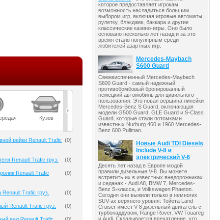
которое предоставляет игрокам
возможность насладиться большим
выбором игр, включая игровые автоматы,
рулетку, блэкджек, баккара и другие
классические казино-игры. Оно было
основано несколько лет назад и за это
время стало популярным среди
любителей азартных игр.
Mercedes-Maybach
S600 Guard
Свежеиспеченный Mercedes-Maybach
S600 Guard - самый надежный
противобомбовый бронированный
немецкий автомобиль для цивильного
пользования. Это новая вершина линейки
Mercedes-Benz S Guard, включающая
модели G500 Guard, GLE Guard и S-Class
ередач
Кузов
Масла
Мост
Подвеска
Guard, которые стали потомками
известных Nurburg 460 и 1960 Mercedes-
Benz 600 Pullman.
ной рейки Renault Trafic
(
0
)
Новые Audi TDI Diesels
Include V-8 и
электрический V-6
еля Renault Trafic груз.
(
0
)
Десять лет назад в Европе модой
правили дизельные V-8. Вы можете
олик Renault Trafic
(
0
)
встретить их в известных внедорожниках
и седанах - Audi A8, BMW 7, Mercedes-
Benz S-класса, и Volkswagen Phaeton.
Renault Trafic груз.
(
0
)
Сегодня они выжили только в немногих
SUV-ах верхнего уровня: Тойота Land
й Renault Trafic груз.
(
0
)
Cruiser имеет V-8 дизельный двигатель с
турбонаддувом, Range Rover, VW Touareg
и Audi. Складывается впечатление, что
ый вал Renault Trafic
(
0
)