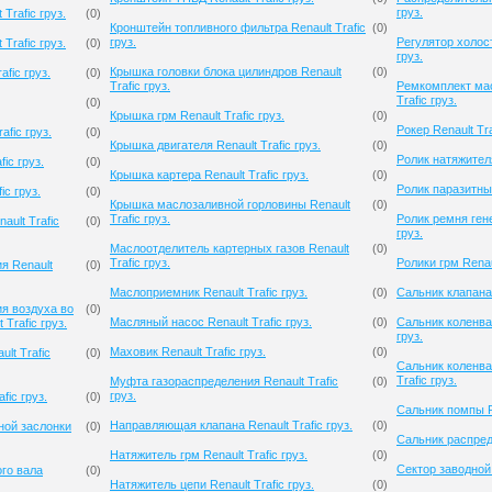
груз.
Trafic груз.
(
0
)
Кронштейн топливного фильтра Renault Trafic
(
0
)
груз.
Регулятор холост
Trafic груз.
(
0
)
груз.
Крышка головки блока цилиндров Renault
(
0
)
fic груз.
(
0
)
Trafic груз.
Ремкомплект мас
Trafic груз.
(
0
)
Крышка грм Renault Trafic груз.
(
0
)
Рокер Renault Tra
afic груз.
(
0
)
Крышка двигателя Renault Trafic груз.
(
0
)
Ролик натяжителя
ic груз.
(
0
)
Крышка картера Renault Trafic груз.
(
0
)
Ролик паразитный
ic груз.
(
0
)
Крышка маслозаливной горловины Renault
(
0
)
Trafic груз.
Ролик ремня гене
ault Trafic
(
0
)
груз.
Маслоотделитель картерных газов Renault
(
0
)
Trafic груз.
Ролики грм Renaul
я Renault
(
0
)
Маслоприемник Renault Trafic груз.
(
0
)
Сальник клапана 
я воздуха во
(
0
)
Масляный насос Renault Trafic груз.
(
0
)
Сальник коленвал
Trafic груз.
груз.
Маховик Renault Trafic груз.
(
0
)
lt Trafic
(
0
)
Сальник коленва
Trafic груз.
Муфта газораспределения Renault Trafic
(
0
)
груз.
fic груз.
(
0
)
Сальник помпы Re
Направляющая клапана Renault Trafic груз.
(
0
)
ной заслонки
(
0
)
Сальник распредв
Натяжитель грм Renault Trafic груз.
(
0
)
Сектор заводной R
го вала
(
0
)
Натяжитель цепи Renault Trafic груз.
(
0
)