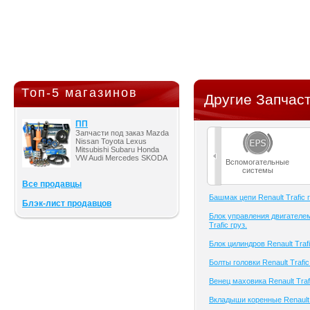
Топ-5 магазинов
Другие Запчасти
ПП
Запчасти под заказ Mazda
Nissan Toyota Lexus
Mitsubishi Subaru Honda
VW Audi Mercedes SKODA
Вспомогательные
системы
Все продавцы
Башмак цепи Renault Trafic г
Блэк-лист продавцов
Блок управления двигателем
Trafic груз.
Блок цилиндров Renault Trafi
Болты головки Renault Trafic
Венец маховика Renault Trafi
Вкладыши коренные Renault T