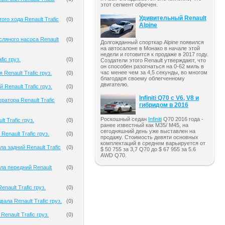
этот сегмент обречен.
Удивительный Renault
ого хода Renault Trafic
(
0
)
Alpine
ляного насоса Renault
(
0
)
Долгожданный спорткар Alpine появился
на автосалоне в Монако в начале этой
недели и готовится к продаже в 2017 году.
fic груз.
(
0
)
Создатели этого Renault утверждают, что
он способен разогнаться на 0-62 миль в
час менее чем за 4,5 секунды, во многом
 Renault Trafic груз.
(
0
)
благодаря своему облегченному
двигателю.
 Renault Trafic груз.
(
0
)
Infiniti Q70 с V6, V8 и
ратора Renault Trafic
(
0
)
гибридом в 2016
Роскошный седан
Infiniti
Q70 2016 года -
t Trafic груз.
(
0
)
ранее известный как M35/ M45, на
сегодняшний день уже выставлен на
Renault Trafic груз.
(
0
)
продажу. Стоимость девяти основных
комплектаций в среднем варьируется от
а задний Renault Trafic
(
0
)
$ 50 755 за 3,7 Q70 до $ 67 955 за 5.6
AWD Q70.
ла передний Renault
(
0
)
nault Trafic груз.
(
0
)
ала Renault Trafic груз.
(
0
)
enault Trafic груз.
(
0
)