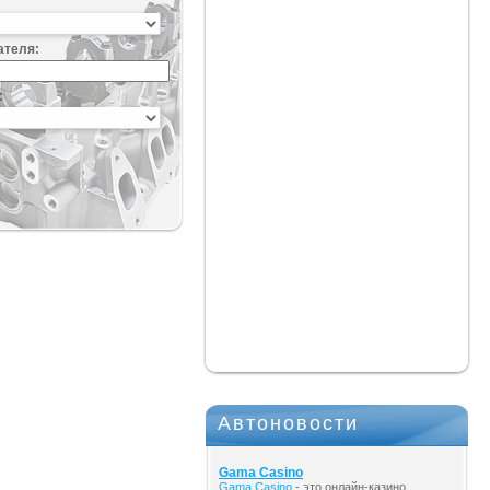
ателя:
:
Автоновости
Gama Casino
Gama Casino
- это онлайн-казино,