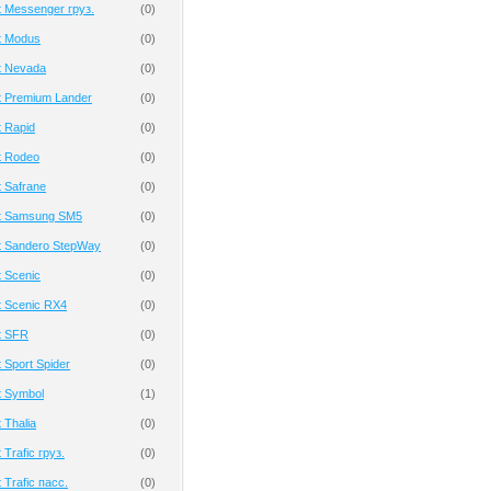
 Messenger груз.
(
0
)
t Modus
(
0
)
t Nevada
(
0
)
t Premium Lander
(
0
)
 Rapid
(
0
)
t Rodeo
(
0
)
 Safrane
(
0
)
t Samsung SM5
(
0
)
t Sandero StepWay
(
0
)
 Scenic
(
0
)
t Scenic RX4
(
0
)
t SFR
(
0
)
 Sport Spider
(
0
)
t Symbol
(
1
)
 Thalia
(
0
)
Trafic груз.
(
0
)
 Trafic пасс.
(
0
)