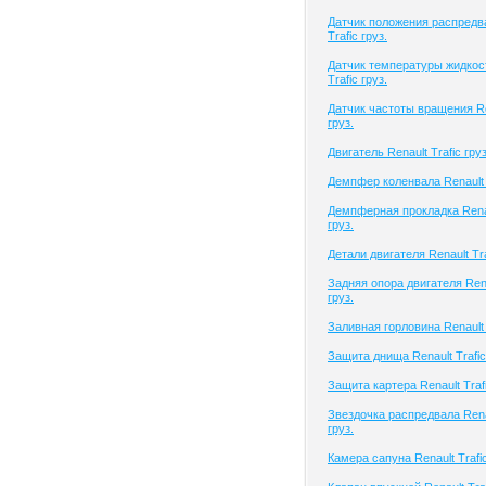
Датчик положения распредва
Trafic груз.
Датчик температуры жидкост
Trafic груз.
Датчик частоты вращения Ren
груз.
Двигатель Renault Trafic груз
Демпфер коленвала Renault T
Демпферная прокладка Renau
груз.
Детали двигателя Renault Tra
Задняя опора двигателя Rena
груз.
Заливная горловина Renault T
Защита днища Renault Trafic
Защита картера Renault Trafi
Звездочка распредвала Renau
груз.
Камера сапуна Renault Trafic