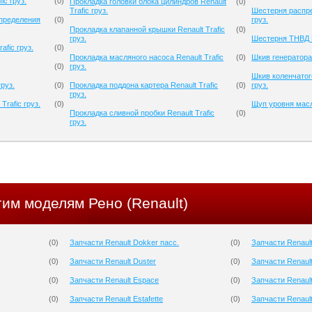
ic груз.
(
0
)
Прокладка головки блока цилиндров Renault
(
0
)
Trafic груз.
Шестерня распре
спределения
(
0
)
груз.
Прокладка клапанной крышки Renault Trafic
(
0
)
груз.
Шестерня ТНВД Re
afic груз.
(
0
)
Прокладка масляного насоса Renault Trafic
(
0
)
Шкив генератора 
(
0
)
груз.
Шкив коленчатого
груз.
(
0
)
Прокладка поддона картера Renault Trafic
(
0
)
груз.
груз.
Trafic груз.
(
0
)
Щуп уровня масла
Прокладка сливной пробки Renault Trafic
(
0
)
груз.
гим моделям Рено (Renault)
(
0
)
Запчасти Renault Dokker пасс.
(
0
)
Запчасти Renault
(
0
)
Запчасти Renault Duster
(
0
)
Запчасти Renault
(
0
)
Запчасти Renault Espace
(
0
)
Запчасти Renaul
(
0
)
Запчасти Renault Estafette
(
0
)
Запчасти Renaul