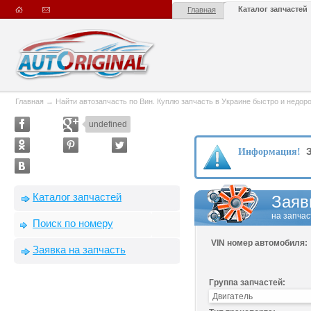
Каталог запчастей
Главная
Главная
→
Найти автозапчасть по Вин. Куплю запчасть в Украине быстро и недорого
undefined
З
Информация!
Каталог запчастей
Заяв
на запчас
Поиск по номеру
VIN номер автомобиля:
Заявка на запчасть
Группа запчастей: