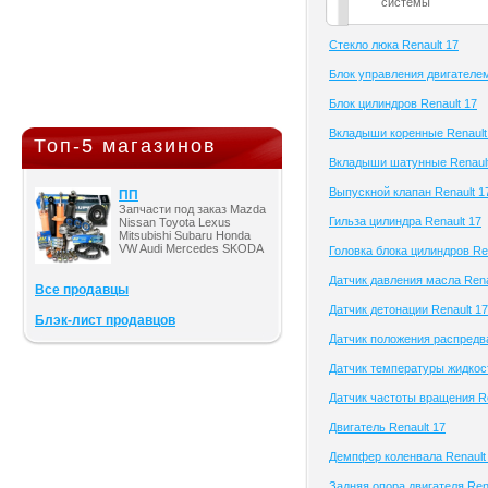
системы
Cтекло люка Renault 17
Блок управления двигателем
Блок цилиндров Renault 17
Вкладыши коренные Renault
Топ-5 магазинов
Вкладыши шатунные Renault
Выпускной клапан Renault 1
ПП
Запчасти под заказ Mazda
Гильза цилиндра Renault 17
Nissan Toyota Lexus
Mitsubishi Subaru Honda
VW Audi Mercedes SKODA
Головка блока цилиндров Re
Датчик давления масла Rena
Все продавцы
Датчик детонации Renault 17
Блэк-лист продавцов
Датчик положения распредва
Датчик температуры жидкост
Датчик частоты вращения Re
Двигатель Renault 17
Демпфер коленвала Renault
Задняя опора двигателя Ren