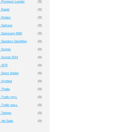
t Premium Lander
(
0
)
 Rapid
(
0
)
t Rodeo
(
0
)
 Safrane
(
0
)
t Samsung SM5
(
0
)
t Sandero StepWay
(
0
)
 Scenic
(
0
)
t Scenic RX4
(
0
)
t SFR
(
0
)
 Sport Spider
(
0
)
t Symbol
(
0
)
 Thalia
(
0
)
Trafic груз.
(
0
)
 Trafic пасс.
(
0
)
 Twingo
(
0
)
Vel Satis
(
0
)