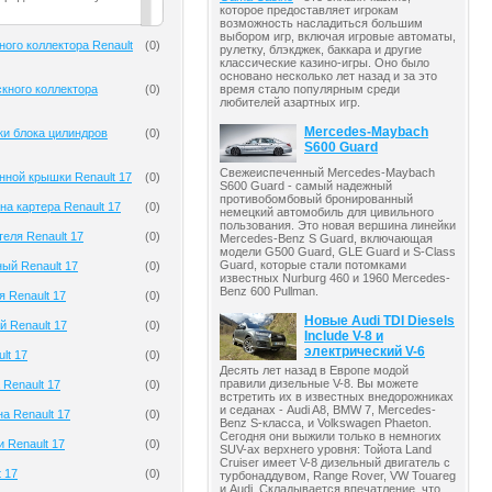
которое предоставляет игрокам
возможность насладиться большим
выбором игр, включая игровые автоматы,
ного коллектора Renault
(
0
)
рулетку, блэкджек, баккара и другие
классические казино-игры. Оно было
основано несколько лет назад и за это
кного коллектора
(
0
)
время стало популярным среди
любителей азартных игр.
Mercedes-Maybach
ки блока цилиндров
(
0
)
S600 Guard
Свежеиспеченный Mercedes-Maybach
нной крышки Renault 17
(
0
)
S600 Guard - самый надежный
противобомбовый бронированный
на картера Renault 17
(
0
)
немецкий автомобиль для цивильного
пользования. Это новая вершина линейки
еля Renault 17
(
0
)
Mercedes-Benz S Guard, включающая
модели G500 Guard, GLE Guard и S-Class
Guard, которые стали потомками
ый Renault 17
(
0
)
известных Nurburg 460 и 1960 Mercedes-
Benz 600 Pullman.
я Renault 17
(
0
)
Новые Audi TDI Diesels
й Renault 17
(
0
)
Include V-8 и
электрический V-6
lt 17
(
0
)
Десять лет назад в Европе модой
правили дизельные V-8. Вы можете
 Renault 17
(
0
)
встретить их в известных внедорожниках
и седанах - Audi A8, BMW 7, Mercedes-
а Renault 17
(
0
)
Benz S-класса, и Volkswagen Phaeton.
Сегодня они выжили только в немногих
 Renault 17
(
0
)
SUV-ах верхнего уровня: Тойота Land
Cruiser имеет V-8 дизельный двигатель с
 17
(
0
)
турбонаддувом, Range Rover, VW Touareg
и Audi. Складывается впечатление, что