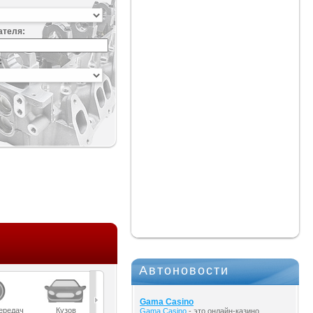
ателя:
:
Автоновости
Gama Casino
ередач
Кузов
Масла
Мост
Подвеска
Gama Casino
- это онлайн-казино,