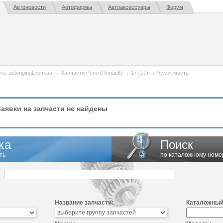
Автоновости
Автофирмы
Автоаксессуары
Форум
. autoriginal.com.ua
→
Запчасти Рено (Renault)
→
17 (17)
→
Чулок моста
аявки на запчасти не найдены
ка
Поиск
ть
по каталожному номе
Название запчасти:
Каталожный