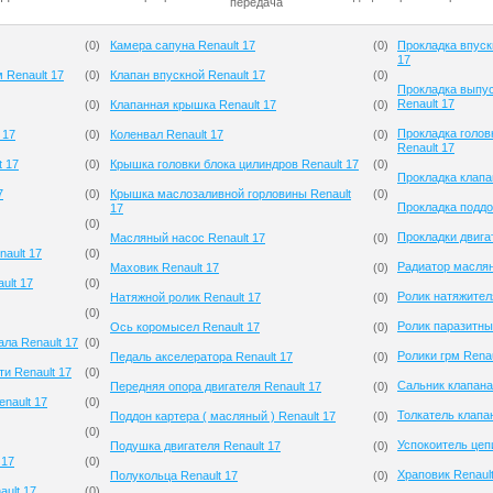
передача
(
0
)
Камера сапуна Renault 17
(
0
)
Прокладка впуск
17
 Renault 17
(
0
)
Клапан впускной Renault 17
(
0
)
Прокладка выпус
Renault 17
(
0
)
Клапанная крышка Renault 17
(
0
)
Прокладка голов
 17
(
0
)
Коленвал Renault 17
(
0
)
Renault 17
 17
(
0
)
Крышка головки блока цилиндров Renault 17
(
0
)
Прокладка клапа
7
(
0
)
Крышка маслозаливной горловины Renault
(
0
)
Прокладка поддо
17
(
0
)
Прокладки двигат
Масляный насос Renault 17
(
0
)
nault 17
(
0
)
Радиатор маслян
Маховик Renault 17
(
0
)
ult 17
(
0
)
Ролик натяжител
Натяжной ролик Renault 17
(
0
)
(
0
)
Ролик паразитны
Ось коромысел Renault 17
(
0
)
ла Renault 17
(
0
)
Ролики грм Renau
Педаль акселератора Renault 17
(
0
)
и Renault 17
(
0
)
Сальник клапана
Передняя опора двигателя Renault 17
(
0
)
nault 17
(
0
)
Толкатель клапан
Поддон картера ( масляный ) Renault 17
(
0
)
(
0
)
Успокоитель цепи
Подушка двигателя Renault 17
(
0
)
 17
(
0
)
Храповик Renault
Полукольца Renault 17
(
0
)
ault 17
(
0
)