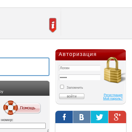
Авторизация
Запомнить
ру
Регистрация
Мой пароль?
 номер:
Твиты от @AutOriginalShop