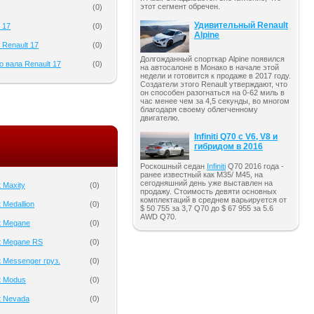
этот сегмент обречен.
(
0
)
Удивительный Renault
 17
(
0
)
Alpine
 Renault 17
(
0
)
Долгожданный спорткар Alpine появился
 вала Renault 17
(
0
)
на автосалоне в Монако в начале этой
недели и готовится к продаже в 2017 году.
Создатели этого Renault утверждают, что
он способен разогнаться на 0-62 миль в
час менее чем за 4,5 секунды, во многом
благодаря своему облегченному
двигателю.
Infiniti Q70 с V6, V8 и
гибридом в 2016
Роскошный седан
Infiniti
Q70 2016 года -
ранее известный как M35/ M45, на
сегодняшний день уже выставлен на
 Maxity
(
0
)
продажу. Стоимость девяти основных
комплектаций в среднем варьируется от
 Medallion
(
0
)
$ 50 755 за 3,7 Q70 до $ 67 955 за 5.6
AWD Q70.
t Megane
(
0
)
t Megane RS
(
0
)
 Messenger груз.
(
0
)
t Modus
(
0
)
t Nevada
(
0
)