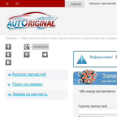
Каталог запчастей
Главная
Главная
→
Найти автозапчасть по Вин. Куплю запчасть в Украине быстро и недорого
undefined
З
Информация!
Каталог запчастей
Заяв
на запчас
Поиск по номеру
VIN номер автомобиля:
Заявка на запчасть
Группа запчастей: