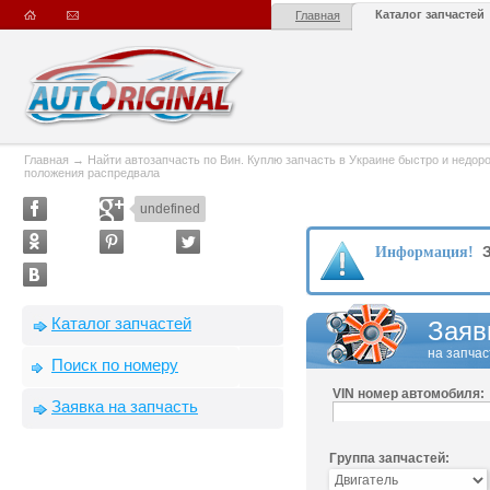
Каталог запчастей
Главная
Главная
→
Найти автозапчасть по Вин. Куплю запчасть в Украине быстро и недорого
положения распредвала
undefined
З
Информация!
Каталог запчастей
Заяв
на запчас
Поиск по номеру
VIN номер автомобиля:
Заявка на запчасть
Группа запчастей: