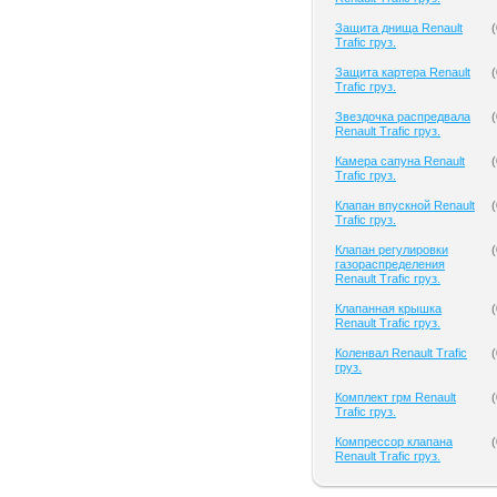
Защита днища Renault
(
Trafic груз.
Защита картера Renault
(
Trafic груз.
Звездочка распредвала
(
Renault Trafic груз.
Камера сапуна Renault
(
Trafic груз.
Клапан впускной Renault
(
Trafic груз.
Клапан регулировки
(
газораспределения
Renault Trafic груз.
Клапанная крышка
(
Renault Trafic груз.
Коленвал Renault Trafic
(
груз.
Комплект грм Renault
(
Trafic груз.
Компрессор клапана
(
Renault Trafic груз.