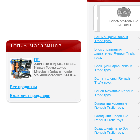
Вспомогательные
системы
Башмак цепи Renault
(
Trafic груз.
Топ-5 магазинов
Блок управления
(
двигателем Renault Trafic
груз.
ПП
Запчасти под заказ Mazda
Блок цилиндров Renault
(
Nissan Toyota Lexus
Trafic груз.
Mitsubishi Subaru Honda
VW Audi Mercedes SKODA
Болты головки Renault
(
Trafic груз.
Все продавцы
Венец маховика Renault
(
Trafic груз.
Блэк-лист продавцов
Вкладыши коренные
(
Renault Trafic груз.
Вкладыши шатунные
(
Renault Trafic груз.
Воздушный патрубок
(
Renault Trafic груз.