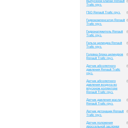
Выпускной клапан Renault
(
Trafic груз.
ГБО Renault Trafic груз.
(
Гидрокомпенсатор Renault
(
Trafic груз.
Гидронатяжитель Renault
(
Trafic груз.
Гильза цилиндра Renault
(
Trafic груз.
Головка блока цилиндров
(
Renault Trafic груз.
Датчик абсолютного
(
давления Renault Trafic
груз.
Датчик абсолютного
(
давления воздуха во
впускном коллекторе
Renault Trafic груз.
Датчик давления масла
(
Renault Trafic груз.
Датчик детонации Renault
(
Trafic груз.
Датчик положения
(
дроссельной заслонки