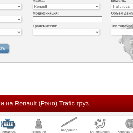
Марка:
Модель:
Модификация:
Объём двиг
Трансмиссия:
Тип топлива
 на Renault (Рено) Trafic груз.
Карданная
Двигатель
Интерьер
Кондиционер
Коробка п