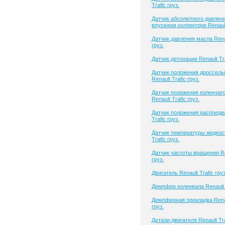
Trafic груз.
Датчик абсолютного давлени
впускном коллекторе Renault 
Датчик давления масла Renau
груз.
Датчик детонации Renault Tra
Датчик положения дроссель
Renault Trafic груз.
Датчик положения коленчато
Renault Trafic груз.
Датчик положения распредва
Trafic груз.
Датчик температуры жидкост
Trafic груз.
Датчик частоты вращения Ren
груз.
Двигатель Renault Trafic груз
Демпфер коленвала Renault T
Демпферная прокладка Renau
груз.
Детали двигателя Renault Tra