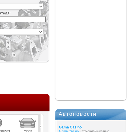
ателя:
:
Автоновости
Gama Casino
ередач
Кузов
Масла
Мост
Подвеска
Gama Casino
- это онлайн-казино,