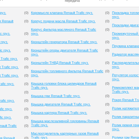
передача
руз.
(
0
)
Коромысло клапана Renault Trafic груз.
(
0
)
Прокладка топлив
груз.
 Renault
(
0
)
Корпус подачи масла Renault Trafic груз.
(
0
)
Прокладки двигат
Корпус фильтра масляного Renault Trafic
(
0
)
c груз.
(
0
)
груз.
Промежуточный р
груз.
 груз.
(
0
)
Кронштейн генератора Renault Trafic груз.
(
0
)
Пружина клапана 
c груз.
(
0
)
Кронштейн опоры двигателя Renault Trafic
(
0
)
груз.
Радиатор масляны
rafic груз.
(
0
)
Кронштейн ТНВД Renault Trafic груз.
(
0
)
Распределительн
груз.
Trafic груз.
(
0
)
Кронштейн топливного фильтра Renault Trafic
(
0
)
груз.
Регулятор холост
Trafic груз.
(
0
)
груз.
Крышка головки блока цилиндров Renault
(
0
)
fic груз.
(
0
)
Trafic груз.
Ремкомплект мас
Trafic груз.
(
0
)
Крышка грм Renault Trafic груз.
(
0
)
Рокер Renault Tra
afic груз.
(
0
)
Крышка двигателя Renault Trafic груз.
(
0
)
Ролик натяжителя
ic груз.
(
0
)
Крышка картера Renault Trafic груз.
(
0
)
Ролик паразитный
ic груз.
(
0
)
Крышка маслозаливной горловины Renault
(
0
)
Trafic груз.
Ролик ремня гене
ault Trafic
(
0
)
груз.
Маслоотделитель картерных газов Renault
(
0
)
Trafic груз.
Ролики грм Renaul
я Renault
(
0
)