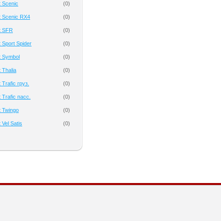
 Scenic
(
0
)
t Scenic RX4
(
0
)
t SFR
(
0
)
 Sport Spider
(
0
)
t Symbol
(
0
)
 Thalia
(
0
)
Trafic груз.
(
0
)
 Trafic пасс.
(
0
)
 Twingo
(
0
)
Vel Satis
(
0
)