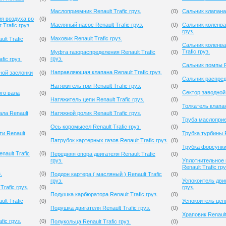
Маслоприемник Renault Trafic груз.
(
0
)
Сальник клапана 
я воздуха во
(
0
)
Масляный насос Renault Trafic груз.
(
0
)
Сальник коленвал
Trafic груз.
груз.
Маховик Renault Trafic груз.
(
0
)
lt Trafic
(
0
)
Сальник коленва
Trafic груз.
Муфта газораспределения Renault Trafic
(
0
)
груз.
fic груз.
(
0
)
Сальник помпы Re
Направляющая клапана Renault Trafic груз.
(
0
)
ной заслонки
(
0
)
Сальник распредв
Натяжитель грм Renault Trafic груз.
(
0
)
Сектор заводной R
го вала
(
0
)
Натяжитель цепи Renault Trafic груз.
(
0
)
Толкатель клапана
ла Renault
(
0
)
Натяжной ролик Renault Trafic груз.
(
0
)
Труба маслоприем
Ось коромысел Renault Trafic груз.
(
0
)
и Renault
(
0
)
Трубка турбины Re
Патрубок картерных газов Renault Trafic груз.
(
0
)
Трубка форсунки 
ault Trafic
(
0
)
Передняя опора двигателя Renault Trafic
(
0
)
груз.
Уплотнительное 
Renault Trafic гру
.
(
0
)
Поддон картера ( масляный ) Renault Trafic
(
0
)
груз.
Успокоитель двиг
rafic груз.
(
0
)
груз.
Подушка карбюратора Renault Trafic груз.
(
0
)
lt Trafic
(
0
)
Успокоитель цепи 
Подушка двигателя Renault Trafic груз.
(
0
)
Храповик Renault 
fic груз.
(
0
)
Полукольца Renault Trafic груз.
(
0
)