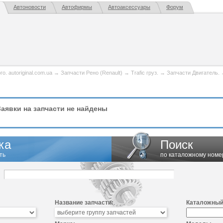
Автоновости
Автофирмы
Автоаксессуары
Форум
. autoriginal.com.ua
→
Запчасти Рено (Renault)
→
Trafic груз.
→
Запчасти Двигатель.
аявки на запчасти не найдены
ка
Поиск
ть
по каталожному номе
Название запчасти:
Каталожный