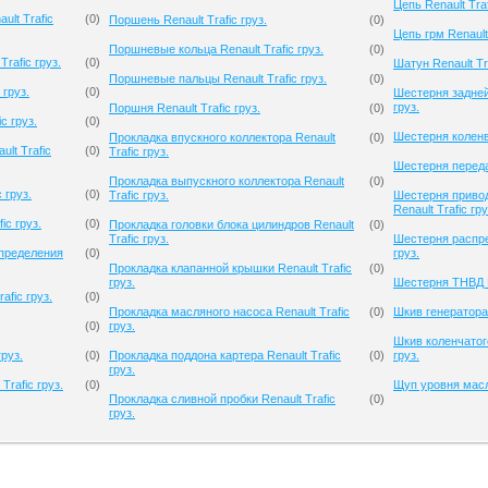
Цепь Renault Traf
ult Trafic
(
0
)
Поршень Renault Trafic груз.
(
0
)
Цепь грм Renault 
Поршневые кольца Renault Trafic груз.
(
0
)
rafic груз.
(
0
)
Шатун Renault Tra
Поршневые пальцы Renault Trafic груз.
(
0
)
 груз.
(
0
)
Шестерня задней 
груз.
Поршня Renault Trafic груз.
(
0
)
c груз.
(
0
)
Шестерня коленва
Прокладка впускного коллектора Renault
(
0
)
lt Trafic
(
0
)
Trafic груз.
Шестерня передач
Прокладка выпускного коллектора Renault
(
0
)
 груз.
(
0
)
Trafic груз.
Шестерня приво
Renault Trafic гру
ic груз.
(
0
)
Прокладка головки блока цилиндров Renault
(
0
)
Trafic груз.
Шестерня распре
спределения
(
0
)
груз.
Прокладка клапанной крышки Renault Trafic
(
0
)
груз.
Шестерня ТНВД Re
afic груз.
(
0
)
Прокладка масляного насоса Renault Trafic
(
0
)
Шкив генератора 
(
0
)
груз.
Шкив коленчатого
груз.
(
0
)
Прокладка поддона картера Renault Trafic
(
0
)
груз.
груз.
Trafic груз.
(
0
)
Щуп уровня масла
Прокладка сливной пробки Renault Trafic
(
0
)
груз.