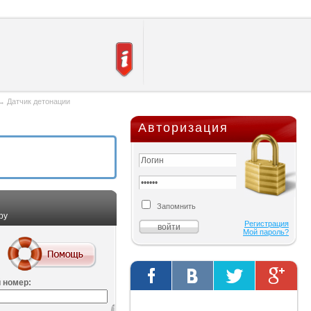
→
Датчик детонации
Авторизация
Запомнить
ру
Регистрация
Мой пароль?
 номер:
Твиты от @AutOriginalShop