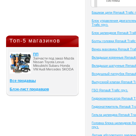
системы
Башмак цепи Renault Trafic г
Блок управления двигателем
Trafic груз.
Блок цилиндров Renault Trafi
Топ-5 магазинов
Болты головки Renault Trafic
Венец маховика Renault Trafi
ПП
Вкладыши коренные Renault T
Запчасти под заказ Mazda
Nissan Toyota Lexus
Mitsubishi Subaru Honda
Вкладыши шатунные Renault 
VW Audi Mercedes SKODA
Воздушный патрубок Renault 
Все продавцы
Выпускной клапан Renault Tra
Блэк-лист продавцов
ГБО Renault Trafic груз.
Гидрокомпенсатор Renault Tr
Гидронатяжитель Renault Traf
Гильза цилиндра Renault Traf
Головка блока цилиндров Ren
груз.
Датчик абсолютного давлени