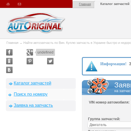
Каталог запчастей
Главная
Главная
→
Найти автозапчасть по Вин. Куплю запчасть в Украине быстро и недорого
undefined
З
Информация!
Каталог запчастей
Заяв
на запчас
Поиск по номеру
VIN номер автомобиля:
Заявка на запчасть
Группа запчастей: