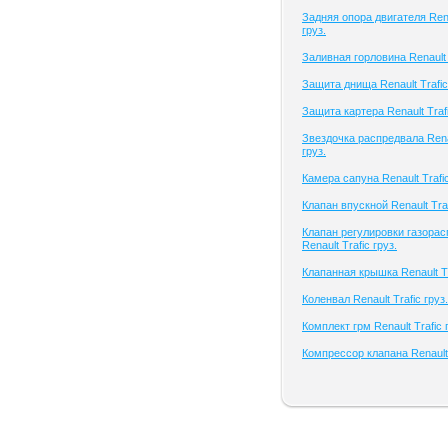
Задняя опора двигателя Rena
груз.
Заливная горловина Renault T
Защита днища Renault Trafic
Защита картера Renault Trafi
Звездочка распредвала Renau
груз.
Камера сапуна Renault Trafic
Клапан впускной Renault Traf
Клапан регулировки газора
Renault Trafic груз.
Клапанная крышка Renault Tr
Коленвал Renault Trafic груз.
Комплект грм Renault Trafic 
Компрессор клапана Renault 