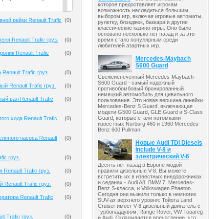
которое предоставляет игрокам
возможность насладиться большим
выбором игр, включая игровые автоматы,
ной рейки Renault Trafic
(
0
)
рулетку, блэкджек, баккара и другие
классические казино-игры. Оно было
основано несколько лет назад и за это
еля Renault Trafic груз.
(
0
)
время стало популярным среди
любителей азартных игр.
олик Renault Trafic
(
0
)
Mercedes-Maybach
S600 Guard
Renault Trafic груз.
(
0
)
Свежеиспеченный Mercedes-Maybach
S600 Guard - самый надежный
й Renault Trafic груз.
(
0
)
противобомбовый бронированный
немецкий автомобиль для цивильного
ый вал Renault Trafic
(
0
)
пользования. Это новая вершина линейки
Mercedes-Benz S Guard, включающая
модели G500 Guard, GLE Guard и S-Class
Guard, которые стали потомками
ого хода Renault Trafic
(
0
)
известных Nurburg 460 и 1960 Mercedes-
Benz 600 Pullman.
ляного насоса Renault
(
0
)
Новые Audi TDI Diesels
Include V-8 и
электрический V-6
fic груз.
(
0
)
Десять лет назад в Европе модой
правили дизельные V-8. Вы можете
 Renault Trafic груз.
(
0
)
встретить их в известных внедорожниках
и седанах - Audi A8, BMW 7, Mercedes-
 Renault Trafic груз.
(
0
)
Benz S-класса, и Volkswagen Phaeton.
Сегодня они выжили только в немногих
ратора Renault Trafic
(
0
)
SUV-ах верхнего уровня: Тойота Land
Cruiser имеет V-8 дизельный двигатель с
турбонаддувом, Range Rover, VW Touareg
t Trafic груз.
(
0
)
и Audi. Складывается впечатление, что