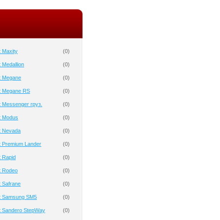
 Maxity
(
0
)
 Medallion
(
0
)
t Megane
(
0
)
t Megane RS
(
0
)
 Messenger груз.
(
0
)
t Modus
(
0
)
t Nevada
(
0
)
t Premium Lander
(
0
)
 Rapid
(
0
)
t Rodeo
(
0
)
 Safrane
(
0
)
t Samsung SM5
(
0
)
t Sandero StepWay
(
0
)