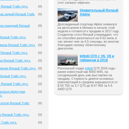
этот сегмент обречен.
Renault Trafic груз.
(
0
)
Удивительный Renault
Alpine
а задний Renault Trafic
(
0
)
Долгожданный спорткар Alpine появился
ла передний Renault
(
0
)
на автосалоне в Монако в начале этой
недели и готовится к продаже в 2017 году.
Создатели этого Renault утверждают, что
nault Trafic груз.
(
0
)
он способен разогнаться на 0-62 миль в
час менее чем за 4,5 секунды, во многом
ала Renault Trafic груз.
(
0
)
благодаря своему облегченному
двигателю.
enault Trafic груз.
(
0
)
Infiniti Q70 с V6, V8 и
гибридом в 2016
 Renault Trafic груз.
(
0
)
Роскошный седан
Infiniti
Q70 2016 года -
ная Renault Trafic груз.
(
0
)
ранее известный как M35/ M45, на
сегодняшний день уже выставлен на
nault Trafic груз.
(
0
)
продажу. Стоимость девяти основных
комплектаций в среднем варьируется от
Renault Trafic груз.
(
0
)
$ 50 755 за 3,7 Q70 до $ 67 955 за 5.6
AWD Q70.
кольцо форсунки
(
0
)
з.
ателя Renault Trafic
(
0
)
Renault Trafic груз.
(
0
)
Trafic груз.
(
0
)