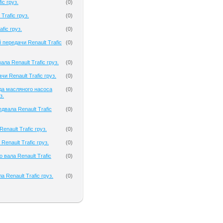
ic груз.
(
0
)
Trafic груз.
(
0
)
fic груз.
(
0
)
передачи Renault Trafic
(
0
)
ла Renault Trafic груз.
(
0
)
и Renault Trafic груз.
(
0
)
да масляного насоса
(
0
)
з.
двала Renault Trafic
(
0
)
nault Trafic груз.
(
0
)
Renault Trafic груз.
(
0
)
 вала Renault Trafic
(
0
)
 Renault Trafic груз.
(
0
)