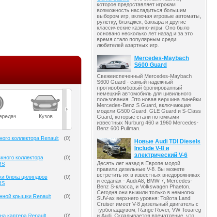
которое предоставляет игрокам
возможность насладиться большим
выбором игр, включая игровые автоматы,
рулетку, блэкджек, баккара и другие
классические казино-игры. Оно было
основано несколько лет назад и за это
время стало популярным среди
любителей азартных игр.
Mercedes-Maybach
S600 Guard
Свежеиспеченный Mercedes-Maybach
S600 Guard - самый надежный
противобомбовый бронированный
немецкий автомобиль для цивильного
пользования. Это новая вершина линейки
Mercedes-Benz S Guard, включающая
модели G500 Guard, GLE Guard и S-Class
ередач
Кузов
Масла
Мост
Подвеска
Guard, которые стали потомками
известных Nurburg 460 и 1960 Mercedes-
Benz 600 Pullman.
ного коллектора Renault
(
0
)
Новые Audi TDI Diesels
Include V-8 и
электрический V-6
кного коллектора
(
0
)
Десять лет назад в Европе модой
RS
правили дизельные V-8. Вы можете
встретить их в известных внедорожниках
ки блока цилиндров
(
0
)
и седанах - Audi A8, BMW 7, Mercedes-
RS
Benz S-класса, и Volkswagen Phaeton.
Сегодня они выжили только в немногих
нной крышки Renault
(
0
)
SUV-ах верхнего уровня: Тойота Land
Cruiser имеет V-8 дизельный двигатель с
турбонаддувом, Range Rover, VW Touareg
и Audi. Складывается впечатление, что
на картера Renault
(
0
)