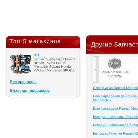
Топ-5 магазинов
Другие Запчаст
ПП
Запчасти под заказ Mazda
Nissan Toyota Lexus
Mitsubishi Subaru Honda
VW Audi Mercedes SKODA
Вспомогательные
системы
Все продавцы
Cтекло люка Renault Megan
Блэк-лист продавцов
Блок управления двигателем
Megane RS
Блок цилиндров Renault Me
Вкладыши коренные Renaul
Вкладыши шатунные Renaul
Выпускной клапан Renault 