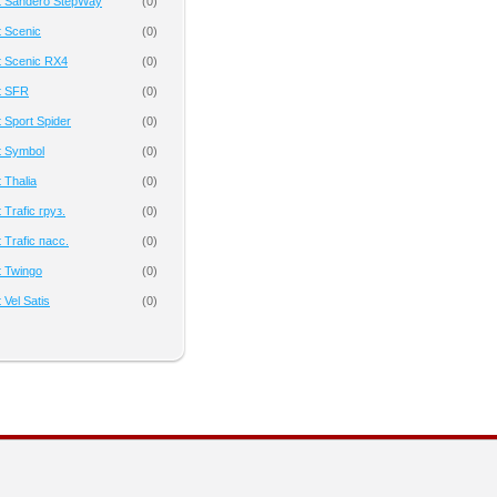
t Sandero StepWay
(
0
)
 Scenic
(
0
)
t Scenic RX4
(
0
)
t SFR
(
0
)
 Sport Spider
(
0
)
t Symbol
(
0
)
 Thalia
(
0
)
Trafic груз.
(
0
)
 Trafic пасс.
(
0
)
 Twingo
(
0
)
Vel Satis
(
0
)