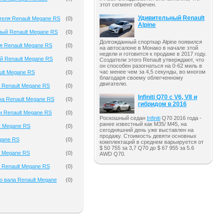
этот сегмент обречен.
Удивительный Renault
теля Renault Megane RS
(
0
)
Alpine
ый Renault Megane RS
(
0
)
Долгожданный спорткар Alpine появился
я Renault Megane RS
(
0
)
на автосалоне в Монако в начале этой
недели и готовится к продаже в 2017 году.
й Renault Megane RS
(
0
)
Создатели этого Renault утверждают, что
он способен разогнаться на 0-62 миль в
час менее чем за 4,5 секунды, во многом
ult Megane RS
(
0
)
благодаря своему облегченному
двигателю.
 Renault Megane RS
(
0
)
Infiniti Q70 с V6, V8 и
на Renault Megane RS
(
0
)
гибридом в 2016
и Renault Megane RS
(
0
)
Роскошный седан
Infiniti
Q70 2016 года -
ранее известный как M35/ M45, на
t Megane RS
(
0
)
сегодняшний день уже выставлен на
продажу. Стоимость девяти основных
gane RS
(
0
)
комплектаций в среднем варьируется от
$ 50 755 за 3,7 Q70 до $ 67 955 за 5.6
t Megane RS
(
0
)
AWD Q70.
 Renault Megane RS
(
0
)
о вала Renault Megane
(
0
)