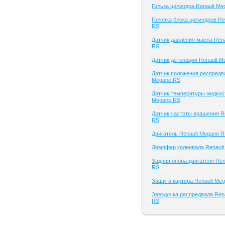
Гильза цилиндра Renault Me
Головка блока цилиндров Re
RS
Датчик давления масла Ren
RS
Датчик детонации Renault 
Датчик положения распредва
Megane RS
Датчик температуры жидкост
Megane RS
Датчик частоты вращения R
RS
Двигатель Renault Megane 
Демпфер коленвала Renault
Задняя опора двигателя Ren
RS
Защита картера Renault Me
Звездочка распредвала Ren
RS