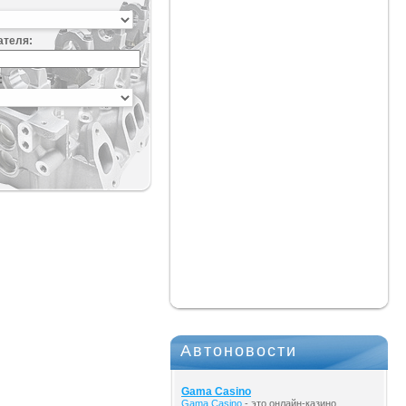
ателя:
:
Автоновости
Gama Casino
Gama Casino
- это онлайн-казино,