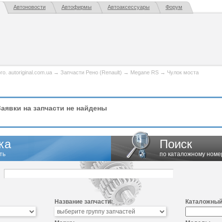
Автоновости
Автофирмы
Автоаксессуары
Форум
. autoriginal.com.ua
→
Запчасти Рено (Renault)
→
Megane RS
→
Чулок моста
аявки на запчасти не найдены
ка
Поиск
ть
по каталожному номе
Название запчасти:
Каталожный