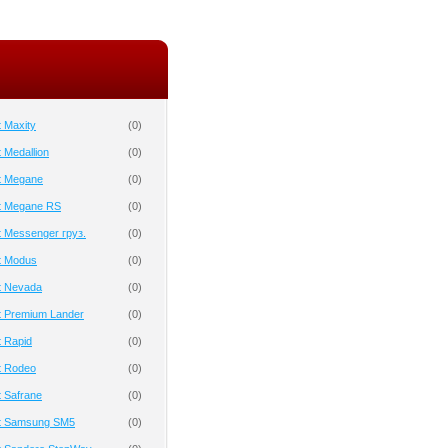
 Maxity
(
0
)
 Medallion
(
0
)
t Megane
(
0
)
t Megane RS
(
0
)
 Messenger груз.
(
0
)
t Modus
(
0
)
t Nevada
(
0
)
t Premium Lander
(
0
)
 Rapid
(
0
)
t Rodeo
(
0
)
 Safrane
(
0
)
t Samsung SM5
(
0
)