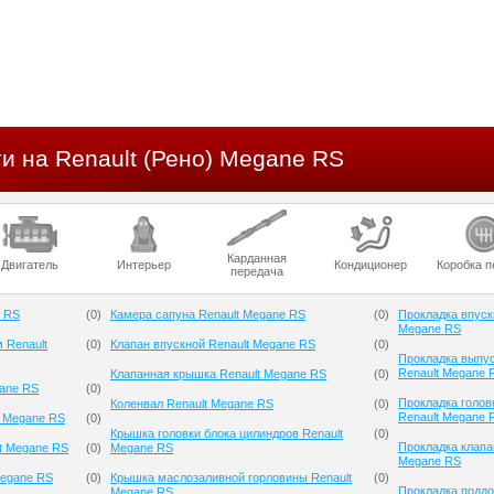
и на Renault (Рено) Megane RS
Карданная
Двигатель
Интерьер
Кондиционер
Коробка п
передача
e RS
(
0
)
Камера сапуна Renault Megane RS
(
0
)
Прокладка впуск
Megane RS
 Renault
(
0
)
Клапан впускной Renault Megane RS
(
0
)
Прокладка выпус
Renault Megane 
Клапанная крышка Renault Megane RS
(
0
)
gane RS
(
0
)
Прокладка голов
Коленвал Renault Megane RS
(
0
)
Renault Megane 
t Megane RS
(
0
)
Крышка головки блока цилиндров Renault
(
0
)
Прокладка клапа
t Megane RS
(
0
)
Megane RS
Megane RS
Megane RS
(
0
)
Крышка маслозаливной горловины Renault
(
0
)
Прокладка поддо
Megane RS