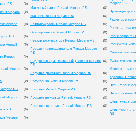
Megane RS
gane RS
(
0
)
Масляный насос Renault Megane RS
(
0
)
Прокладки двига
nault Megane
(
0
)
Маховик Renault Megane RS
(
0
)
Радиатор маслян
ault Megane
(
0
)
Натяжной ролик Renault Megane RS
(
0
)
Ролик натяжител
Ось коромысел Renault Megane RS
(
0
)
Ролик паразитны
Megane RS
(
0
)
Педаль акселератора Renault Megane RS
(
0
)
Ролики грм Rena
ла Renault
(
0
)
Передняя опора двигателя Renault Megane
(
0
)
Сальник клапана
RS
и Renault
(
0
)
Толкатель клапа
Поддон картера ( масляный ) Renault Megane
(
0
)
RS
enault Megane
(
0
)
Успокоитель цеп
Подушка двигателя Renault Megane RS
(
0
)
Храповик Renaul
RS
(
0
)
Полукольца Renault Megane RS
(
0
)
Цепь Renault Me
 Megane RS
(
0
)
Поршень Renault Megane RS
(
0
)
Цепь грм Renaul
ault Megane
(
0
)
Поршневые кольца Renault Megane RS
(
0
)
Шкив генератора
Поршневые пальцы Renault Megane RS
(
0
)
gane RS
(
0
)
Шкив коленчатог
RS
ault Megane
(
0
)