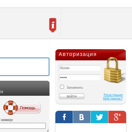
Авторизация
Запомнить
ру
Регистрация
Мой пароль?
 номер:
Твиты от @AutOriginalShop