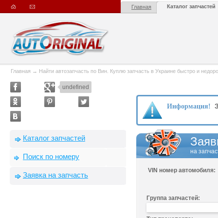
Каталог запчастей
Главная
Главная
→
Найти автозапчасть по Вин. Куплю запчасть в Украине быстро и недорого
undefined
З
Информация!
Каталог запчастей
Заяв
на запчас
Поиск по номеру
VIN номер автомобиля:
Заявка на запчасть
Группа запчастей: