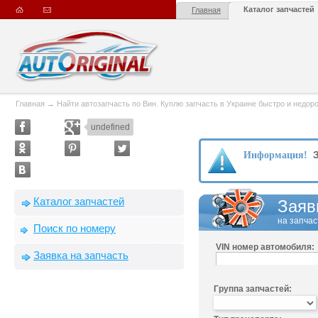
Каталог запчастей
Главная
Главная
→
Найти автозапчасть по Вин. Куплю запчасть в Украине быстро и недорого
undefined
З
Информация!
Каталог запчастей
Заяв
на запчас
Поиск по номеру
VIN номер автомобиля:
Заявка на запчасть
Группа запчастей: