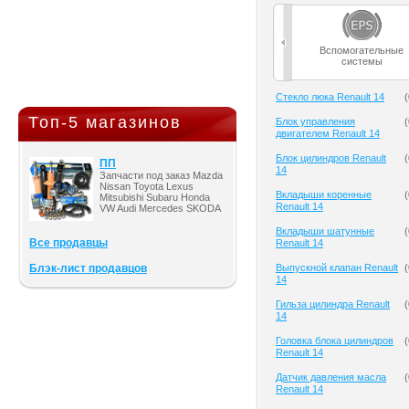
Вспомогательные
системы
Cтекло люка Renault 14
(
Топ-5 магазинов
Блок управления
(
двигателем Renault 14
Блок цилиндров Renault
(
ПП
14
Запчасти под заказ Mazda
Nissan Toyota Lexus
Вкладыши коренные
(
Mitsubishi Subaru Honda
Renault 14
VW Audi Mercedes SKODA
Вкладыши шатунные
(
Все продавцы
Renault 14
Блэк-лист продавцов
Выпускной клапан Renault
(
14
Гильза цилиндра Renault
(
14
Головка блока цилиндров
(
Renault 14
Датчик давления масла
(
Renault 14