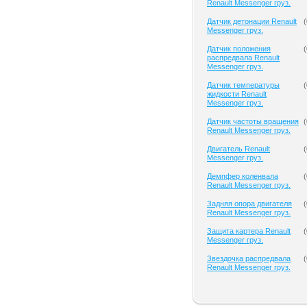
Renault Messenger груз.
Датчик детонации Renault
(
Messenger груз.
Датчик положения
(
распредвала Renault
Messenger груз.
Датчик температуры
(
жидкости Renault
Messenger груз.
Датчик частоты вращения
(
Renault Messenger груз.
Двигатель Renault
(
Messenger груз.
Демпфер коленвала
(
Renault Messenger груз.
Задняя опора двигателя
(
Renault Messenger груз.
Защита картера Renault
(
Messenger груз.
Звездочка распредвала
(
Renault Messenger груз.