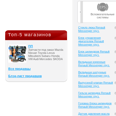
Вспомогательные
системы
Cтекло люка Renault
(
Messenger груз.
Топ-5 магазинов
Блок управления
(
двигателем Renault
Messenger груз.
ПП
Запчасти под заказ Mazda
Блок цилиндров Renault
(
Nissan Toyota Lexus
Messenger груз.
Mitsubishi Subaru Honda
VW Audi Mercedes SKODA
Вкладыши коренные
(
Renault Messenger груз.
Все продавцы
Вкладыши шатунные
(
Renault Messenger груз.
Блэк-лист продавцов
Выпускной клапан Renault
(
Messenger груз.
Гильза цилиндра Renault
(
Messenger груз.
Головка блока цилиндров
(
Renault Messenger груз.
Датчик давления масла
(