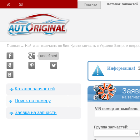
Каталог запчастей
Главная
Главная
→
Найти автозапчасть по Вин. Куплю запчасть в Украине быстро и недорого
undefined
З
Информация!
Каталог запчастей
Заяв
на запчас
Поиск по номеру
VIN номер автомобиля:
Заявка на запчасть
Группа запчастей: