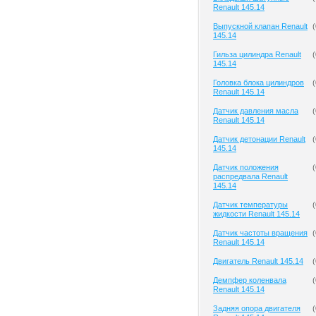
Renault 145.14
Выпускной клапан Renault
(
145.14
Гильза цилиндра Renault
(
145.14
Головка блока цилиндров
(
Renault 145.14
Датчик давления масла
(
Renault 145.14
Датчик детонации Renault
(
145.14
Датчик положения
(
распредвала Renault
145.14
Датчик температуры
(
жидкости Renault 145.14
Датчик частоты вращения
(
Renault 145.14
Двигатель Renault 145.14
(
Демпфер коленвала
(
Renault 145.14
Задняя опора двигателя
(