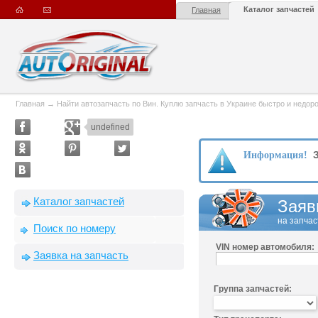
Каталог запчастей
Главная
Главная
→
Найти автозапчасть по Вин. Куплю запчасть в Украине быстро и недорого
undefined
З
Информация!
Каталог запчастей
Заяв
на запчас
Поиск по номеру
VIN номер автомобиля:
Заявка на запчасть
Группа запчастей: