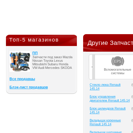
Топ-5 магазинов
Другие Запчаст
ПП
Запчасти под заказ Mazda
Nissan Toyota Lexus
Mitsubishi Subaru Honda
VW Audi Mercedes SKODA
Вспомогательные
системы
Все продавцы
Cтекло люка Renault
(
Блэк-лист продавцов
145.14
Блок управления
(
двигателем Renault 145.14
Блок цилиндров Renault
(
145.14
Вкладыши коренные
(
Renault 145.14
Вкладыши шатунные
(