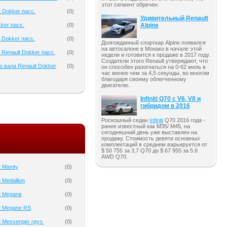
этот сегмент обречен.
 Dokker пасс.
(
0
)
Удивительный Renault
Alpine
ker пасс.
(
0
)
 Dokker пасс.
(
0
)
Долгожданный спорткар Alpine появился
на автосалоне в Монако в начале этой
 Renault Dokker пасс.
(
0
)
недели и готовится к продаже в 2017 году.
Создатели этого Renault утверждают, что
о вала Renault Dokker
(
0
)
он способен разогнаться на 0-62 миль в
час менее чем за 4,5 секунды, во многом
благодаря своему облегченному
двигателю.
Infiniti Q70 с V6, V8 и
гибридом в 2016
Роскошный седан
Infiniti
Q70 2016 года -
ранее известный как M35/ M45, на
сегодняшний день уже выставлен на
продажу. Стоимость девяти основных
комплектаций в среднем варьируется от
$ 50 755 за 3,7 Q70 до $ 67 955 за 5.6
AWD Q70.
 Maxity
(
0
)
 Medallion
(
0
)
t Megane
(
0
)
t Megane RS
(
0
)
 Messenger груз.
(
0
)