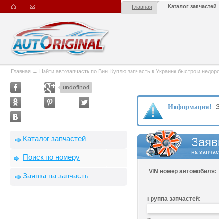
Каталог запчастей
Главная
Главная
→
Найти автозапчасть по Вин. Куплю запчасть в Украине быстро и недорого
undefined
З
Информация!
Каталог запчастей
Заяв
на запчас
Поиск по номеру
VIN номер автомобиля:
Заявка на запчасть
Группа запчастей: