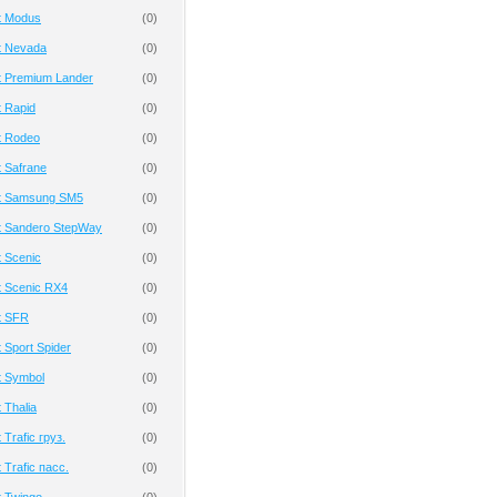
t Modus
(
0
)
t Nevada
(
0
)
t Premium Lander
(
0
)
 Rapid
(
0
)
t Rodeo
(
0
)
 Safrane
(
0
)
t Samsung SM5
(
0
)
t Sandero StepWay
(
0
)
 Scenic
(
0
)
t Scenic RX4
(
0
)
t SFR
(
0
)
 Sport Spider
(
0
)
t Symbol
(
0
)
 Thalia
(
0
)
Trafic груз.
(
0
)
 Trafic пасс.
(
0
)