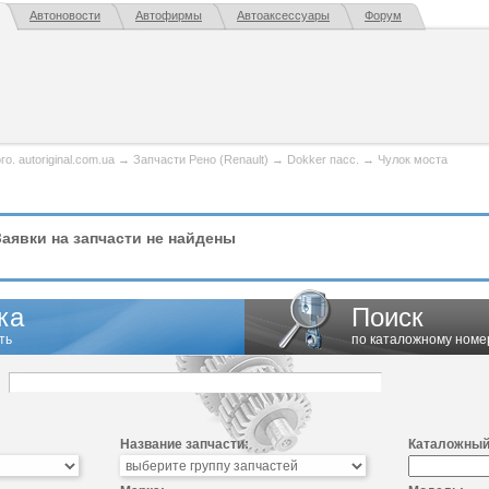
Автоновости
Автофирмы
Автоаксессуары
Форум
. autoriginal.com.ua
→
Запчасти Рено (Renault)
→
Dokker пасс.
→
Чулок моста
аявки на запчасти не найдены
ка
Поиск
ть
по каталожному номе
Название запчасти:
Каталожный