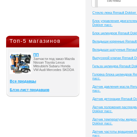
системы
Cтекло люка Renault Dokker 
Блок управления двигателем
Dokker пасс.
Блок цилиндров Renault Dok
Топ-5 магазинов
Вкладыши коренные Renault
Вкладыши шатунные Renault
ПП
Выпускной клапан Renault D
Запчасти под заказ Mazda
Nissan Toyota Lexus
Mitsubishi Subaru Honda
Гильза цилиндра Renault Dok
VW Audi Mercedes SKODA
Головка блока цилиндров Re
пасс.
Все продавцы
Датчик давления масла Rena
Блэк-лист продавцов
пасс.
Датчик детонации Renault Do
Датчик положения распредва
Dokker пасс.
Датчик температуры жидкост
Dokker пасс.
Датчик частоты вращения Re
пасс.