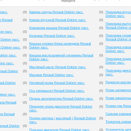
передача
пасс.
(
0
)
Камера сапуна Renault Dokker пасс.
(
0
)
Прокладка впуск
Dokker пасс.
 Renault
(
0
)
Клапан впускной Renault Dokker пасс.
(
0
)
Прокладка выпус
Renault Dokker п
Клапанная крышка Renault Dokker пасс.
(
0
)
ker пасс.
(
0
)
Прокладка голов
Коленвал Renault Dokker пасс.
(
0
)
Renault Dokker п
 Dokker пасс.
(
0
)
Крышка головки блока цилиндров Renault
(
0
)
Прокладка клапа
 Dokker пасс.
(
0
)
Dokker пасс.
Dokker пасс.
okker пасс.
(
0
)
Крышка маслозаливной горловины Renault
(
0
)
Прокладка поддо
Dokker пасс.
Dokker пасс.
ker пасс.
(
0
)
Масляный насос Renault Dokker пасс.
(
0
)
Прокладки двига
nault Dokker
(
0
)
пасс.
Маховик Renault Dokker пасс.
(
0
)
Радиатор маслян
ult Dokker
(
0
)
Натяжной ролик Renault Dokker пасс.
(
0
)
Ролик натяжителя
Ось коромысел Renault Dokker пасс.
(
0
)
kker пасс.
(
0
)
Ролик паразитны
Педаль акселератора Renault Dokker пасс.
(
0
)
ла Renault
(
0
)
Ролики грм Renau
Передняя опора двигателя Renault Dokker
(
0
)
пасс.
Сальник клапана
и Renault
(
0
)
Поддон картера ( масляный ) Renault Dokker
(
0
)
Толкатель клапан
пасс.
nault Dokker
(
0
)
Успокоитель цепи
Подушка двигателя Renault Dokker пасс.
(
0
)