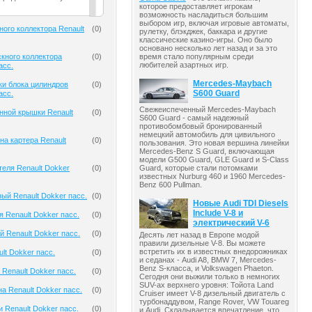
которое предоставляет игрокам
возможность насладиться большим
выбором игр, включая игровые автоматы,
ного коллектора Renault
(
0
)
рулетку, блэкджек, баккара и другие
классические казино-игры. Оно было
основано несколько лет назад и за это
кного коллектора
(
0
)
время стало популярным среди
любителей азартных игр.
асс.
Mercedes-Maybach
ки блока цилиндров
(
0
)
S600 Guard
асс.
Свежеиспеченный Mercedes-Maybach
нной крышки Renault
(
0
)
S600 Guard - самый надежный
противобомбовый бронированный
немецкий автомобиль для цивильного
на картера Renault
(
0
)
пользования. Это новая вершина линейки
Mercedes-Benz S Guard, включающая
модели G500 Guard, GLE Guard и S-Class
теля Renault Dokker
(
0
)
Guard, которые стали потомками
известных Nurburg 460 и 1960 Mercedes-
Benz 600 Pullman.
ый Renault Dokker пасс.
(
0
)
Новые Audi TDI Diesels
Include V-8 и
 Renault Dokker пасс.
(
0
)
электрический V-6
й Renault Dokker пасс.
(
0
)
Десять лет назад в Европе модой
правили дизельные V-8. Вы можете
встретить их в известных внедорожниках
lt Dokker пасс.
(
0
)
и седанах - Audi A8, BMW 7, Mercedes-
Benz S-класса, и Volkswagen Phaeton.
 Renault Dokker пасс.
(
0
)
Сегодня они выжили только в немногих
SUV-ах верхнего уровня: Тойота Land
а Renault Dokker пасс.
(
0
)
Cruiser имеет V-8 дизельный двигатель с
турбонаддувом, Range Rover, VW Touareg
 Renault Dokker пасс.
(
0
)
и Audi. Складывается впечатление, что