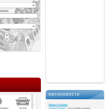
ателя:
:
Автоновости
Gama Casino
ередач
Кузов
Масла
Мост
Подвеска
Gama Casino
- это онлайн-казино,