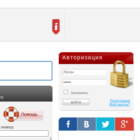
Авторизация
Запомнить
ру
Регистрация
Мой пароль?
 номер:
Твиты от @AutOriginalShop