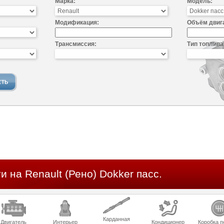
Марка:
Модель:
Модификация:
Объём двиг
Трансмиссия:
Тип топлива
и на Renault (Рено) Dokker пасс.
Карданная
Двигатель
Интерьер
Кондиционер
Коробка п