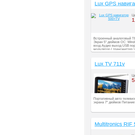
Lux GPS навига
500+TV
Ц
1
Встроенный аналоговый ТВ
Экран 5" дюймов ОС: Wind
вход Аудио выход USB пор
модулятор ( трансмиттер )
+ карточка 2Gb в комплект
Lux TV 711v
Ц
5
Портативный авто телевиз
экрана 7" дюймов Питание
Multitronics RIF