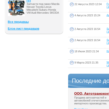
ПП
Запчасти под заказ Mazda
F
22 Августа 2023 12:04
Nissan Toyota Lexus
г.
Mitsubishi Subaru Honda
VW Audi Mercedes SKODA
Au
4 Августа 2023 15:24
Все продавцы
Блэк-лист продавцов
S
2 Августа 2023 16:54
г.
S
2 Августа 2023 16:54
г.
Ki
18 Июля 2023 21:34
W
9 Марта 2023 21:35
г.
Последние д
ООО, Автотранскон
Продажа автозапчастей и
автомобилей отечетсвенног
импортного производства.