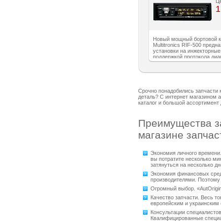
Ц
1
Новый мощный бортовой 
Multitronics RIF-500 предн
установки на инжекторные
поддержкой протокола диа
2) иномарки и отечествен
автомобили. Работа прибо
как с блоками управления
различных маши
Срочно понадобились запчасти 
деталь? С интернет магазином а
каталог и большой ассортимент
Преимущества за
магазине запчас
Экономия личного времени. 
вы потратите несколько ми
затянуться на несколько дне
Экономия финансовых сред
производителями. Поэтому 
Огромный выбор. «AutOrigi
Качество запчасти. Весь то
европейским и украинским 
Консультации специалистов
Квалифицированные специал