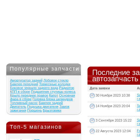
Популярные запчасти
Последние за
автозапчасть
Амортизатор задний
Лобовое стекло
Бампер передний
Тормозные колодки
Боковое зеркало заднего вида
Радиатор
Дата заявки
А
КПП в сборе
Подшипник ступицы колеса
S
30 Ноября 2023 10:38
Крыло переднее правое
Капот
Основная
г.
фара в сборе
Головка блока цилиндров
Топливный насос
Бампер задний
Su
14 Ноября 2023 20:04
Двигатель
Подушка двигателя
Замок
г.
зажигания
Поршень
Брызговики
S
3 Сентября 2023 15:22
г.
Топ-5 магазинов
F
22 Августа 2023 12:04
г.