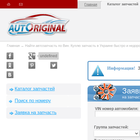
Каталог запчастей
Главная
Главная
→
Найти автозапчасть по Вин. Куплю запчасть в Украине быстро и недорого
undefined
З
Информация!
Каталог запчастей
Заяв
на запчас
Поиск по номеру
VIN номер автомобиля:
Заявка на запчасть
Группа запчастей: