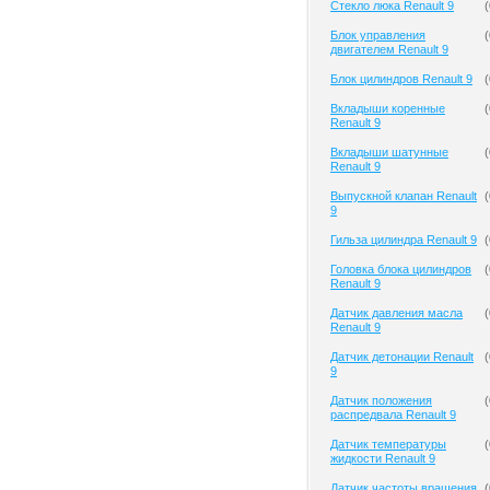
Cтекло люка Renault 9
(
Блок управления
(
двигателем Renault 9
Блок цилиндров Renault 9
(
Вкладыши коренные
(
Renault 9
Вкладыши шатунные
(
Renault 9
Выпускной клапан Renault
(
9
Гильза цилиндра Renault 9
(
Головка блока цилиндров
(
Renault 9
Датчик давления масла
(
Renault 9
Датчик детонации Renault
(
9
Датчик положения
(
распредвала Renault 9
Датчик температуры
(
жидкости Renault 9
Датчик частоты вращения
(