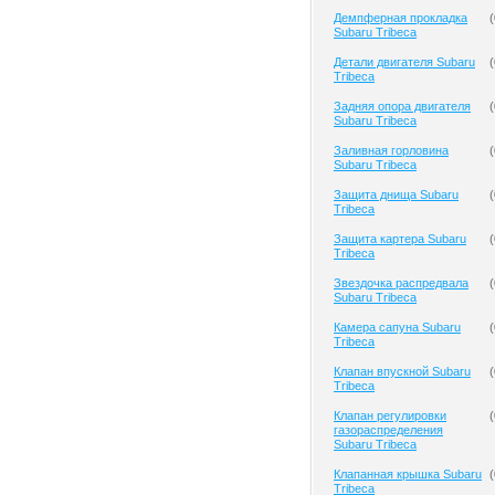
Демпферная прокладка
(
Subaru Tribeca
Детали двигателя Subaru
(
Tribeca
Задняя опора двигателя
(
Subaru Tribeca
Заливная горловина
(
Subaru Tribeca
Защита днища Subaru
(
Tribeca
Защита картера Subaru
(
Tribeca
Звездочка распредвала
(
Subaru Tribeca
Камера сапуна Subaru
(
Tribeca
Клапан впускной Subaru
(
Tribeca
Клапан регулировки
(
газораспределения
Subaru Tribeca
Клапанная крышка Subaru
(
Tribeca