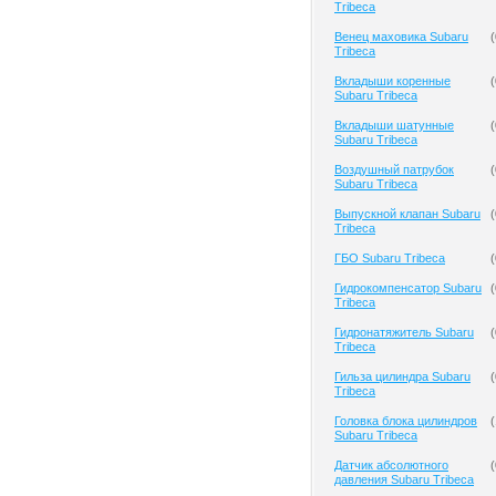
Tribeca
Венец маховика Subaru
(
Tribeca
Вкладыши коренные
(
Subaru Tribeca
Вкладыши шатунные
(
Subaru Tribeca
Воздушный патрубок
(
Subaru Tribeca
Выпускной клапан Subaru
(
Tribeca
ГБО Subaru Tribeca
(
Гидрокомпенсатор Subaru
(
Tribeca
Гидронатяжитель Subaru
(
Tribeca
Гильза цилиндра Subaru
(
Tribeca
Головка блока цилиндров
(
Subaru Tribeca
Датчик абсолютного
(
давления Subaru Tribeca