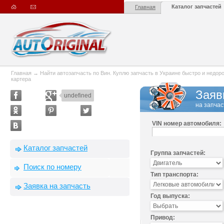
Каталог запчастей
Главная
Главная
→
Найти автозапчасть по Вин. Куплю запчасть в Украине быстро и недорого
картера
Заяв
undefined
на запчас
VIN номер автомобиля:
Каталог запчастей
Группа запчастей:
Поиск по номеру
Тип транспорта:
Заявка на запчасть
Год выпуска:
Привод: