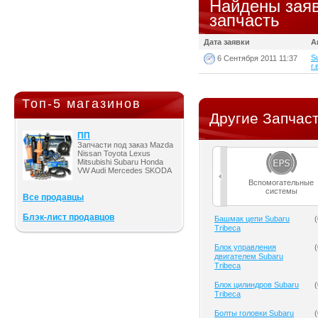
Найдены заяв
запчасть
Дата заявки
А
S
6 Сентября 2011 11:37
г.
Топ-5 магазинов
Другие Запчаст
ПП
Запчасти под заказ Mazda
Nissan Toyota Lexus
Mitsubishi Subaru Honda
VW Audi Mercedes SKODA
Вспомогательные
системы
Все продавцы
Блэк-лист продавцов
Башмак цепи Subaru
(
Tribeca
Блок управления
(
двигателем Subaru
Tribeca
Блок цилиндров Subaru
(
Tribeca
Болты головки Subaru
(