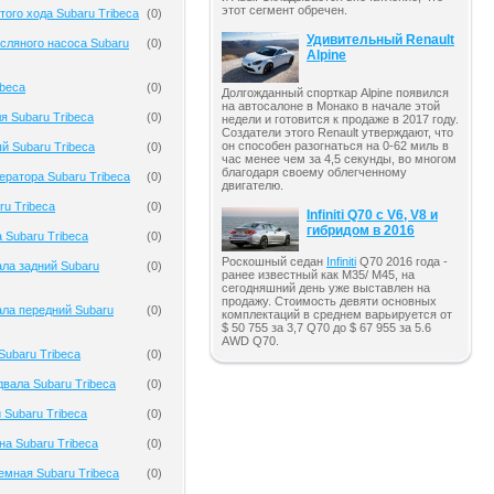
этот сегмент обречен.
того хода Subaru Tribeca
(
0
)
Удивительный Renault
сляного насоса Subaru
(
0
)
Alpine
ibeca
(
0
)
Долгожданный спорткар Alpine появился
на автосалоне в Монако в начале этой
я Subaru Tribeca
(
0
)
недели и готовится к продаже в 2017 году.
Создатели этого Renault утверждают, что
он способен разогнаться на 0-62 миль в
й Subaru Tribeca
(
0
)
час менее чем за 4,5 секунды, во многом
благодаря своему облегченному
ератора Subaru Tribeca
(
0
)
двигателю.
ru Tribeca
(
0
)
Infiniti Q70 с V6, V8 и
гибридом в 2016
 Subaru Tribeca
(
0
)
Роскошный седан
Infiniti
Q70 2016 года -
ла задний Subaru
(
0
)
ранее известный как M35/ M45, на
сегодняшний день уже выставлен на
продажу. Стоимость девяти основных
ала передний Subaru
(
0
)
комплектаций в среднем варьируется от
$ 50 755 за 3,7 Q70 до $ 67 955 за 5.6
AWD Q70.
ubaru Tribeca
(
0
)
вала Subaru Tribeca
(
0
)
 Subaru Tribeca
(
0
)
на Subaru Tribeca
(
0
)
емная Subaru Tribeca
(
0
)