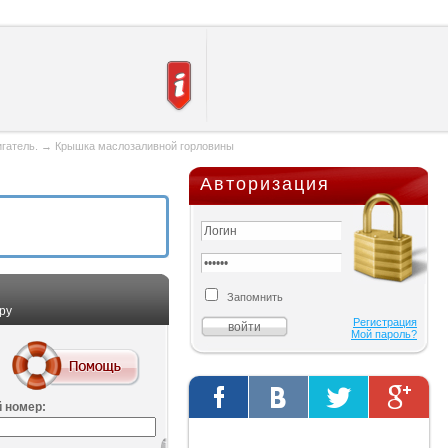
игатель.
→
Крышка маслозаливной горловины
Авторизация
Запомнить
ру
Регистрация
Мой пароль?
 номер:
Твиты от @AutOriginalShop