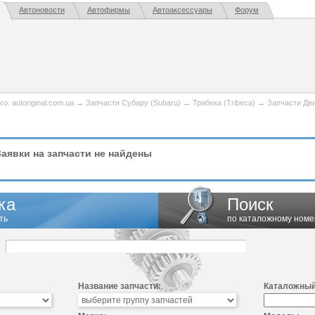
Автоновости
Автофирмы
Автоаксессуары
Форум
. autoriginal.com.ua
→
Запчасти Субару (Subaru)
→
Трибека (Tribeca)
→
Запчасти Дв
аявки на запчасти не найдены
ка
Поиск
ть
по каталожному номе
Название запчасти:
Каталожный