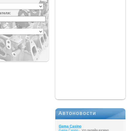
ателя:
:
Автоновости
Gama Casino
Gama Casino
- это онлайн-казино,