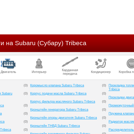
и на Subaru (Субару) Tribeca
Карданная
Двигатель
Интерьер
Кондиционер
Коробка 
передача
(
0
)
Коромысло клапана Subaru Tribeca
(
0
)
Прокладка топли
Tribeca
м Subaru
(
0
)
Корпус подачи масла Subaru Tribeca
(
0
)
Прокладки двига
Корпус фильтра масляного Subaru Tribeca
(
0
)
eca
(
0
)
Промежуточный 
Кронштейн генератора Subaru Tribeca
(
0
)
ca
(
0
)
Пружина клапана
Кронштейн опоры двигателя Subaru Tribeca
(
0
)
eca
(
0
)
Радиатор маслян
Кронштейн ТНВД Subaru Tribeca
(
0
)
Tribeca
(
0
)
Распределительн
Кронштейн топливного фильтра Subaru
(
0
)