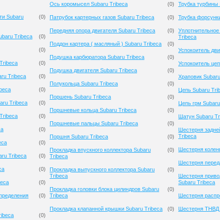
Ось коромысел Subaru Tribeca
(
0
)
Трубка турбины 
ти Subaru
(
0
)
Патрубок картерных газов Subaru Tribeca
(
0
)
Трубка форсунки
Передняя опора двигателя Subaru Tribeca
(
0
)
Уплотнительное
baru Tribeca
(
0
)
Tribeca
Поддон картера ( масляный ) Subaru Tribeca
(
0
)
(
0
)
Успокоитель дви
Подушка карбюратора Subaru Tribeca
(
0
)
Tribeca
(
0
)
Успокоитель цеп
Подушка двигателя Subaru Tribeca
(
0
)
ru Tribeca
(
0
)
Храповик Subaru
Полукольца Subaru Tribeca
(
0
)
ibeca
(
0
)
Цепь Subaru Tri
Поршень Subaru Tribeca
(
0
)
aru Tribeca
(
0
)
Цепь грм Subaru
Поршневые кольца Subaru Tribeca
(
0
)
Tribeca
(
0
)
Шатун Subaru Tr
Поршневые пальцы Subaru Tribeca
(
0
)
ca
(
0
)
Шестерня задне
Tribeca
Поршня Subaru Tribeca
(
0
)
eca
(
0
)
Шестерня коленв
Прокладка впускного коллектора Subaru
(
0
)
ru Tribeca
(
0
)
Tribeca
Шестерня переда
ca
(
0
)
Прокладка выпускного коллектора Subaru
(
0
)
Tribeca
Шестерня приво
beca
(
0
)
Subaru Tribeca
Прокладка головки блока цилиндров Subaru
(
0
)
спределения
(
0
)
Tribeca
Шестерня распре
Прокладка клапанной крышки Subaru Tribeca
(
0
)
Шестерня ТНВД 
ibeca
(
0
)