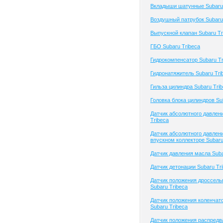
Вкладыши шатунные Subaru 
Воздушный патрубок Subaru
Выпускной клапан Subaru Tr
ГБО Subaru Tribeca
Гидрокомпенсатор Subaru Tr
Гидронатяжитель Subaru Tri
Гильза цилиндра Subaru Tri
Головка блока цилиндров Su
Датчик абсолютного давлен
Tribeca
Датчик абсолютного давлени
впускном коллекторе Subaru
Датчик давления масла Suba
Датчик детонации Subaru Tr
Датчик положения дроссель
Subaru Tribeca
Датчик положения коленчато
Subaru Tribeca
Датчик положения распредв