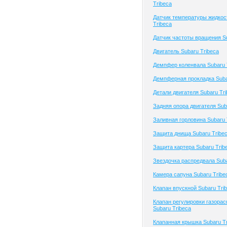
Tribeca
Датчик температуры жидкос
Tribeca
Датчик частоты вращения Su
Двигатель Subaru Tribeca
Демпфер коленвала Subaru 
Демпферная прокладка Suba
Детали двигателя Subaru Tr
Задняя опора двигателя Sub
Заливная горловина Subaru 
Защита днища Subaru Tribe
Защита картера Subaru Trib
Звездочка распредвала Suba
Камера сапуна Subaru Tribe
Клапан впускной Subaru Tri
Клапан регулировки газора
Subaru Tribeca
Клапанная крышка Subaru Tr