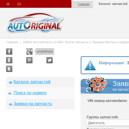
Каталог запчастей
Главная
Главная
→
Найти автозапчасть по Вин. Куплю запчасть в Украине быстро и недорого
undefined
З
Информация!
Каталог запчастей
Заяв
на запчас
Поиск по номеру
VIN номер автомобиля:
Заявка на запчасть
Группа запчастей: