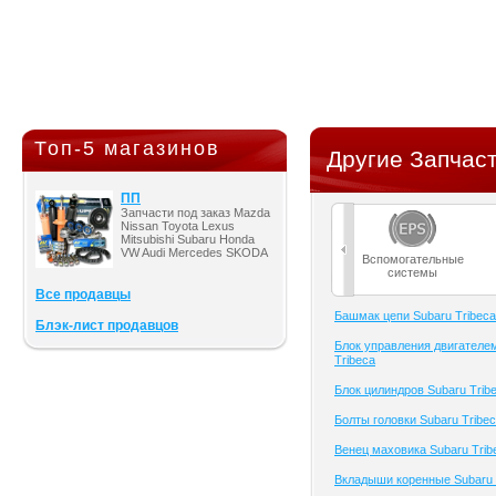
Топ-5 магазинов
Другие Запчаст
ПП
Запчасти под заказ Mazda
Nissan Toyota Lexus
Mitsubishi Subaru Honda
VW Audi Mercedes SKODA
Вспомогательные
системы
Все продавцы
Башмак цепи Subaru Tribeca
Блэк-лист продавцов
Блок управления двигателе
Tribeca
Блок цилиндров Subaru Trib
Болты головки Subaru Tribe
Венец маховика Subaru Trib
Вкладыши коренные Subaru 