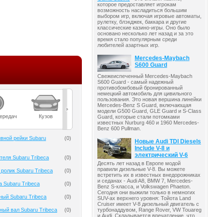
которое предоставляет игрокам
возможность насладиться большим
выбором игр, включая игровые автоматы,
рулетку, блэкджек, баккара и другие
классические казино-игры. Оно было
основано несколько лет назад и за это
время стало популярным среди
любителей азартных игр.
Mercedes-Maybach
S600 Guard
Свежеиспеченный Mercedes-Maybach
S600 Guard - самый надежный
противобомбовый бронированный
немецкий автомобиль для цивильного
пользования. Это новая вершина линейки
Mercedes-Benz S Guard, включающая
модели G500 Guard, GLE Guard и S-Class
передач
Кузов
Масла
Мост
Подвеска
Guard, которые стали потомками
известных Nurburg 460 и 1960 Mercedes-
Benz 600 Pullman.
вной рейки Subaru
(
0
)
Новые Audi TDI Diesels
Include V-8 и
электрический V-6
теля Subaru Tribeca
(
0
)
Десять лет назад в Европе модой
правили дизельные V-8. Вы можете
ролик Subaru Tribeca
(
0
)
встретить их в известных внедорожниках
и седанах - Audi A8, BMW 7, Mercedes-
 Subaru Tribeca
(
0
)
Benz S-класса, и Volkswagen Phaeton.
Сегодня они выжили только в немногих
ый Subaru Tribeca
(
0
)
SUV-ах верхнего уровня: Тойота Land
Cruiser имеет V-8 дизельный двигатель с
турбонаддувом, Range Rover, VW Touareg
ый вал Subaru Tribeca
(
0
)
и Audi. Складывается впечатление, что