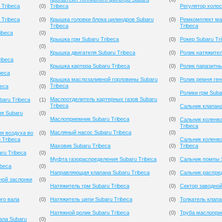
Tribeca
(
0
)
Tribeca
Регулятор холос
 Tribeca
(
0
)
Крышка головки блока цилиндров Subaru
(
0
)
Ремкомплект ма
Tribeca
Tribeca
ibeca
(
0
)
Крышка грм Subaru Tribeca
(
0
)
Рокер Subaru Tr
(
0
)
Крышка двигателя Subaru Tribeca
(
0
)
Ролик натяжител
ibeca
(
0
)
Крышка картера Subaru Tribeca
(
0
)
Ролик паразитны
beca
(
0
)
Крышка маслозаливной горловины Subaru
(
0
)
Ролик ремня ген
Tribeca
beca
(
0
)
Ролики грм Suba
Маслоотделитель картерных газов Subaru
(
0
)
baru Tribeca
(
1
)
Tribeca
Сальник клапана
ия Subaru
(
0
)
Маслоприемник Subaru Tribeca
(
0
)
Сальник коленва
Tribeca
Масляный насос Subaru Tribeca
(
0
)
я воздуха во
(
0
)
 Tribeca
Сальник коленв
Маховик Subaru Tribeca
(
0
)
Tribeca
ru Tribeca
(
0
)
Муфта газораспределения Subaru Tribeca
(
0
)
Сальник помпы S
ibeca
(
0
)
Направляющая клапана Subaru Tribeca
(
0
)
Сальник распред
ной заслонки
(
0
)
Натяжитель грм Subaru Tribeca
(
0
)
Сектор заводной
го вала
(
0
)
Натяжитель цепи Subaru Tribeca
(
0
)
Толкатель клапа
Натяжной ролик Subaru Tribeca
(
0
)
Труба маслопри
ала Subaru
(
0
)