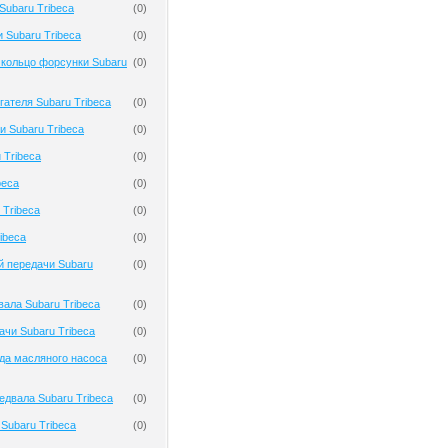
Subaru Tribeca
(
0
)
 Subaru Tribeca
(
0
)
 кольцо форсунки Subaru
(
0
)
гателя Subaru Tribeca
(
0
)
и Subaru Tribeca
(
0
)
 Tribeca
(
0
)
beca
(
0
)
 Tribeca
(
0
)
ibeca
(
0
)
й передачи Subaru
(
0
)
ала Subaru Tribeca
(
0
)
чи Subaru Tribeca
(
0
)
да масляного насоса
(
0
)
двала Subaru Tribeca
(
0
)
Subaru Tribeca
(
0
)