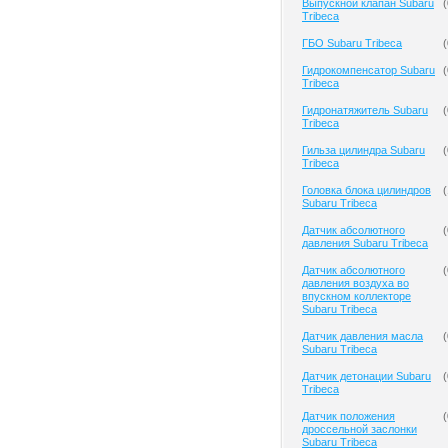
Выпускной клапан Subaru
(
Tribeca
ГБО Subaru Tribeca
(
Гидрокомпенсатор Subaru
(
Tribeca
Гидронатяжитель Subaru
(
Tribeca
Гильза цилиндра Subaru
(
Tribeca
Головка блока цилиндров
(
Subaru Tribeca
Датчик абсолютного
(
давления Subaru Tribeca
Датчик абсолютного
(
давления воздуха во
впускном коллекторе
Subaru Tribeca
Датчик давления масла
(
Subaru Tribeca
Датчик детонации Subaru
(
Tribeca
Датчик положения
(
дроссельной заслонки
Subaru Tribeca