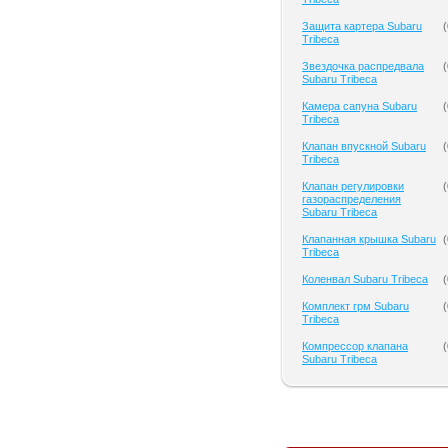
Защита картера Subaru
(
Tribeca
Звездочка распредвала
(
Subaru Tribeca
Камера сапуна Subaru
(
Tribeca
Клапан впускной Subaru
(
Tribeca
Клапан регулировки
(
газораспределения
Subaru Tribeca
Клапанная крышка Subaru
(
Tribeca
Коленвал Subaru Tribeca
(
Комплект грм Subaru
(
Tribeca
Компрессор клапана
(
Subaru Tribeca