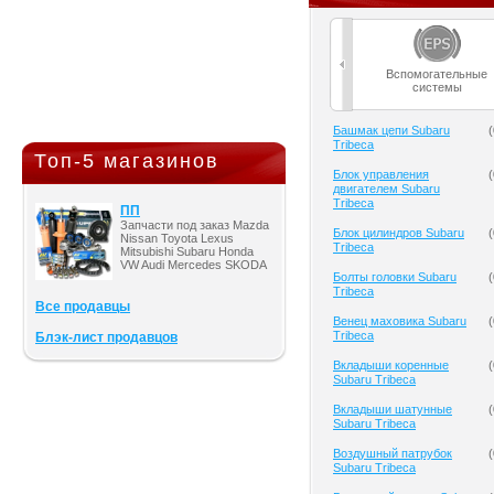
Вспомогательные
системы
Башмак цепи Subaru
(
Tribeca
Топ-5 магазинов
Блок управления
(
двигателем Subaru
Tribeca
ПП
Запчасти под заказ Mazda
Блок цилиндров Subaru
(
Nissan Toyota Lexus
Tribeca
Mitsubishi Subaru Honda
VW Audi Mercedes SKODA
Болты головки Subaru
(
Tribeca
Все продавцы
Венец маховика Subaru
(
Tribeca
Блэк-лист продавцов
Вкладыши коренные
(
Subaru Tribeca
Вкладыши шатунные
(
Subaru Tribeca
Воздушный патрубок
(
Subaru Tribeca