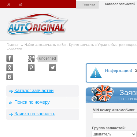
Каталог запчастей
Главная
Главная
→
Найти автозапчасть по Вин. Куплю запчасть в Украине быстро и недорого
форсунки
undefined
З
Информация!
Каталог запчастей
Заяв
на запчас
Поиск по номеру
VIN номер автомобиля:
Заявка на запчасть
Группа запчастей: