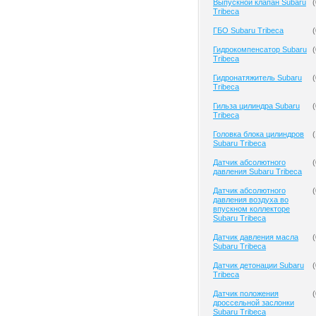
Выпускной клапан Subaru
(
Tribeca
ГБО Subaru Tribeca
(
Гидрокомпенсатор Subaru
(
Tribeca
Гидронатяжитель Subaru
(
Tribeca
Гильза цилиндра Subaru
(
Tribeca
Головка блока цилиндров
(
Subaru Tribeca
Датчик абсолютного
(
давления Subaru Tribeca
Датчик абсолютного
(
давления воздуха во
впускном коллекторе
Subaru Tribeca
Датчик давления масла
(
Subaru Tribeca
Датчик детонации Subaru
(
Tribeca
Датчик положения
(
дроссельной заслонки
Subaru Tribeca