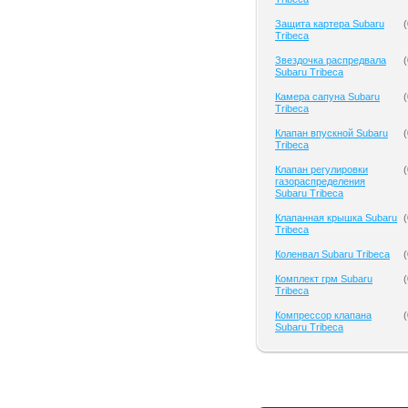
Защита картера Subaru
(
Tribeca
Звездочка распредвала
(
Subaru Tribeca
Камера сапуна Subaru
(
Tribeca
Клапан впускной Subaru
(
Tribeca
Клапан регулировки
(
газораспределения
Subaru Tribeca
Клапанная крышка Subaru
(
Tribeca
Коленвал Subaru Tribeca
(
Комплект грм Subaru
(
Tribeca
Компрессор клапана
(
Subaru Tribeca