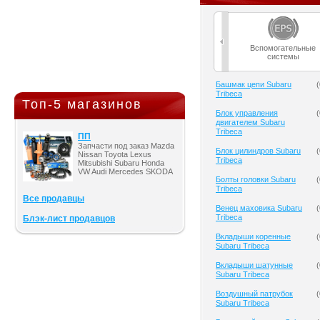
Вспомогательные
системы
Башмак цепи Subaru
(
Tribeca
Топ-5 магазинов
Блок управления
(
двигателем Subaru
Tribeca
ПП
Запчасти под заказ Mazda
Блок цилиндров Subaru
(
Nissan Toyota Lexus
Tribeca
Mitsubishi Subaru Honda
VW Audi Mercedes SKODA
Болты головки Subaru
(
Tribeca
Все продавцы
Венец маховика Subaru
(
Tribeca
Блэк-лист продавцов
Вкладыши коренные
(
Subaru Tribeca
Вкладыши шатунные
(
Subaru Tribeca
Воздушный патрубок
(
Subaru Tribeca