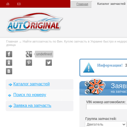
Каталог запчастей
Главная
Главная
→
Найти автозапчасть по Вин. Куплю запчасть в Украине быстро и недорого
днища
undefined
З
Информация!
Каталог запчастей
Заяв
на запчас
Поиск по номеру
VIN номер автомобиля:
Заявка на запчасть
Группа запчастей: