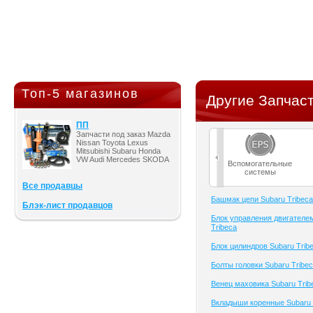
Топ-5 магазинов
Другие Запчаст
ПП
Запчасти под заказ Mazda
Nissan Toyota Lexus
Mitsubishi Subaru Honda
VW Audi Mercedes SKODA
Вспомогательные
системы
Все продавцы
Башмак цепи Subaru Tribeca
Блэк-лист продавцов
Блок управления двигателе
Tribeca
Блок цилиндров Subaru Trib
Болты головки Subaru Tribe
Венец маховика Subaru Trib
Вкладыши коренные Subaru 