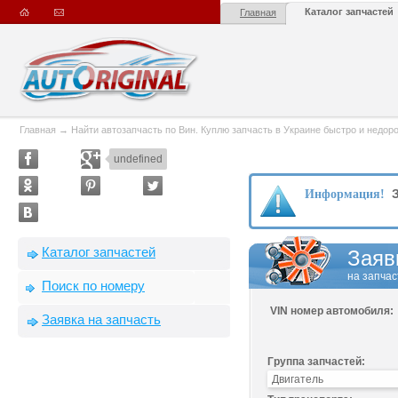
Каталог запчастей
Главная
Главная
→
Найти автозапчасть по Вин. Куплю запчасть в Украине быстро и недорого
undefined
З
Информация!
Каталог запчастей
Заяв
на запчас
Поиск по номеру
VIN номер автомобиля:
Заявка на запчасть
Группа запчастей: