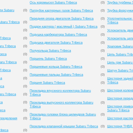
Ось коромысел Subaru Tribeca
(
0
)
Трубка турбины 
ти Subaru
(
0
)
Патрубок картерных газов Subaru Tribeca
(
0
)
Трубка форсунки
Передняя опора двигателя Subaru Tribeca
(
0
)
Уплотнительное 
baru Tribeca
(
0
)
Tribeca
Поддон картера ( масляный ) Subaru Tribeca
(
0
)
(
0
)
Успокоитель дви
Подушка карбюратора Subaru Tribeca
(
0
)
Tribeca
(
0
)
Успокоитель цеп
Подушка двигателя Subaru Tribeca
(
0
)
ru Tribeca
(
0
)
Храповик Subaru
Полукольца Subaru Tribeca
(
0
)
ibeca
(
0
)
Цепь Subaru Tri
Поршень Subaru Tribeca
(
0
)
aru Tribeca
(
0
)
Цепь грм Subaru 
Поршневые кольца Subaru Tribeca
(
0
)
Tribeca
(
0
)
Шатун Subaru Tr
Поршневые пальцы Subaru Tribeca
(
0
)
ca
(
0
)
Шестерня задней
Tribeca
Поршня Subaru Tribeca
(
0
)
eca
(
0
)
Шестерня коленв
Прокладка впускного коллектора Subaru
(
0
)
ru Tribeca
(
0
)
Tribeca
Шестерня переда
ca
(
0
)
Прокладка выпускного коллектора Subaru
(
0
)
Tribeca
Шестерня приво
beca
(
0
)
Subaru Tribeca
Прокладка головки блока цилиндров Subaru
(
0
)
спределения
(
0
)
Tribeca
Шестерня распре
Прокладка клапанной крышки Subaru Tribeca
(
0
)
Шестерня ТНВД S
ibeca
(
0
)