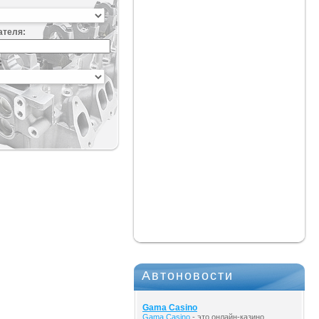
ателя:
:
Автоновости
Gama Casino
Gama Casino
- это онлайн-казино,