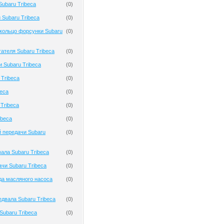
Subaru Tribeca
(
0
)
 Subaru Tribeca
(
0
)
кольцо форсунки Subaru
(
0
)
гателя Subaru Tribeca
(
0
)
и Subaru Tribeca
(
0
)
 Tribeca
(
0
)
beca
(
0
)
Tribeca
(
0
)
ibeca
(
0
)
 передачи Subaru
(
0
)
ала Subaru Tribeca
(
0
)
чи Subaru Tribeca
(
0
)
да масляного насоса
(
0
)
двала Subaru Tribeca
(
0
)
ubaru Tribeca
(
0
)