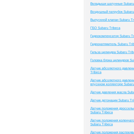
Вкладыши шатунные Subaru 
Воздушный патрубок Subaru
Выпускной клапан Subaru Tr
ГБО Subaru Tribeca
Гидрокомпенсатор Subaru Tr
Гидронатяжитель Subaru Tri
Гильза цилиндра Subaru Tri
Головка блока цилиндров Su
Датчик абсолютного давлен
Tribeca
Датчик абсолютного давлени
впускном коллекторе Subaru
Датчик давления масла Suba
Датчик детонации Subaru Tr
Датчик положения дроссель
Subaru Tribeca
Датчик положения коленчато
Subaru Tribeca
Датчик положения распредв