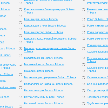
Tribeca
(
0
)
Tribeca
Регулятор холост
 Tribeca
(
0
)
Крышка головки блока цилиндров Subaru
(
0
)
Ремкомплект мас
Tribeca
Tribeca
ibeca
(
0
)
Крышка грм Subaru Tribeca
(
0
)
Рокер Subaru Tri
(
0
)
Крышка двигателя Subaru Tribeca
(
0
)
Ролик натяжител
ibeca
(
0
)
Крышка картера Subaru Tribeca
(
0
)
Ролик паразитны
beca
(
0
)
Крышка маслозаливной горловины Subaru
(
0
)
Ролик ремня ген
Tribeca
beca
(
0
)
Ролики грм Subar
Маслоотделитель картерных газов Subaru
(
0
)
baru Tribeca
(
1
)
Tribeca
Сальник клапана
ия Subaru
(
0
)
Маслоприемник Subaru Tribeca
(
0
)
Сальник коленва
Tribeca
Масляный насос Subaru Tribeca
(
0
)
я воздуха во
(
0
)
 Tribeca
Сальник коленва
Маховик Subaru Tribeca
(
0
)
Tribeca
ru Tribeca
(
0
)
Муфта газораспределения Subaru Tribeca
(
0
)
Сальник помпы S
ibeca
(
0
)
Направляющая клапана Subaru Tribeca
(
0
)
Сальник распред
ной заслонки
(
0
)
Натяжитель грм Subaru Tribeca
(
0
)
Сектор заводной
го вала
(
0
)
Натяжитель цепи Subaru Tribeca
(
0
)
Толкатель клапан
Натяжной ролик Subaru Tribeca
(
0
)
Труба маслоприе
ала Subaru
(
0
)