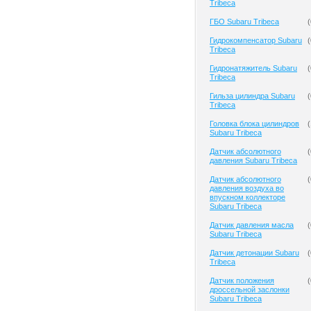
Tribeca
ГБО Subaru Tribeca
(
Гидрокомпенсатор Subaru
(
Tribeca
Гидронатяжитель Subaru
(
Tribeca
Гильза цилиндра Subaru
(
Tribeca
Головка блока цилиндров
(
Subaru Tribeca
Датчик абсолютного
(
давления Subaru Tribeca
Датчик абсолютного
(
давления воздуха во
впускном коллекторе
Subaru Tribeca
Датчик давления масла
(
Subaru Tribeca
Датчик детонации Subaru
(
Tribeca
Датчик положения
(
дроссельной заслонки
Subaru Tribeca