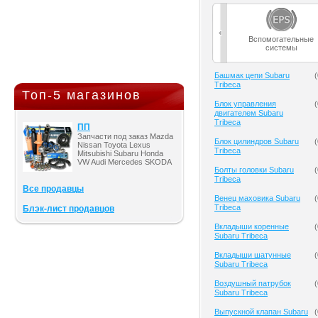
Вспомогательные
системы
Башмак цепи Subaru
(
Tribeca
Топ-5 магазинов
Блок управления
(
двигателем Subaru
Tribeca
ПП
Запчасти под заказ Mazda
Блок цилиндров Subaru
(
Nissan Toyota Lexus
Tribeca
Mitsubishi Subaru Honda
VW Audi Mercedes SKODA
Болты головки Subaru
(
Tribeca
Все продавцы
Венец маховика Subaru
(
Tribeca
Блэк-лист продавцов
Вкладыши коренные
(
Subaru Tribeca
Вкладыши шатунные
(
Subaru Tribeca
Воздушный патрубок
(
Subaru Tribeca
Выпускной клапан Subaru
(