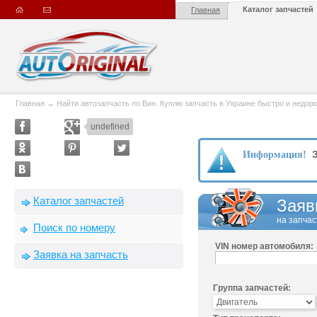
Каталог запчастей
Главная
Главная
→
Найти автозапчасть по Вин. Куплю запчасть в Украине быстро и недорого
undefined
З
Информация!
Каталог запчастей
Заяв
на запчас
Поиск по номеру
VIN номер автомобиля:
Заявка на запчасть
Группа запчастей: