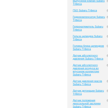
Выпускной клапан Subaru
(
Tribeca
ГБО Subaru Tribeca
(
Гидрокомпенсатор Subaru
(
Tribeca
Гидронатяжитель Subaru
(
Tribeca
Гильза цилиндра Subaru
(
Tribeca
Головка блока цилиндров
(
Subaru Tribeca
Датчик абсолютного
(
давления Subaru Tribeca
Датчик абсолютного
(
давления воздуха во
впускном коллекторе
Subaru Tribeca
Датчик давления масла
(
Subaru Tribeca
Датчик детонации Subaru
(
Tribeca
Датчик положения
(
дроссельной заслонки
Subaru Tribeca