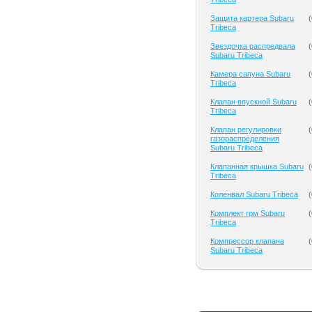
Защита картера Subaru
(
Tribeca
Звездочка распредвала
(
Subaru Tribeca
Камера сапуна Subaru
(
Tribeca
Клапан впускной Subaru
(
Tribeca
Клапан регулировки
(
газораспределения
Subaru Tribeca
Клапанная крышка Subaru
(
Tribeca
Коленвал Subaru Tribeca
(
Комплект грм Subaru
(
Tribeca
Компрессор клапана
(
Subaru Tribeca