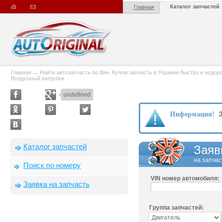
Каталог запчастей
Главная
Главная
→
Найти автозапчасть по Вин. Куплю запчасть в Украине быстро и недорого
Воздушный патрубок
undefined
З
Информация!
Каталог запчастей
Заяв
на запчас
Поиск по номеру
VIN номер автомобиля:
Заявка на запчасть
Группа запчастей: