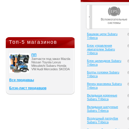
Вспомогательные
системы
Башмак цепи Subaru
(
Tribeca
Топ-5 магазинов
Блок управления
(
двигателем Subaru
Tribeca
ПП
Запчасти под заказ Mazda
Блок цилиндров Subaru
(
Nissan Toyota Lexus
Tribeca
Mitsubishi Subaru Honda
VW Audi Mercedes SKODA
Болты головки Subaru
(
Tribeca
Все продавцы
Венец маховика Subaru
(
Tribeca
Блэк-лист продавцов
Вкладыши коренные
(
Subaru Tribeca
Вкладыши шатунные
(
Subaru Tribeca
Воздушный патрубок
(
Subaru Tribeca