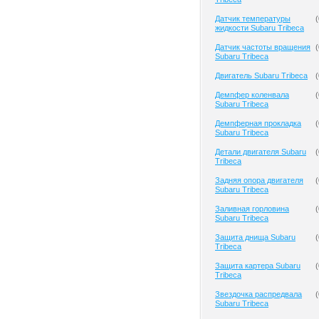
Датчик температуры
(
жидкости Subaru Tribeca
Датчик частоты вращения
(
Subaru Tribeca
Двигатель Subaru Tribeca
(
Демпфер коленвала
(
Subaru Tribeca
Демпферная прокладка
(
Subaru Tribeca
Детали двигателя Subaru
(
Tribeca
Задняя опора двигателя
(
Subaru Tribeca
Заливная горловина
(
Subaru Tribeca
Защита днища Subaru
(
Tribeca
Защита картера Subaru
(
Tribeca
Звездочка распредвала
(
Subaru Tribeca