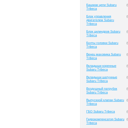
Башмак цепи Subaru
(
Tribeca
Блок управления
(
двигателем Subaru
Tribeca
Блок цилиндров Subaru
(
Tribeca
Болты головки Subaru
(
Tribeca
Венец маховика Subaru
(
Tribeca
Вкладыши коренные
(
Subaru Tribeca
Вкладыши шатунные
(
Subaru Tribeca
Воздушный патрубок
(
Subaru Tribeca
Выпускной клапан Subaru
(
Tribeca
ГБО Subaru Tribeca
(
Гидрокомпенсатор Subaru
(
Tribeca