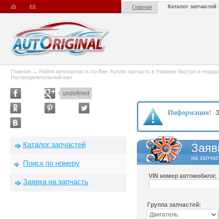
Каталог запчастей
Главная
Главная
→
Найти автозапчасть по Вин. Куплю запчасть в Украине быстро и недорого
Распределительный вал
undefined
З
Информация!
Каталог запчастей
Заяв
на запчас
Поиск по номеру
VIN номер автомобиля:
Заявка на запчасть
Группа запчастей: