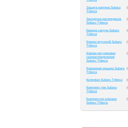
Защита картера Subaru
(
Tribeca
Звездочка распредвала
(
Subaru Tribeca
Камера сапуна Subaru
(
Tribeca
Клапан впускной Subaru
(
Tribeca
Клапан регулировки
(
газораспределения
Subaru Tribeca
Клапанная крышка Subaru
(
Tribeca
Коленвал Subaru Tribeca
(
Комплект грм Subaru
(
Tribeca
Компрессор клапана
(
Subaru Tribeca