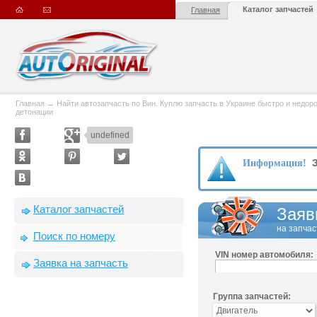
Каталог запчастей
Главная
Главная
→
Найти автозапчасть по Вин. Куплю запчасть в Украине быстро и недорого
детонации
undefined
З
Информация!
Каталог запчастей
Заяв
на запчас
Поиск по номеру
VIN номер автомобиля:
Заявка на запчасть
Группа запчастей: