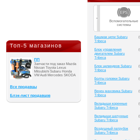
Вспомогательные
системы
Башмак цепи Subaru
(
Tribeca
Топ-5 магазинов
Блок управления
(
двигателем Subaru
Tribeca
ПП
Запчасти под заказ Mazda
Блок цилиндров Subaru
(
Nissan Toyota Lexus
Tribeca
Mitsubishi Subaru Honda
VW Audi Mercedes SKODA
Болты головки Subaru
(
Tribeca
Все продавцы
Венец маховика Subaru
(
Tribeca
Блэк-лист продавцов
Вкладыши коренные
(
Subaru Tribeca
Вкладыши шатунные
(
Subaru Tribeca
Воздушный патрубок
(
Subaru Tribeca