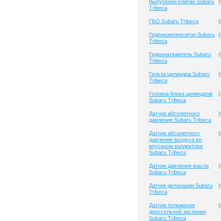
Выпускной клапан Subaru
(
Tribeca
ГБО Subaru Tribeca
(
Гидрокомпенсатор Subaru
(
Tribeca
Гидронатяжитель Subaru
(
Tribeca
Гильза цилиндра Subaru
(
Tribeca
Головка блока цилиндров
(
Subaru Tribeca
Датчик абсолютного
(
давления Subaru Tribeca
Датчик абсолютного
(
давления воздуха во
впускном коллекторе
Subaru Tribeca
Датчик давления масла
(
Subaru Tribeca
Датчик детонации Subaru
(
Tribeca
Датчик положения
(
дроссельной заслонки
Subaru Tribeca