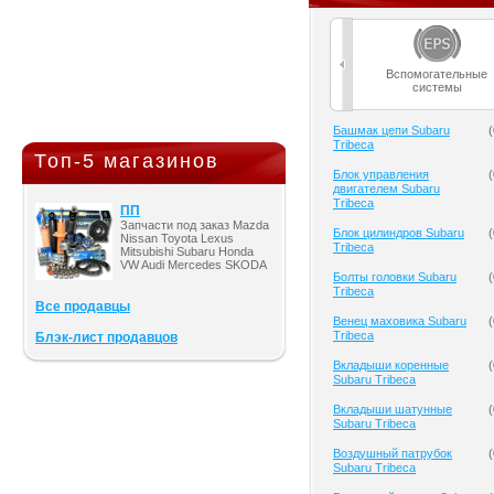
Вспомогательные
системы
Башмак цепи Subaru
(
Tribeca
Топ-5 магазинов
Блок управления
(
двигателем Subaru
Tribeca
ПП
Запчасти под заказ Mazda
Блок цилиндров Subaru
(
Nissan Toyota Lexus
Tribeca
Mitsubishi Subaru Honda
VW Audi Mercedes SKODA
Болты головки Subaru
(
Tribeca
Все продавцы
Венец маховика Subaru
(
Tribeca
Блэк-лист продавцов
Вкладыши коренные
(
Subaru Tribeca
Вкладыши шатунные
(
Subaru Tribeca
Воздушный патрубок
(
Subaru Tribeca