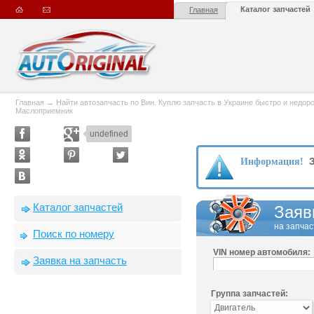
Каталог запчастей
Главная
Главная
→
Найти автозапчасть по Вин. Куплю запчасть в Украине быстро и недорого
Маслоприемник
undefined
З
Информация!
Каталог запчастей
Заяв
на запчас
Поиск по номеру
VIN номер автомобиля:
Заявка на запчасть
Группа запчастей: