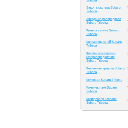
Защита картера Subaru
(
Tribeca
Звездочка распредвала
(
Subaru Tribeca
Камера сапуна Subaru
(
Tribeca
Клапан впускной Subaru
(
Tribeca
Клапан регулировки
(
газораспределения
Subaru Tribeca
Клапанная крышка Subaru
(
Tribeca
Коленвал Subaru Tribeca
(
Комплект грм Subaru
(
Tribeca
Компрессор клапана
(
Subaru Tribeca