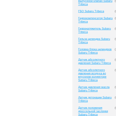
Выпускной клапан Subaru
(
Tribeca
ГБО Subaru Tribeca
(
Гидрокомпенсатор Subaru
(
Tribeca
Гидронатяжитель Subaru
(
Tribeca
Гильза цилиндра Subaru
(
Tribeca
Головка блока цилиндров
(
Subaru Tribeca
Датчик абсолютного
(
давления Subaru Tribeca
Датчик абсолютного
(
давления воздуха во
впускном коллекторе
Subaru Tribeca
Датчик давления масла
(
Subaru Tribeca
Датчик детонации Subaru
(
Tribeca
Датчик положения
(
дроссельной заслонки
Subaru Tribeca