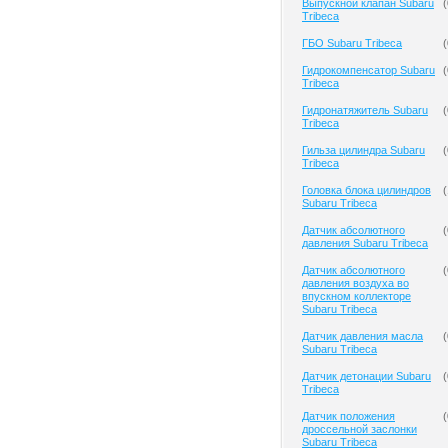
Выпускной клапан Subaru
(
Tribeca
ГБО Subaru Tribeca
(
Гидрокомпенсатор Subaru
(
Tribeca
Гидронатяжитель Subaru
(
Tribeca
Гильза цилиндра Subaru
(
Tribeca
Головка блока цилиндров
(
Subaru Tribeca
Датчик абсолютного
(
давления Subaru Tribeca
Датчик абсолютного
(
давления воздуха во
впускном коллекторе
Subaru Tribeca
Датчик давления масла
(
Subaru Tribeca
Датчик детонации Subaru
(
Tribeca
Датчик положения
(
дроссельной заслонки
Subaru Tribeca