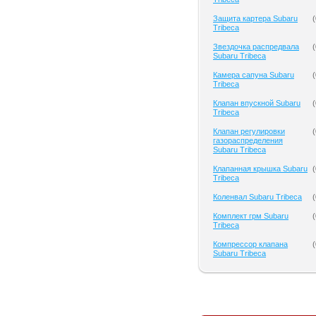
Защита картера Subaru
(
Tribeca
Звездочка распредвала
(
Subaru Tribeca
Камера сапуна Subaru
(
Tribeca
Клапан впускной Subaru
(
Tribeca
Клапан регулировки
(
газораспределения
Subaru Tribeca
Клапанная крышка Subaru
(
Tribeca
Коленвал Subaru Tribeca
(
Комплект грм Subaru
(
Tribeca
Компрессор клапана
(
Subaru Tribeca