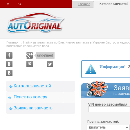
Каталог запчастей
Главная
Главная
→
Найти автозапчасть по Вин. Куплю запчасть в Украине быстро и недорого
положения коленчатого вала
undefined
З
Информация!
Каталог запчастей
Заяв
на запчас
Поиск по номеру
VIN номер автомобиля:
Заявка на запчасть
Группа запчастей: