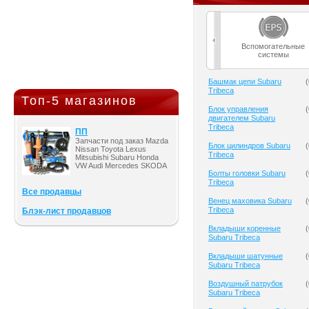
Вспомогательные
системы
Башмак цепи Subaru
(
Tribeca
Топ-5 магазинов
Блок управления
(
двигателем Subaru
Tribeca
ПП
Запчасти под заказ Mazda
Блок цилиндров Subaru
(
Nissan Toyota Lexus
Tribeca
Mitsubishi Subaru Honda
VW Audi Mercedes SKODA
Болты головки Subaru
(
Tribeca
Все продавцы
Венец маховика Subaru
(
Tribeca
Блэк-лист продавцов
Вкладыши коренные
(
Subaru Tribeca
Вкладыши шатунные
(
Subaru Tribeca
Воздушный патрубок
(
Subaru Tribeca