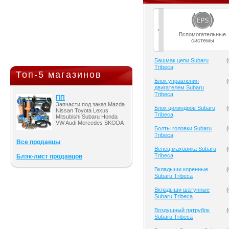
Вспомогательные
системы
Башмак цепи Subaru
(
Tribeca
Топ-5 магазинов
Блок управления
(
двигателем Subaru
Tribeca
ПП
Запчасти под заказ Mazda
Блок цилиндров Subaru
(
Nissan Toyota Lexus
Tribeca
Mitsubishi Subaru Honda
VW Audi Mercedes SKODA
Болты головки Subaru
(
Tribeca
Все продавцы
Венец маховика Subaru
(
Tribeca
Блэк-лист продавцов
Вкладыши коренные
(
Subaru Tribeca
Вкладыши шатунные
(
Subaru Tribeca
Воздушный патрубок
(
Subaru Tribeca