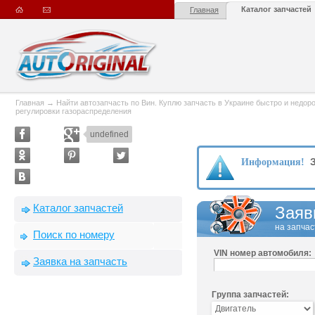
Каталог запчастей
Главная
Главная
→
Найти автозапчасть по Вин. Куплю запчасть в Украине быстро и недорого
регулировки газораспределения
undefined
З
Информация!
Каталог запчастей
Заяв
на запчас
Поиск по номеру
VIN номер автомобиля:
Заявка на запчасть
Группа запчастей: