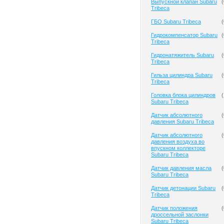
Выпускной клапан Subaru
(
Tribeca
ГБО Subaru Tribeca
(
Гидрокомпенсатор Subaru
(
Tribeca
Гидронатяжитель Subaru
(
Tribeca
Гильза цилиндра Subaru
(
Tribeca
Головка блока цилиндров
(
Subaru Tribeca
Датчик абсолютного
(
давления Subaru Tribeca
Датчик абсолютного
(
давления воздуха во
впускном коллекторе
Subaru Tribeca
Датчик давления масла
(
Subaru Tribeca
Датчик детонации Subaru
(
Tribeca
Датчик положения
(
дроссельной заслонки
Subaru Tribeca