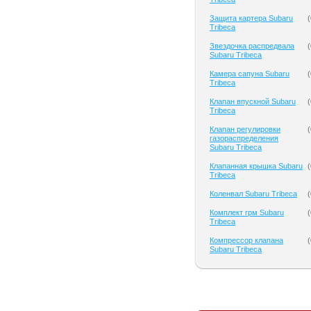
Защита картера Subaru
(
Tribeca
Звездочка распредвала
(
Subaru Tribeca
Камера сапуна Subaru
(
Tribeca
Клапан впускной Subaru
(
Tribeca
Клапан регулировки
(
газораспределения
Subaru Tribeca
Клапанная крышка Subaru
(
Tribeca
Коленвал Subaru Tribeca
(
Комплект грм Subaru
(
Tribeca
Компрессор клапана
(
Subaru Tribeca