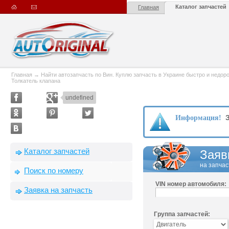
Каталог запчастей
Главная
Главная
→
Найти автозапчасть по Вин. Куплю запчасть в Украине быстро и недорого
Толкатель клапана
undefined
З
Информация!
Каталог запчастей
Заяв
на запчас
Поиск по номеру
VIN номер автомобиля:
Заявка на запчасть
Группа запчастей: