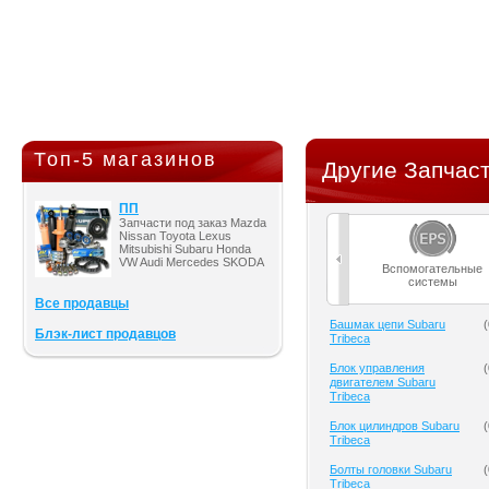
Топ-5 магазинов
Другие Запчаст
ПП
Запчасти под заказ Mazda
Nissan Toyota Lexus
Mitsubishi Subaru Honda
VW Audi Mercedes SKODA
Вспомогательные
системы
Все продавцы
Башмак цепи Subaru
(
Блэк-лист продавцов
Tribeca
Блок управления
(
двигателем Subaru
Tribeca
Блок цилиндров Subaru
(
Tribeca
Болты головки Subaru
(
Tribeca