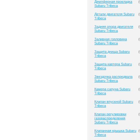
Демпферная прокладка
(
Subaru Tribeca
Детали двигателя Subaru
(
Tribeca
Задняя опора двигателя
(
Subaru Tribeca
Заливная горловина
(
Subaru Tribeca
Защита днища Subaru
(
Tribeca
Защита картера Subaru
(
Tribeca
Звездочка распредвала
(
Subaru Tribeca
Камера сапуна Subaru
(
Tribeca
Клапан впускной Subaru
(
Tribeca
Клапан регулировки
(
газораспределения
Subaru Tribeca
Клапанная крышка Subaru
(
Tribeca