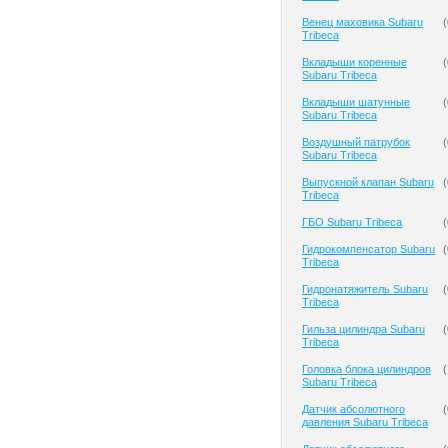
Венец маховика Subaru
(
Tribeca
Вкладыши коренные
(
Subaru Tribeca
Вкладыши шатунные
(
Subaru Tribeca
Воздушный патрубок
(
Subaru Tribeca
Выпускной клапан Subaru
(
Tribeca
ГБО Subaru Tribeca
(
Гидрокомпенсатор Subaru
(
Tribeca
Гидронатяжитель Subaru
(
Tribeca
Гильза цилиндра Subaru
(
Tribeca
Головка блока цилиндров
(
Subaru Tribeca
Датчик абсолютного
(
давления Subaru Tribeca