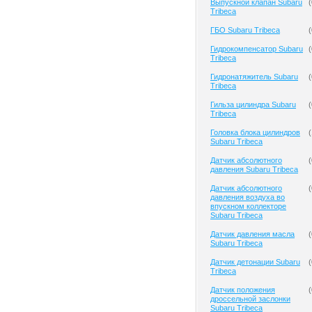
Выпускной клапан Subaru
(
Tribeca
ГБО Subaru Tribeca
(
Гидрокомпенсатор Subaru
(
Tribeca
Гидронатяжитель Subaru
(
Tribeca
Гильза цилиндра Subaru
(
Tribeca
Головка блока цилиндров
(
Subaru Tribeca
Датчик абсолютного
(
давления Subaru Tribeca
Датчик абсолютного
(
давления воздуха во
впускном коллекторе
Subaru Tribeca
Датчик давления масла
(
Subaru Tribeca
Датчик детонации Subaru
(
Tribeca
Датчик положения
(
дроссельной заслонки
Subaru Tribeca