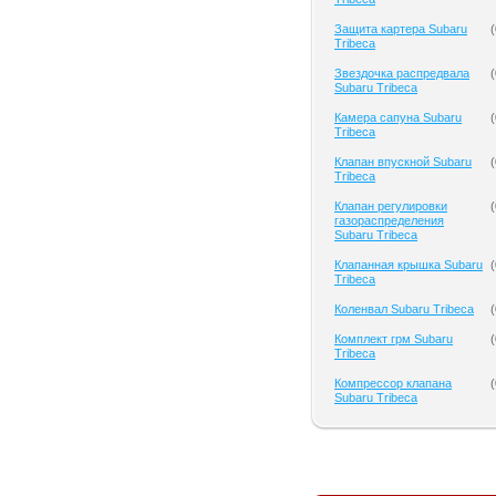
Защита картера Subaru
(
Tribeca
Звездочка распредвала
(
Subaru Tribeca
Камера сапуна Subaru
(
Tribeca
Клапан впускной Subaru
(
Tribeca
Клапан регулировки
(
газораспределения
Subaru Tribeca
Клапанная крышка Subaru
(
Tribeca
Коленвал Subaru Tribeca
(
Комплект грм Subaru
(
Tribeca
Компрессор клапана
(
Subaru Tribeca