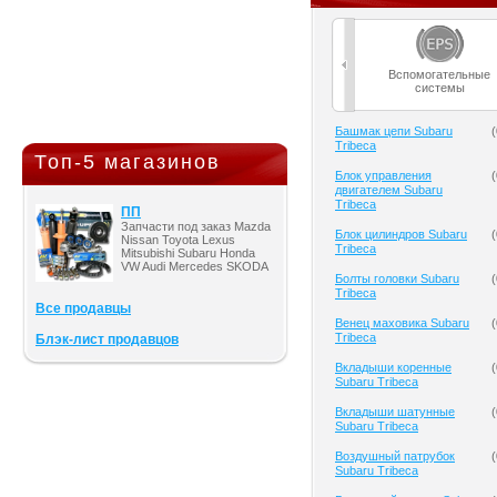
Вспомогательные
системы
Башмак цепи Subaru
(
Tribeca
Топ-5 магазинов
Блок управления
(
двигателем Subaru
Tribeca
ПП
Запчасти под заказ Mazda
Блок цилиндров Subaru
(
Nissan Toyota Lexus
Tribeca
Mitsubishi Subaru Honda
VW Audi Mercedes SKODA
Болты головки Subaru
(
Tribeca
Все продавцы
Венец маховика Subaru
(
Tribeca
Блэк-лист продавцов
Вкладыши коренные
(
Subaru Tribeca
Вкладыши шатунные
(
Subaru Tribeca
Воздушный патрубок
(
Subaru Tribeca