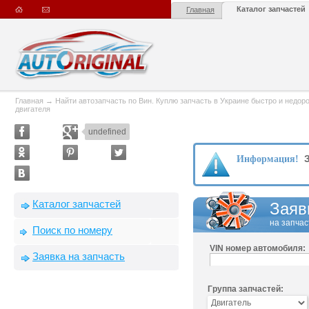
Каталог запчастей
Главная
Главная
→
Найти автозапчасть по Вин. Куплю запчасть в Украине быстро и недорого
двигателя
undefined
З
Информация!
Каталог запчастей
Заяв
на запчас
Поиск по номеру
VIN номер автомобиля:
Заявка на запчасть
Группа запчастей: