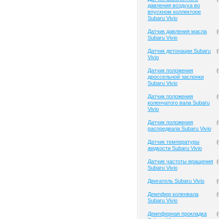
давления воздуха во
впускном коллекторе
Subaru Vivio
Датчик давления масла
(
Subaru Vivio
Датчик детонации Subaru
(
Vivio
Датчик положения
(
дроссельной заслонки
Subaru Vivio
Датчик положения
(
коленчатого вала Subaru
Vivio
Датчик положения
(
распредвала Subaru Vivio
Датчик температуры
(
жидкости Subaru Vivio
Датчик частоты вращения
(
Subaru Vivio
Двигатель Subaru Vivio
(
Демпфер коленвала
(
Subaru Vivio
Демпферная прокладка
(