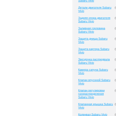
Subaru Vivio
Детали двигателя Subaru
(
Vivio
Задняя опора двигателя
(
Subaru Vivio
Заливная горловина
(
Subaru Vivio
Защита днища Subaru
(
Vivio
Защита картера Subaru
(
Vivio
Звездочка распредвала
(
Subaru Vivio
Камера сапуна Subaru
(
Vivio
Клапан впускной Subaru
(
Vivio
Клапан регулировки
(
газораспределения
Subaru Vivio
Клапанная крышка Subaru
(
Vivio
Коленвал Subaru Vivio
(