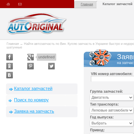
Каталог запчастей
Главная
Главная
→
Найти автозапчасть по Вин. Куплю запчасть в Украине быстро и недорого
шатунные
Заяв
undefined
на запчас
VIN номер автомобиля:
Каталог запчастей
Группа запчастей:
Поиск по номеру
Тип транспорта:
Заявка на запчасть
Год выпуска:
Привод: