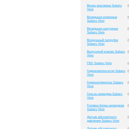
Венец маховика Subaru
(
Vivio
Вкладыши коренные
(
Subaru Vivio
Вкладыши шатунные
(
Subaru Vivio
Воздушный патрубок
(
Subaru Vivio
Выпускной клапан Subaru
(
Vivio
ГБО Subaru Vivio
(
Гидрокомпенсатор Subaru
(
Vivio
Гидронатяжитель Subaru
(
Vivio
Гильза цилиндра Subaru
(
Vivio
Головка блока цилиндров
(
Subaru Vivio
Датчик абсолютного
(
давления Subaru Vivio
Датчик абсолютного
(