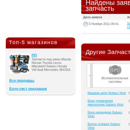
Найдены заяв
запчасть
Дата заявки
А
S
3 Ноября 2011 09:41
г.
Топ-5 магазинов
Другие Запчаст
ПП
Запчасти под заказ Mazda
Nissan Toyota Lexus
Mitsubishi Subaru Honda
VW Audi Mercedes SKODA
Вспомогательные
Все продавцы
системы
Блэк-лист продавцов
Башмак цепи Subaru Vivio
(
Блок управления
(
двигателем Subaru Vivio
Блок цилиндров Subaru
(
Vivio
Болты головки Subaru
(
Vivio