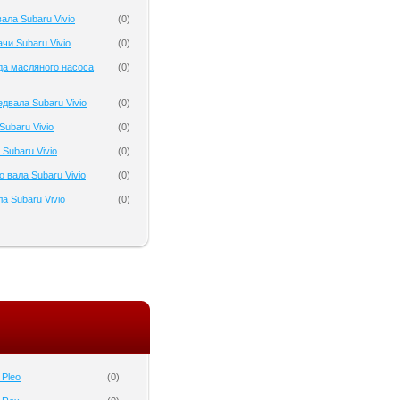
ала Subaru Vivio
(
0
)
чи Subaru Vivio
(
0
)
да масляного насоса
(
0
)
двала Subaru Vivio
(
0
)
ubaru Vivio
(
0
)
Subaru Vivio
(
0
)
 вала Subaru Vivio
(
0
)
а Subaru Vivio
(
0
)
 Pleo
(
0
)