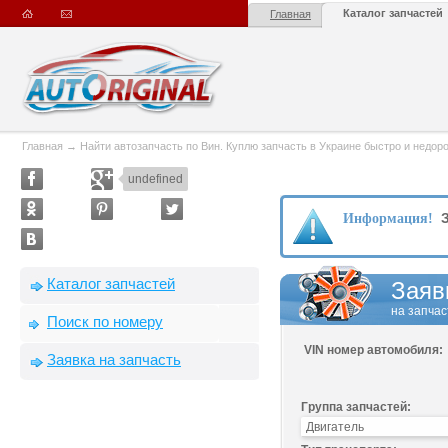
Каталог запчастей
Главная
Главная
→
Найти автозапчасть по Вин. Куплю запчасть в Украине быстро и недорого
undefined
З
Информация!
Каталог запчастей
Заяв
на запчас
Поиск по номеру
VIN номер автомобиля:
Заявка на запчасть
Группа запчастей: