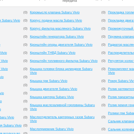
передача
(
0
)
Коромысло клапана Subaru Vivio
(
0
)
Прокладка топлив
 Subaru Vivio
(
0
)
Корпус подачи масла Subaru Vivio
(
0
)
Прокладки двигат
(
0
)
Корпус фильтра масляного Subaru Vivio
(
0
)
Промежуточный р
(
0
)
Кронштейн генератора Subaru Vivio
(
0
)
Пружина клапана
o
(
0
)
Кронштейн опоры двигателя Subaru Vivio
(
0
)
Радиатор маслян
Vivio
(
0
)
Кронштейн ТНВД Subaru Vivio
(
0
)
Распределительн
Vivio
(
0
)
Кронштейн топливного фильтра Subaru Vivio
(
0
)
Регулятор холост
Vivio
(
0
)
Крышка головки блока цилиндров Subaru
(
0
)
Ремкомплект мас
Vivio
Vivio
vio
(
0
)
Крышка грм Subaru Vivio
(
0
)
Рокер Subaru Viv
(
0
)
Крышка двигателя Subaru Vivio
(
0
)
Ролик натяжителя
vio
(
0
)
Крышка картера Subaru Vivio
(
0
)
Ролик паразитный
io
(
0
)
Крышка маслозаливной горловины Subaru
(
0
)
Ролик ремня гене
Vivio
o
(
0
)
Ролики грм Subar
Маслоотделитель картерных газов Subaru
(
0
)
aru Vivio
(
0
)
Vivio
Сальник клапана 
я Subaru Vivio
(
0
)
Маслоприемник Subaru Vivio
(
0
)
Сальник коленвал
я воздуха во
(
0
)