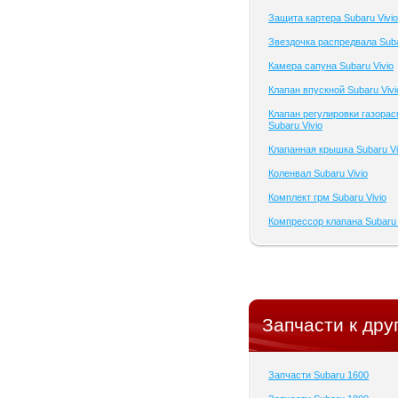
Защита картера Subaru Vivio
Звездочка распредвала Suba
Камера сапуна Subaru Vivio
Клапан впускной Subaru Vivi
Клапан регулировки газора
Subaru Vivio
Клапанная крышка Subaru Vi
Коленвал Subaru Vivio
Комплект грм Subaru Vivio
Компрессор клапана Subaru 
Запчасти к дру
Запчасти Subaru 1600