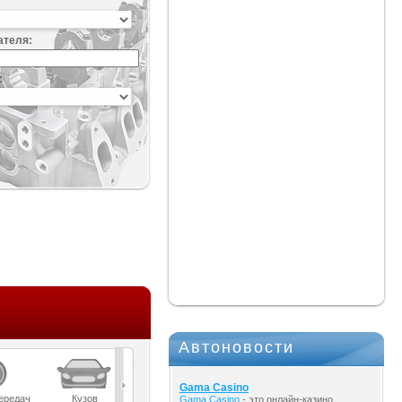
ателя:
:
Автоновости
Gama Casino
ередач
Кузов
Масла
Мост
Подвеска
Gama Casino
- это онлайн-казино,