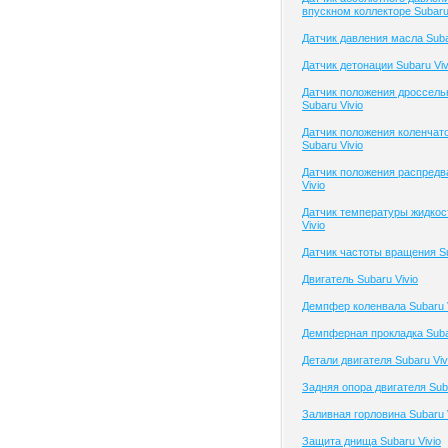
впускном коллекторе Subaru 
Датчик давления масла Suba
Датчик детонации Subaru Viv
Датчик положения дроссель
Subaru Vivio
Датчик положения коленчато
Subaru Vivio
Датчик положения распредв
Vivio
Датчик температуры жидкос
Vivio
Датчик частоты вращения Su
Двигатель Subaru Vivio
Демпфер коленвала Subaru V
Демпферная прокладка Subar
Детали двигателя Subaru Viv
Задняя опора двигателя Suba
Заливная горловина Subaru 
Защита днища Subaru Vivio