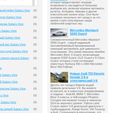
которое предоставляет игрокам
возможность насладиться большим
выбором игр, включая игровые автоматы,
ной рейки Subaru Vivio
(
0
)
рулетку, блэкджек, баккара и другие
классические казино-игры. Оно было
еля Subaru Vivio
(
0
)
основано несколько лет назад и за это
время стало популярным среди
любителей азартных игр.
олик Subaru Vivio
(
0
)
Mercedes-Maybach
 Subaru Vivio
(
0
)
S600 Guard
ый Subaru Vivio
(
0
)
Свежеиспеченный Mercedes-Maybach
S600 Guard - самый надежный
ый вал Subaru Vivio
(
0
)
противобомбовый бронированный
немецкий автомобиль для цивильного
ого хода Subaru Vivio
(
0
)
пользования. Это новая вершина линейки
Mercedes-Benz S Guard, включающая
модели G500 Guard, GLE Guard и S-Class
ляного насоса Subaru
(
0
)
Guard, которые стали потомками
известных Nurburg 460 и 1960 Mercedes-
Benz 600 Pullman.
io
(
0
)
Новые Audi TDI Diesels
 Subaru Vivio
(
0
)
Include V-8 и
электрический V-6
 Subaru Vivio
(
0
)
Десять лет назад в Европе модой
правили дизельные V-8. Вы можете
ратора Subaru Vivio
(
0
)
встретить их в известных внедорожниках
и седанах - Audi A8, BMW 7, Mercedes-
u Vivio
(
0
)
Benz S-класса, и Volkswagen Phaeton.
Сегодня они выжили только в немногих
Subaru Vivio
(
0
)
SUV-ах верхнего уровня: Тойота Land
Cruiser имеет V-8 дизельный двигатель с
а задний Subaru Vivio
(
0
)
турбонаддувом, Range Rover, VW Touareg
и Audi. Складывается впечатление, что