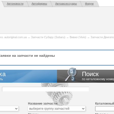
Автоновости
Автофирмы
Автоаксессуары
Форум
. autoriginal.com.ua
→
Запчасти Субару (Subaru)
→
Вивио (Vivio)
→
Запчасти Двигате
аявки на запчасти не найдены
ка
Поиск
ть
по каталожному номе
Название запчасти:
Каталожный