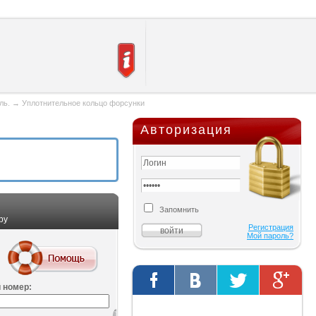
ль.
→
Уплотнительное кольцо форсунки
Авторизация
Запомнить
ру
Регистрация
Мой пароль?
 номер:
Твиты от @AutOriginalShop