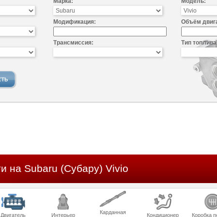
Марка:
Модель:
Модификация:
Объём двиг
Трансмиссия:
Тип топлива
и на Subaru (Субару) Vivio
Карданная
Двигатель
Интерьер
Кондиционер
Коробка п