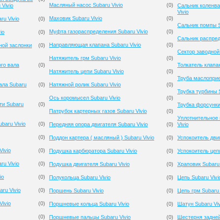
Масляный насос Subaru Vivio
(
0
)
Vivio
Сальник коленва
Vivio
Маховик Subaru Vivio
(
0
)
ru Vivio
(
0
)
Сальник помпы S
Муфта газораспределения Subaru Vivio
(
0
)
io
(
0
)
Сальник распред
Направляющая клапана Subaru Vivio
(
0
)
ной заслонки
(
0
)
Сектор заводной 
Натяжитель грм Subaru Vivio
(
0
)
го вала
(
0
)
Толкатель клапан
Натяжитель цепи Subaru Vivio
(
0
)
Труба маслоприе
ала Subaru
(
0
)
Натяжной ролик Subaru Vivio
(
0
)
Трубка турбины S
Ось коромысел Subaru Vivio
(
0
)
ти Subaru
(
0
)
Трубка форсунки 
Патрубок картерных газов Subaru Vivio
(
0
)
Уплотнительное 
baru Vivio
(
0
)
Передняя опора двигателя Subaru Vivio
(
0
)
Vivio
(
0
)
Поддон картера ( масляный ) Subaru Vivio
(
0
)
Успокоитель двиг
ivio
(
0
)
Подушка карбюратора Subaru Vivio
(
0
)
Успокоитель цепи
u Vivio
(
0
)
Подушка двигателя Subaru Vivio
(
0
)
Храповик Subaru 
io
(
0
)
Полукольца Subaru Vivio
(
0
)
Цепь Subaru Vivi
ru Vivio
(
0
)
Поршень Subaru Vivio
(
0
)
Цепь грм Subaru 
Vivio
(
0
)
Поршневые кольца Subaru Vivio
(
0
)
Шатун Subaru Viv
(
0
)
Поршневые пальцы Subaru Vivio
(
0
)
Шестерня задней