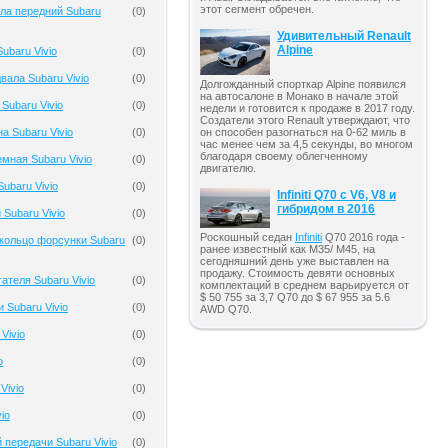
этот сегмент обречен.
ла передний Subaru
(
0
)
Удивительный Renault
Alpine
ubaru Vivio
(
0
)
вала Subaru Vivio
(
0
)
Долгожданный спорткар Alpine появился
на автосалоне в Монако в начале этой
Subaru Vivio
(
0
)
недели и готовится к продаже в 2017 году.
Создатели этого Renault утверждают, что
а Subaru Vivio
(
0
)
он способен разогнаться на 0-62 миль в
час менее чем за 4,5 секунды, во многом
благодаря своему облегченному
мная Subaru Vivio
(
0
)
двигателю.
ubaru Vivio
(
0
)
Infiniti Q70 с V6, V8 и
гибридом в 2016
Subaru Vivio
(
0
)
Роскошный седан
Infiniti
Q70 2016 года -
кольцо форсунки Subaru
(
0
)
ранее известный как M35/ M45, на
сегодняшний день уже выставлен на
продажу. Стоимость девяти основных
ателя Subaru Vivio
(
0
)
комплектаций в среднем варьируется от
$ 50 755 за 3,7 Q70 до $ 67 955 за 5.6
 Subaru Vivio
(
0
)
AWD Q70.
Vivio
(
0
)
o
(
0
)
Vivio
(
0
)
io
(
0
)
 передачи Subaru Vivio
(
0
)