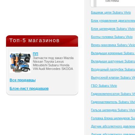
системы
Башмак цепи Subaru Vivio
Блок управления двигателем
Блок цилиндров Subaru Vivio
Болты головки Subaru Vivio
Топ-5 магазинов
Венец маховика Subaru Vivi
Вкладыши коренные Subaru 
ПП
Запчасти под заказ Mazda
Вкладыши шатунные Subaru 
Nissan Toyota Lexus
Mitsubishi Subaru Honda
VW Audi Mercedes SKODA
Воздушный патрубок Subaru 
Выпускной клапан Subaru Vi
Все продавцы
ГБО Subaru Vivio
Блэк-лист продавцов
Гидрокомпенсатор Subaru Vi
Гидронатяжитель Subaru Viv
Гильза цилиндра Subaru Vivi
Головка блока цилиндров Sub
Датчик абсолютного давлени
Датчик абсолютного давлени