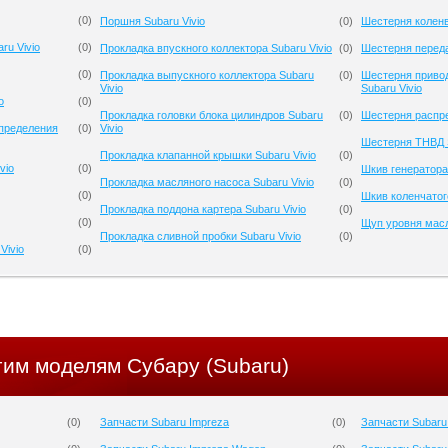
(
0
)
Поршня Subaru Vivio
(
0
)
Шестерня коленв
ru Vivio
(
0
)
Прокладка впускного коллектора Subaru Vivio
(
0
)
Шестерня переда
(
0
)
Прокладка выпускного коллектора Subaru
(
0
)
Шестерня приво
Vivio
Subaru Vivio
o
(
0
)
Прокладка головки блока цилиндров Subaru
(
0
)
Шестерня распре
спределения
(
0
)
Vivio
Шестерня ТНВД S
Прокладка клапанной крышки Subaru Vivio
(
0
)
vio
(
0
)
Шкив генератора 
Прокладка масляного насоса Subaru Vivio
(
0
)
(
0
)
Шкив коленчатого
Прокладка поддона картера Subaru Vivio
(
0
)
(
0
)
Щуп уровня масл
Прокладка сливной пробки Subaru Vivio
(
0
)
Vivio
(
0
)
гим моделям Субару (Subaru)
(
0
)
Запчасти Subaru Impreza
(
0
)
Запчасти Subaru