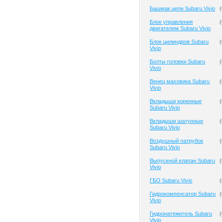
Башмак цепи Subaru Vivio
(
Блок управления
(
двигателем Subaru Vivio
Блок цилиндров Subaru
(
Vivio
Болты головки Subaru
(
Vivio
Венец маховика Subaru
(
Vivio
Вкладыши коренные
(
Subaru Vivio
Вкладыши шатунные
(
Subaru Vivio
Воздушный патрубок
(
Subaru Vivio
Выпускной клапан Subaru
(
Vivio
ГБО Subaru Vivio
(
Гидрокомпенсатор Subaru
(
Vivio
Гидронатяжитель Subaru
(
Vivio