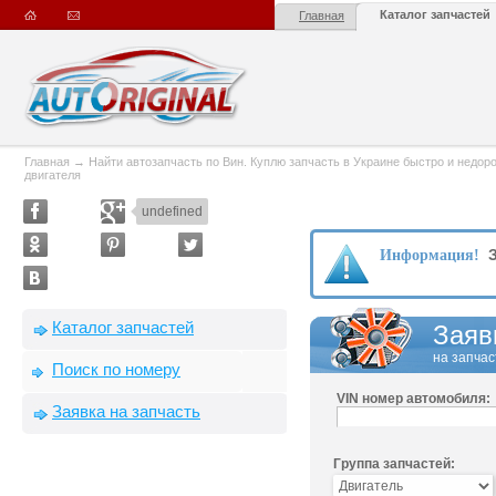
Каталог запчастей
Главная
Главная
→
Найти автозапчасть по Вин. Куплю запчасть в Украине быстро и недорого
двигателя
undefined
З
Информация!
Каталог запчастей
Заяв
на запчас
Поиск по номеру
VIN номер автомобиля:
Заявка на запчасть
Группа запчастей: