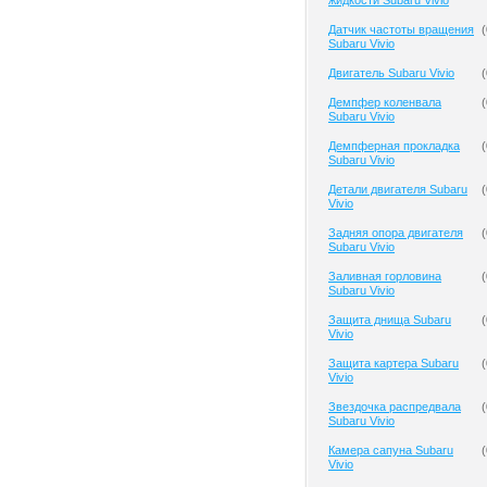
жидкости Subaru Vivio
Датчик частоты вращения
(
Subaru Vivio
Двигатель Subaru Vivio
(
Демпфер коленвала
(
Subaru Vivio
Демпферная прокладка
(
Subaru Vivio
Детали двигателя Subaru
(
Vivio
Задняя опора двигателя
(
Subaru Vivio
Заливная горловина
(
Subaru Vivio
Защита днища Subaru
(
Vivio
Защита картера Subaru
(
Vivio
Звездочка распредвала
(
Subaru Vivio
Камера сапуна Subaru
(
Vivio