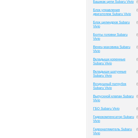
Башмак цепи Subaru Vivio
(
Блок управления
(
двигателем Subaru Vivio
Блок цилиндров Subaru
(
Vivio
Болты головки Subaru
(
Vivio
Венец маховика Subaru
(
Vivio
Вкладыши коренные
(
Subaru Vivio
Вкладыши шатунные
(
Subaru Vivio
Воздушный патрубок
(
Subaru Vivio
Выпускной клапан Subaru
(
Vivio
ГБО Subaru Vivio
(
Гидрокомпенсатор Subaru
(
Vivio
Гидронатяжитель Subaru
(
Vivio