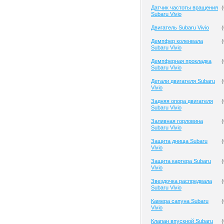
Датчик частоты вращения
(
Subaru Vivio
Двигатель Subaru Vivio
(
Демпфер коленвала
(
Subaru Vivio
Демпферная прокладка
(
Subaru Vivio
Детали двигателя Subaru
(
Vivio
Задняя опора двигателя
(
Subaru Vivio
Заливная горловина
(
Subaru Vivio
Защита днища Subaru
(
Vivio
Защита картера Subaru
(
Vivio
Звездочка распредвала
(
Subaru Vivio
Камера сапуна Subaru
(
Vivio
Клапан впускной Subaru
(