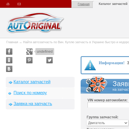
Каталог запчастей
Главная
Главная
→
Найти автозапчасть по Вин. Куплю запчасть в Украине быстро и недорого
undefined
З
Информация!
Каталог запчастей
Заяв
на запчас
Поиск по номеру
VIN номер автомобиля:
Заявка на запчасть
Группа запчастей: