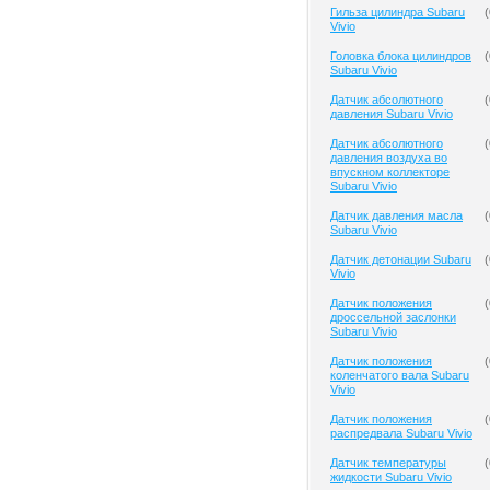
Гильза цилиндра Subaru
(
Vivio
Головка блока цилиндров
(
Subaru Vivio
Датчик абсолютного
(
давления Subaru Vivio
Датчик абсолютного
(
давления воздуха во
впускном коллекторе
Subaru Vivio
Датчик давления масла
(
Subaru Vivio
Датчик детонации Subaru
(
Vivio
Датчик положения
(
дроссельной заслонки
Subaru Vivio
Датчик положения
(
коленчатого вала Subaru
Vivio
Датчик положения
(
распредвала Subaru Vivio
Датчик температуры
(
жидкости Subaru Vivio