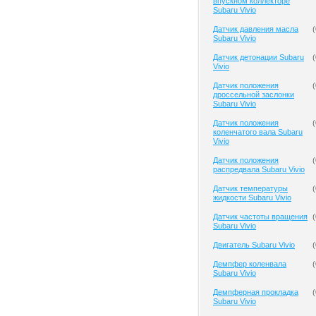
впускном коллекторе
Subaru Vivio
Датчик давления масла
(
Subaru Vivio
Датчик детонации Subaru
(
Vivio
Датчик положения
(
дроссельной заслонки
Subaru Vivio
Датчик положения
(
коленчатого вала Subaru
Vivio
Датчик положения
(
распредвала Subaru Vivio
Датчик температуры
(
жидкости Subaru Vivio
Датчик частоты вращения
(
Subaru Vivio
Двигатель Subaru Vivio
(
Демпфер коленвала
(
Subaru Vivio
Демпферная прокладка
(
Subaru Vivio