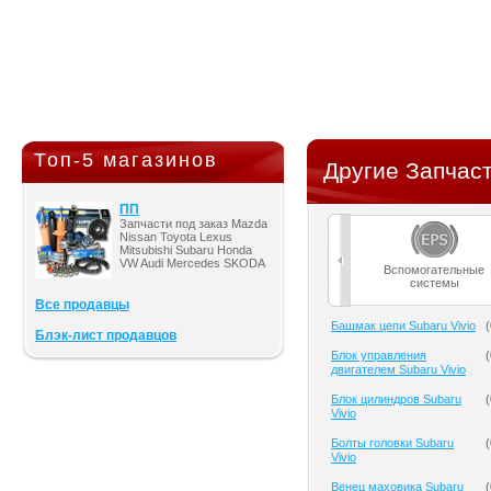
Топ-5 магазинов
Другие Запчаст
ПП
Запчасти под заказ Mazda
Nissan Toyota Lexus
Mitsubishi Subaru Honda
VW Audi Mercedes SKODA
Вспомогательные
системы
Все продавцы
Башмак цепи Subaru Vivio
(
Блэк-лист продавцов
Блок управления
(
двигателем Subaru Vivio
Блок цилиндров Subaru
(
Vivio
Болты головки Subaru
(
Vivio
Венец маховика Subaru
(