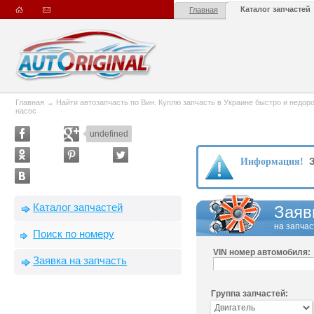
Каталог запчастей
Главная
Главная
→
Найти автозапчасть по Вин. Куплю запчасть в Украине быстро и недорого
насос
undefined
З
Информация!
Каталог запчастей
Заяв
на запчас
Поиск по номеру
VIN номер автомобиля:
Заявка на запчасть
Группа запчастей: