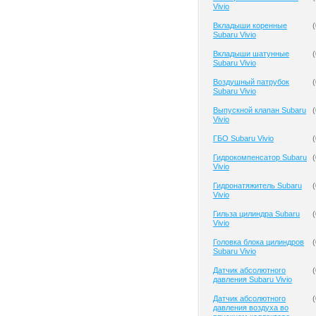
Vivio
Вкладыши коренные
(
Subaru Vivio
Вкладыши шатунные
(
Subaru Vivio
Воздушный патрубок
(
Subaru Vivio
Выпускной клапан Subaru
(
Vivio
ГБО Subaru Vivio
(
Гидрокомпенсатор Subaru
(
Vivio
Гидронатяжитель Subaru
(
Vivio
Гильза цилиндра Subaru
(
Vivio
Головка блока цилиндров
(
Subaru Vivio
Датчик абсолютного
(
давления Subaru Vivio
Датчик абсолютного
(
давления воздуха во