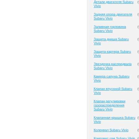
Детали двигателя Subaru
(
Vivio
Задняя опора двигателя
(
Subaru Vivio
Заливная горловина
(
Subaru Vivio
Защита днища Subaru
(
Vivio
Защита картера Subaru
(
Vivio
Звездочка распредвала
(
Subaru Vivio
Камера сапуна Subaru
(
Vivio
Клапан впускной Subaru
(
Vivio
Клапан регулировки
(
газораспределения
Subaru Vivio
Клапанная крышка Subaru
(
Vivio
Коленвал Subaru Vivio
(
Комплект грм Subaru Vivio
(