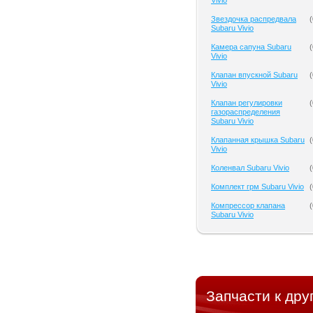
Vivio
Звездочка распредвала
(
Subaru Vivio
Камера сапуна Subaru
(
Vivio
Клапан впускной Subaru
(
Vivio
Клапан регулировки
(
газораспределения
Subaru Vivio
Клапанная крышка Subaru
(
Vivio
Коленвал Subaru Vivio
(
Комплект грм Subaru Vivio
(
Компрессор клапана
(
Subaru Vivio
Запчасти к дру