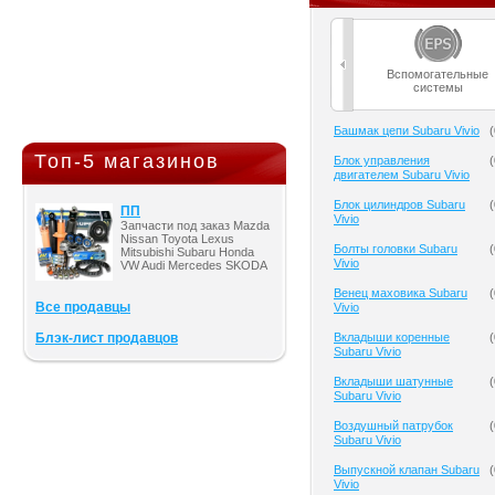
Вспомогательные
системы
Башмак цепи Subaru Vivio
(
Топ-5 магазинов
Блок управления
(
двигателем Subaru Vivio
Блок цилиндров Subaru
(
ПП
Vivio
Запчасти под заказ Mazda
Nissan Toyota Lexus
Болты головки Subaru
(
Mitsubishi Subaru Honda
Vivio
VW Audi Mercedes SKODA
Венец маховика Subaru
(
Все продавцы
Vivio
Блэк-лист продавцов
Вкладыши коренные
(
Subaru Vivio
Вкладыши шатунные
(
Subaru Vivio
Воздушный патрубок
(
Subaru Vivio
Выпускной клапан Subaru
(
Vivio