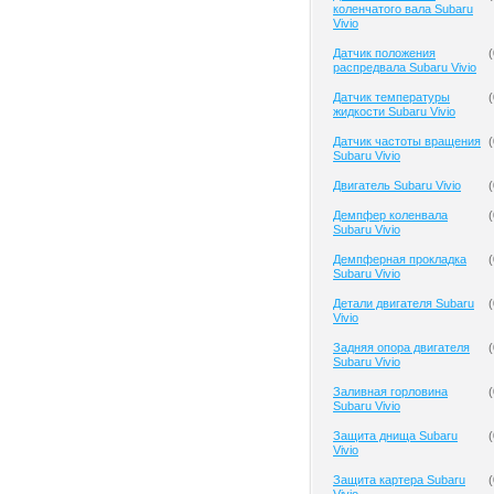
коленчатого вала Subaru
Vivio
Датчик положения
(
распредвала Subaru Vivio
Датчик температуры
(
жидкости Subaru Vivio
Датчик частоты вращения
(
Subaru Vivio
Двигатель Subaru Vivio
(
Демпфер коленвала
(
Subaru Vivio
Демпферная прокладка
(
Subaru Vivio
Детали двигателя Subaru
(
Vivio
Задняя опора двигателя
(
Subaru Vivio
Заливная горловина
(
Subaru Vivio
Защита днища Subaru
(
Vivio
Защита картера Subaru
(