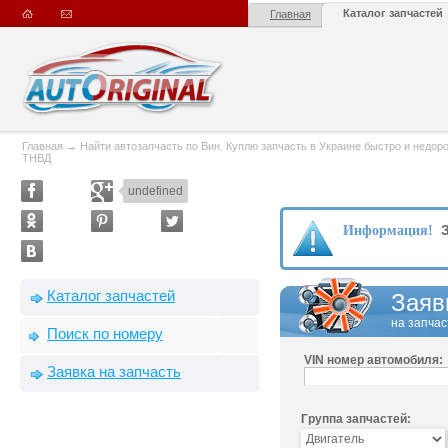
Каталог запчастей
Главная
Главная
→
Найти автозапчасть по Вин. Куплю запчасть в Украине быстро и недорого
ТНВД
undefined
З
Информация!
Каталог запчастей
Заяв
на запчас
Поиск по номеру
VIN номер автомобиля:
Заявка на запчасть
Группа запчастей: