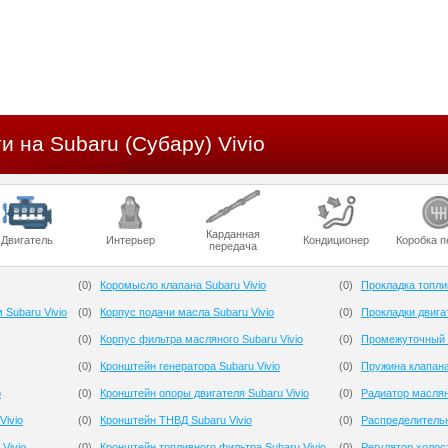
и на Subaru (Субару) Vivio
Карданная
Двигатель
Интерьер
Кондиционер
Коробка п
передача
(
0
)
Коромысло клапана Subaru Vivio
(
0
)
Прокладка топлив
 Subaru Vivio
(
0
)
Корпус подачи масла Subaru Vivio
(
0
)
Прокладки двигат
(
0
)
Корпус фильтра масляного Subaru Vivio
(
0
)
Промежуточный р
(
0
)
Кронштейн генератора Subaru Vivio
(
0
)
Пружина клапана
o
(
0
)
Кронштейн опоры двигателя Subaru Vivio
(
0
)
Радиатор маслян
Vivio
(
0
)
Кронштейн ТНВД Subaru Vivio
(
0
)
Распределительн
Vivio
(
0
)
Кронштейн топливного фильтра Subaru Vivio
(
0
)
Регулятор холост