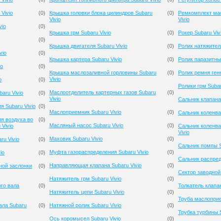
Vivio
(
0
)
Крышка головки блока цилиндров Subaru
(
0
)
Ремкомплект мас
Vivio
Vivio
vio
(
0
)
Крышка грм Subaru Vivio
(
0
)
Рокер Subaru Viv
(
0
)
Крышка двигателя Subaru Vivio
(
0
)
Ролик натяжителя
vio
(
0
)
Крышка картера Subaru Vivio
(
0
)
Ролик паразитный
io
(
0
)
Крышка маслозаливной горловины Subaru
(
0
)
Ролик ремня гене
Vivio
o
(
0
)
Ролики грм Subar
Маслоотделитель картерных газов Subaru
(
0
)
aru Vivio
(
0
)
Vivio
Сальник клапана 
я Subaru Vivio
(
0
)
Маслоприемник Subaru Vivio
(
0
)
Сальник коленвал
я воздуха во
(
0
)
Масляный насос Subaru Vivio
(
0
)
Vivio
Сальник коленва
Vivio
Маховик Subaru Vivio
(
0
)
ru Vivio
(
0
)
Сальник помпы S
Муфта газораспределения Subaru Vivio
(
0
)
io
(
0
)
Сальник распред
Направляющая клапана Subaru Vivio
(
0
)
ной заслонки
(
0
)
Сектор заводной 
Натяжитель грм Subaru Vivio
(
0
)
го вала
(
0
)
Толкатель клапан
Натяжитель цепи Subaru Vivio
(
0
)
Труба маслоприе
ала Subaru
(
0
)
Натяжной ролик Subaru Vivio
(
0
)
Трубка турбины S
Ось коромысел Subaru Vivio
(
0
)