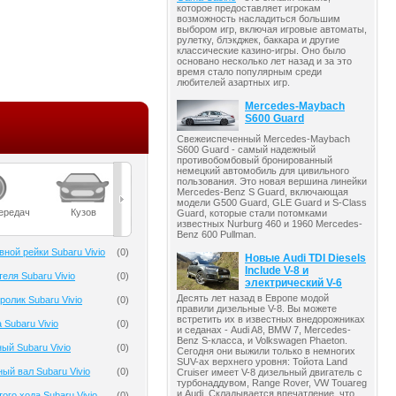
которое предоставляет игрокам
возможность насладиться большим
выбором игр, включая игровые автоматы,
рулетку, блэкджек, баккара и другие
классические казино-игры. Оно было
основано несколько лет назад и за это
время стало популярным среди
любителей азартных игр.
Mercedes-Maybach
S600 Guard
Свежеиспеченный Mercedes-Maybach
S600 Guard - самый надежный
противобомбовый бронированный
немецкий автомобиль для цивильного
пользования. Это новая вершина линейки
Mercedes-Benz S Guard, включающая
модели G500 Guard, GLE Guard и S-Class
ередач
Кузов
Масла
Мост
Подвеска
Guard, которые стали потомками
известных Nurburg 460 и 1960 Mercedes-
Benz 600 Pullman.
ной рейки Subaru Vivio
(
0
)
Новые Audi TDI Diesels
Include V-8 и
еля Subaru Vivio
(
0
)
электрический V-6
Десять лет назад в Европе модой
олик Subaru Vivio
(
0
)
правили дизельные V-8. Вы можете
встретить их в известных внедорожниках
 Subaru Vivio
(
0
)
и седанах - Audi A8, BMW 7, Mercedes-
Benz S-класса, и Volkswagen Phaeton.
ый Subaru Vivio
(
0
)
Сегодня они выжили только в немногих
SUV-ах верхнего уровня: Тойота Land
ый вал Subaru Vivio
(
0
)
Cruiser имеет V-8 дизельный двигатель с
турбонаддувом, Range Rover, VW Touareg
и Audi. Складывается впечатление, что
ого хода Subaru Vivio
(
0
)