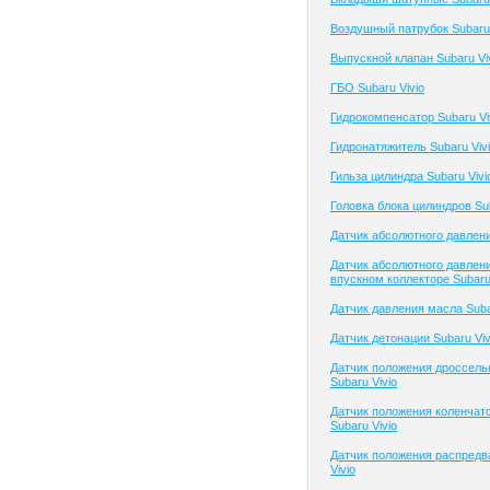
Воздушный патрубок Subaru 
Выпускной клапан Subaru Vi
ГБО Subaru Vivio
Гидрокомпенсатор Subaru Vi
Гидронатяжитель Subaru Viv
Гильза цилиндра Subaru Vivi
Головка блока цилиндров Sub
Датчик абсолютного давлени
Датчик абсолютного давлени
впускном коллекторе Subaru 
Датчик давления масла Suba
Датчик детонации Subaru Viv
Датчик положения дроссель
Subaru Vivio
Датчик положения коленчато
Subaru Vivio
Датчик положения распредв
Vivio