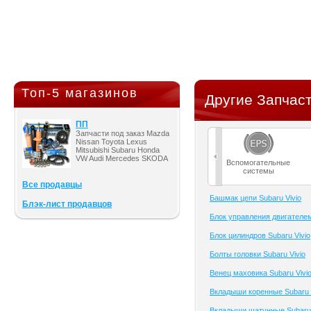
Топ-5 магазинов
Другие Запчаст
ПП
Запчасти под заказ Mazda
Nissan Toyota Lexus
Mitsubishi Subaru Honda
VW Audi Mercedes SKODA
Вспомогательные
системы
Все продавцы
Башмак цепи Subaru Vivio
Блэк-лист продавцов
Блок управления двигателем
Блок цилиндров Subaru Vivio
Болты головки Subaru Vivio
Венец маховика Subaru Vivi
Вкладыши коренные Subaru 
Вкладыши шатунные Subaru 