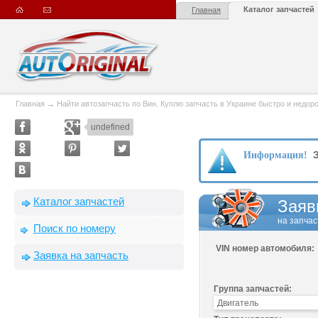
Каталог запчастей
Главная
Главная
→
Найти автозапчасть по Вин. Куплю запчасть в Украине быстро и недорого
undefined
З
Информация!
Каталог запчастей
Заяв
на запчас
Поиск по номеру
VIN номер автомобиля:
Заявка на запчасть
Группа запчастей: