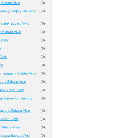
Subaru Vivio
(
0
)
кольцо форсунки Subaru
(
0
)
ателя Subaru Vivio
(
0
)
 Subaru Vivio
(
0
)
Vivio
(
0
)
o
(
0
)
Vivio
(
0
)
io
(
0
)
 передачи Subaru Vivio
(
0
)
ала Subaru Vivio
(
0
)
чи Subaru Vivio
(
0
)
да масляного насоса
(
0
)
двала Subaru Vivio
(
0
)
ubaru Vivio
(
0
)
Subaru Vivio
(
0
)
 вала Subaru Vivio
(
0
)