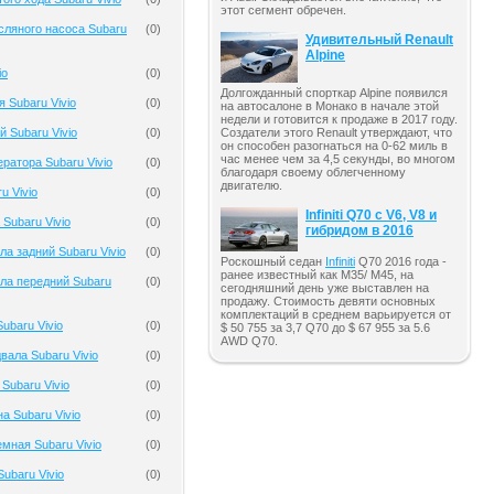
этот сегмент обречен.
ляного насоса Subaru
(
0
)
Удивительный Renault
Alpine
io
(
0
)
Долгожданный спорткар Alpine появился
 Subaru Vivio
(
0
)
на автосалоне в Монако в начале этой
недели и готовится к продаже в 2017 году.
 Subaru Vivio
(
0
)
Создатели этого Renault утверждают, что
он способен разогнаться на 0-62 миль в
час менее чем за 4,5 секунды, во многом
ратора Subaru Vivio
(
0
)
благодаря своему облегченному
двигателю.
u Vivio
(
0
)
Infiniti Q70 с V6, V8 и
Subaru Vivio
(
0
)
гибридом в 2016
а задний Subaru Vivio
(
0
)
Роскошный седан
Infiniti
Q70 2016 года -
ранее известный как M35/ M45, на
ла передний Subaru
(
0
)
сегодняшний день уже выставлен на
продажу. Стоимость девяти основных
комплектаций в среднем варьируется от
ubaru Vivio
(
0
)
$ 50 755 за 3,7 Q70 до $ 67 955 за 5.6
AWD Q70.
вала Subaru Vivio
(
0
)
Subaru Vivio
(
0
)
а Subaru Vivio
(
0
)
мная Subaru Vivio
(
0
)
ubaru Vivio
(
0
)