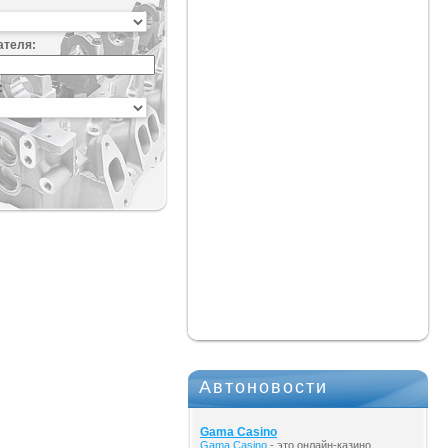
ателя:
:
Автоновости
Gama Casino
Gama Casino
- это онлайн-казино,