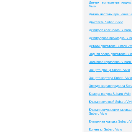
Датчик температуры жидкос
Vivio
Датчик частоты вращения Su
Двигатель Subaru Vivio
Демпфер коленвала Subaru V
Демпферная прокладка Subar
Детали двигателя Subaru Viv
Задняя опора двигателя Suba
Заливная горловина Subaru 
Защита днища Subaru Vivio
Защита картера Subaru Vivio
Звездочка распредвала Suba
Камера сапуна Subaru Vivio
Клапан впускной Subaru Vivi
Клапан регулировки газора
Subaru Vivio
Клапанная крышка Subaru Vi
Коленвал Subaru Vivio