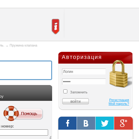
ль.
→
Пружина клапана
Авторизация
Запомнить
ру
Регистрация
Мой пароль?
 номер:
Твиты от @AutOriginalShop