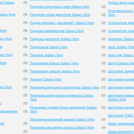
ти Subaru
(
0
)
Трубка форсунки 
Патрубок картерных газов Subaru Vivio
(
0
)
Уплотнительное 
baru Vivio
(
0
)
Передняя опора двигателя Subaru Vivio
(
0
)
Vivio
(
0
)
Поддон картера ( масляный ) Subaru Vivio
(
0
)
Успокоитель двиг
ivio
(
0
)
Подушка карбюратора Subaru Vivio
(
0
)
Успокоитель цепи
u Vivio
(
0
)
Подушка двигателя Subaru Vivio
(
0
)
Храповик Subaru 
io
(
0
)
Полукольца Subaru Vivio
(
0
)
Цепь Subaru Vivi
ru Vivio
(
0
)
Поршень Subaru Vivio
(
0
)
Цепь грм Subaru 
Vivio
(
0
)
Поршневые кольца Subaru Vivio
(
0
)
Шатун Subaru Viv
(
0
)
Поршневые пальцы Subaru Vivio
(
0
)
Шестерня задней
(
0
)
Поршня Subaru Vivio
(
0
)
Шестерня коленв
ru Vivio
(
0
)
Прокладка впускного коллектора Subaru Vivio
(
0
)
Шестерня переда
(
0
)
Прокладка выпускного коллектора Subaru
(
0
)
Шестерня приво
Vivio
Subaru Vivio
o
(
0
)
Прокладка головки блока цилиндров Subaru
(
0
)
Шестерня распре
спределения
(
0
)
Vivio
Шестерня ТНВД S
Прокладка клапанной крышки Subaru Vivio
(
0
)
vio
(
0
)
Шкив генератора 
Прокладка масляного насоса Subaru Vivio
(
0
)
(
0
)
Шкив коленчатого