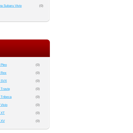
а Subaru Vivio
(
0
)
 Pleo
(
0
)
 Rex
(
0
)
 SVX
(
0
)
 Traviq
(
0
)
 Tribeca
(
0
)
Vivio
(
0
)
 XT
(
0
)
 XV
(
0
)