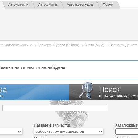
Автоновости
Автофирмы
Автоаксессуары
Форум
. autoriginal.com.ua
→
Запчасти Субару (Subaru)
→
Вивио (Vivio)
→
Запчасти Двигате
аявки на запчасти не найдены
ка
Поиск
ть
по каталожному номе
Название запчасти:
Каталожный