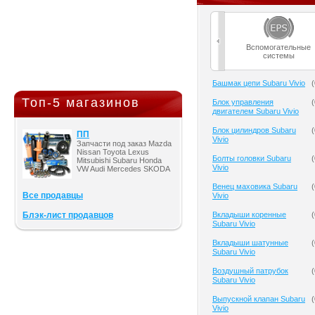
Вспомогательные
системы
Башмак цепи Subaru Vivio
(
Топ-5 магазинов
Блок управления
(
двигателем Subaru Vivio
Блок цилиндров Subaru
(
ПП
Vivio
Запчасти под заказ Mazda
Nissan Toyota Lexus
Болты головки Subaru
(
Mitsubishi Subaru Honda
Vivio
VW Audi Mercedes SKODA
Венец маховика Subaru
(
Все продавцы
Vivio
Блэк-лист продавцов
Вкладыши коренные
(
Subaru Vivio
Вкладыши шатунные
(
Subaru Vivio
Воздушный патрубок
(
Subaru Vivio
Выпускной клапан Subaru
(
Vivio