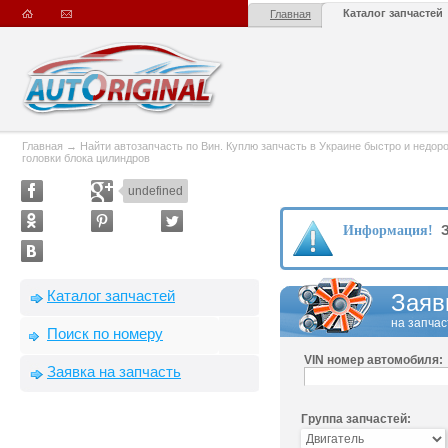
Каталог запчастей
Главная
Главная
→
Найти автозапчасть по Вин. Куплю запчасть в Украине быстро и недорого
головки блока цилиндров
undefined
З
Информация!
Каталог запчастей
Заяв
на запчас
Поиск по номеру
VIN номер автомобиля:
Заявка на запчасть
Группа запчастей: