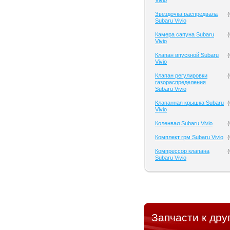
Vivio
Звездочка распредвала
(
Subaru Vivio
Камера сапуна Subaru
(
Vivio
Клапан впускной Subaru
(
Vivio
Клапан регулировки
(
газораспределения
Subaru Vivio
Клапанная крышка Subaru
(
Vivio
Коленвал Subaru Vivio
(
Комплект грм Subaru Vivio
(
Компрессор клапана
(
Subaru Vivio
Запчасти к дру