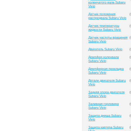
коленчатого вала Subaru
Vivio
Датчик положения
(
распредвала Subaru Vivio
Датчик температуры
(
жидкости Subaru Vivio
Датчик частоты вращения
(
Subaru Vivio
Двигатель Subaru Vivio
(
Демпфер коленвала
(
Subaru Vivio
Демпферная прокладка
(
Subaru Vivio
Детали двигателя Subaru
(
Vivio
Задняя опора двигателя
(
Subaru Vivio
Заливная горловина
(
Subaru Vivio
Защита днища Subaru
(
Vivio
Защита картера Subaru
(