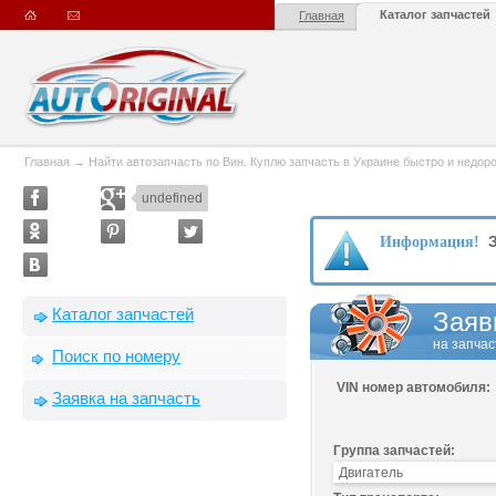
Каталог запчастей
Главная
Главная
→
Найти автозапчасть по Вин. Куплю запчасть в Украине быстро и недорого
undefined
З
Информация!
Каталог запчастей
Заяв
на запчас
Поиск по номеру
VIN номер автомобиля:
Заявка на запчасть
Группа запчастей: