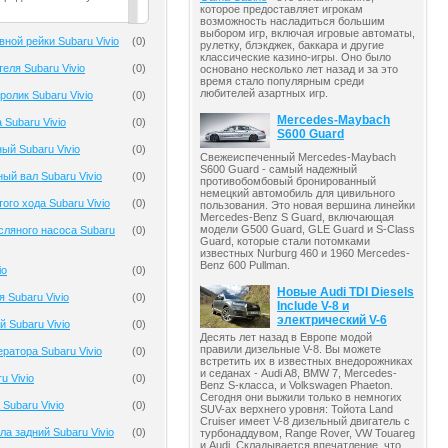
которое предоставляет игрокам
возможность насладиться большим
выбором игр, включая игровые автоматы,
ной рейки Subaru Vivio
(
0
)
рулетку, блэкджек, баккара и другие
классические казино-игры. Оно было
еля Subaru Vivio
(
0
)
основано несколько лет назад и за это
время стало популярным среди
любителей азартных игр.
олик Subaru Vivio
(
0
)
Mercedes-Maybach
 Subaru Vivio
(
0
)
S600 Guard
ый Subaru Vivio
(
0
)
Свежеиспеченный Mercedes-Maybach
S600 Guard - самый надежный
ый вал Subaru Vivio
(
0
)
противобомбовый бронированный
немецкий автомобиль для цивильного
ого хода Subaru Vivio
(
0
)
пользования. Это новая вершина линейки
Mercedes-Benz S Guard, включающая
модели G500 Guard, GLE Guard и S-Class
ляного насоса Subaru
(
0
)
Guard, которые стали потомками
известных Nurburg 460 и 1960 Mercedes-
Benz 600 Pullman.
io
(
0
)
Новые Audi TDI Diesels
 Subaru Vivio
(
0
)
Include V-8 и
электрический V-6
 Subaru Vivio
(
0
)
Десять лет назад в Европе модой
правили дизельные V-8. Вы можете
ратора Subaru Vivio
(
0
)
встретить их в известных внедорожниках
и седанах - Audi A8, BMW 7, Mercedes-
u Vivio
(
0
)
Benz S-класса, и Volkswagen Phaeton.
Сегодня они выжили только в немногих
Subaru Vivio
(
0
)
SUV-ах верхнего уровня: Тойота Land
Cruiser имеет V-8 дизельный двигатель с
а задний Subaru Vivio
(
0
)
турбонаддувом, Range Rover, VW Touareg
и Audi. Складывается впечатление, что