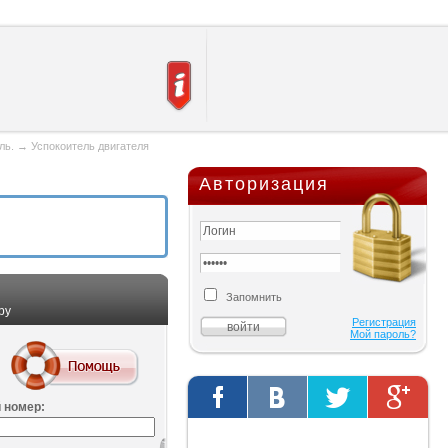
ль.
→
Успокоитель двигателя
Авторизация
Запомнить
ру
Регистрация
Мой пароль?
 номер:
Твиты от @AutOriginalShop