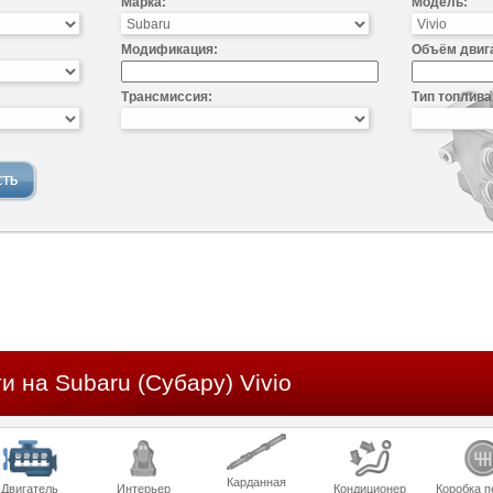
Марка:
Модель:
Модификация:
Объём двиг
Трансмиссия:
Тип топлива
и на Subaru (Субару) Vivio
Карданная
Двигатель
Интерьер
Кондиционер
Коробка п