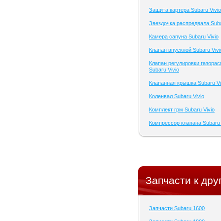
Защита картера Subaru Vivio
Звездочка распредвала Suba
Камера сапуна Subaru Vivio
Клапан впускной Subaru Vivi
Клапан регулировки газора
Subaru Vivio
Клапанная крышка Subaru Vi
Коленвал Subaru Vivio
Комплект грм Subaru Vivio
Компрессор клапана Subaru 
Запчасти к дру
Запчасти Subaru 1600