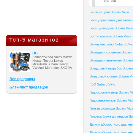
системы
Башмак цепи Subaru Vivio
Блок управления двигателем
Блок цилиндров Subaru Vivio
Болты головки Subaru Vivio
Топ-5 магазинов
Венец маховика Subaru Vivi
Вкладыши коренные Subaru 
ПП
Запчасти под заказ Mazda
Вкладыши шатунные Subaru 
Nissan Toyota Lexus
Mitsubishi Subaru Honda
VW Audi Mercedes SKODA
Воздушный патрубок Subaru 
Выпускной клапан Subaru Vi
Все продавцы
ГБО Subaru Vivio
Блэк-лист продавцов
Гидрокомпенсатор Subaru Vi
Гидронатяжитель Subaru Viv
Гильза цилиндра Subaru Vivi
Головка блока цилиндров Sub
Датчик абсолютного давлени
Датчик абсолютного давлени