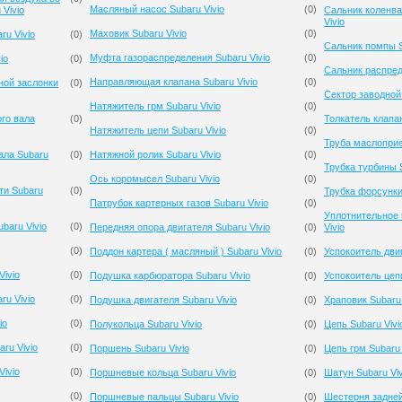
Масляный насос Subaru Vivio
(
0
)
Vivio
Сальник коленва
Vivio
Маховик Subaru Vivio
(
0
)
ru Vivio
(
0
)
Сальник помпы S
Муфта газораспределения Subaru Vivio
(
0
)
io
(
0
)
Сальник распред
Направляющая клапана Subaru Vivio
(
0
)
ной заслонки
(
0
)
Сектор заводной 
Натяжитель грм Subaru Vivio
(
0
)
го вала
(
0
)
Толкатель клапан
Натяжитель цепи Subaru Vivio
(
0
)
Труба маслоприе
ала Subaru
(
0
)
Натяжной ролик Subaru Vivio
(
0
)
Трубка турбины S
Ось коромысел Subaru Vivio
(
0
)
ти Subaru
(
0
)
Трубка форсунки 
Патрубок картерных газов Subaru Vivio
(
0
)
Уплотнительное 
baru Vivio
(
0
)
Передняя опора двигателя Subaru Vivio
(
0
)
Vivio
(
0
)
Поддон картера ( масляный ) Subaru Vivio
(
0
)
Успокоитель двиг
ivio
(
0
)
Подушка карбюратора Subaru Vivio
(
0
)
Успокоитель цепи
u Vivio
(
0
)
Подушка двигателя Subaru Vivio
(
0
)
Храповик Subaru 
io
(
0
)
Полукольца Subaru Vivio
(
0
)
Цепь Subaru Vivi
ru Vivio
(
0
)
Поршень Subaru Vivio
(
0
)
Цепь грм Subaru 
Vivio
(
0
)
Поршневые кольца Subaru Vivio
(
0
)
Шатун Subaru Viv
(
0
)
Поршневые пальцы Subaru Vivio
(
0
)
Шестерня задней