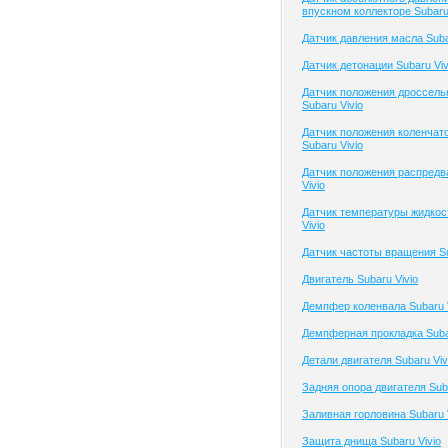
впускном коллекторе Subaru 
Датчик давления масла Suba
Датчик детонации Subaru Viv
Датчик положения дроссель
Subaru Vivio
Датчик положения коленчато
Subaru Vivio
Датчик положения распредв
Vivio
Датчик температуры жидкос
Vivio
Датчик частоты вращения Su
Двигатель Subaru Vivio
Демпфер коленвала Subaru V
Демпферная прокладка Subar
Детали двигателя Subaru Viv
Задняя опора двигателя Suba
Заливная горловина Subaru 
Защита днища Subaru Vivio