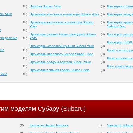
(
0
)
Поршня Subaru Vivio
(
0
)
Шестерня коленв
ru Vivio
(
0
)
Прокладка впускного коллектора Subaru Vivio
(
0
)
Шестерня переда
(
0
)
Прокладка выпускного коллектора Subaru
(
0
)
Шестерня приво
Vivio
Subaru Vivio
o
(
0
)
Прокладка головки блока цилиндров Subaru
(
0
)
Шестерня распре
спределения
(
0
)
Vivio
Шестерня ТНВД S
Прокладка клапанной крышки Subaru Vivio
(
0
)
vio
(
0
)
Шкив генератора 
Прокладка масляного насоса Subaru Vivio
(
0
)
(
0
)
Шкив коленчатого
Прокладка поддона картера Subaru Vivio
(
0
)
(
0
)
Щуп уровня масл
Прокладка сливной пробки Subaru Vivio
(
0
)
Vivio
(
0
)
гим моделям Субару (Subaru)
(
0
)
Запчасти Subaru Impreza
(
0
)
Запчасти Subaru