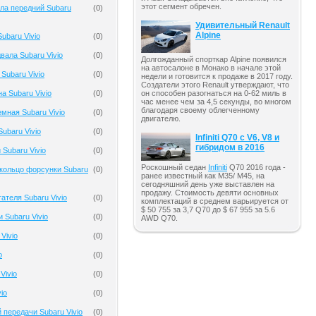
этот сегмент обречен.
ла передний Subaru
(
0
)
Удивительный Renault
Alpine
ubaru Vivio
(
0
)
вала Subaru Vivio
(
0
)
Долгожданный спорткар Alpine появился
на автосалоне в Монако в начале этой
Subaru Vivio
(
0
)
недели и готовится к продаже в 2017 году.
Создатели этого Renault утверждают, что
а Subaru Vivio
(
0
)
он способен разогнаться на 0-62 миль в
час менее чем за 4,5 секунды, во многом
благодаря своему облегченному
мная Subaru Vivio
(
0
)
двигателю.
ubaru Vivio
(
0
)
Infiniti Q70 с V6, V8 и
гибридом в 2016
Subaru Vivio
(
0
)
Роскошный седан
Infiniti
Q70 2016 года -
кольцо форсунки Subaru
(
0
)
ранее известный как M35/ M45, на
сегодняшний день уже выставлен на
продажу. Стоимость девяти основных
ателя Subaru Vivio
(
0
)
комплектаций в среднем варьируется от
$ 50 755 за 3,7 Q70 до $ 67 955 за 5.6
 Subaru Vivio
(
0
)
AWD Q70.
Vivio
(
0
)
o
(
0
)
Vivio
(
0
)
io
(
0
)
 передачи Subaru Vivio
(
0
)