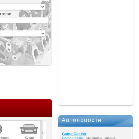
ателя:
:
Автоновости
Gama Casino
ередач
Кузов
Масла
Мост
Подвеска
Gama Casino
- это онлайн-казино,