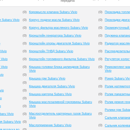
передача
(
0
)
Коромысло клапана Subaru Vivio
(
0
)
Прокладка топлив
 Subaru Vivio
(
0
)
Корпус подачи масла Subaru Vivio
(
0
)
Прокладки двигат
(
0
)
Корпус фильтра масляного Subaru Vivio
(
0
)
Промежуточный р
(
0
)
Кронштейн генератора Subaru Vivio
(
0
)
Пружина клапана
o
(
0
)
Кронштейн опоры двигателя Subaru Vivio
(
0
)
Радиатор маслян
Vivio
(
0
)
Кронштейн ТНВД Subaru Vivio
(
0
)
Распределительн
Vivio
(
0
)
Кронштейн топливного фильтра Subaru Vivio
(
0
)
Регулятор холост
Vivio
(
0
)
Крышка головки блока цилиндров Subaru
(
0
)
Ремкомплект мас
Vivio
Vivio
vio
(
0
)
Крышка грм Subaru Vivio
(
0
)
Рокер Subaru Viv
(
0
)
Крышка двигателя Subaru Vivio
(
0
)
Ролик натяжителя
vio
(
0
)
Крышка картера Subaru Vivio
(
0
)
Ролик паразитный
io
(
0
)
Крышка маслозаливной горловины Subaru
(
0
)
Ролик ремня гене
Vivio
o
(
0
)
Ролики грм Subar
Маслоотделитель картерных газов Subaru
(
0
)
aru Vivio
(
0
)
Vivio
Сальник клапана 
я Subaru Vivio
(
0
)
Маслоприемник Subaru Vivio
(
0
)
Сальник коленвал
я воздуха во
(
0
)