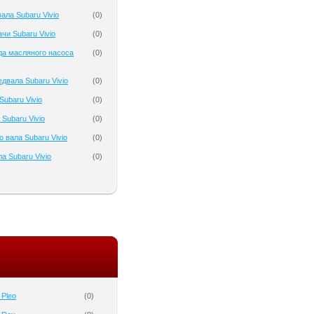
ала Subaru Vivio
(
0
)
чи Subaru Vivio
(
0
)
да масляного насоса
(
0
)
двала Subaru Vivio
(
0
)
ubaru Vivio
(
0
)
Subaru Vivio
(
0
)
 вала Subaru Vivio
(
0
)
а Subaru Vivio
(
0
)
 Pleo
(
0
)