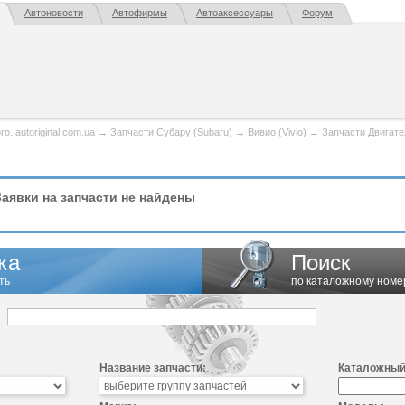
Автоновости
Автофирмы
Автоаксессуары
Форум
. autoriginal.com.ua
→
Запчасти Субару (Subaru)
→
Вивио (Vivio)
→
Запчасти Двигате
аявки на запчасти не найдены
ка
Поиск
ть
по каталожному номе
Название запчасти:
Каталожный