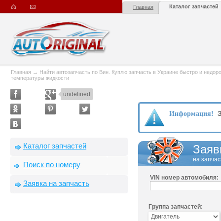
Каталог запчастей
Главная
Главная
→
Найти автозапчасть по Вин. Куплю запчасть в Украине быстро и недорого
температуры жидкости
undefined
З
Информация!
Каталог запчастей
Заяв
на запчас
Поиск по номеру
VIN номер автомобиля:
Заявка на запчасть
Группа запчастей: