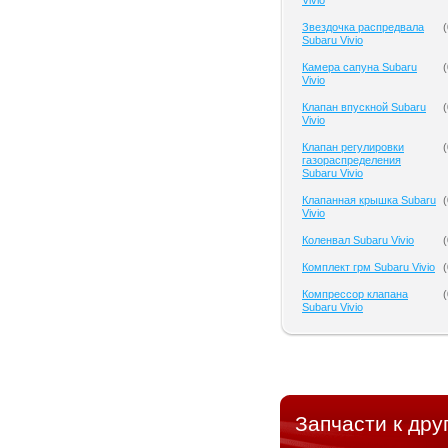
Vivio
Звездочка распредвала
(
Subaru Vivio
Камера сапуна Subaru
(
Vivio
Клапан впускной Subaru
(
Vivio
Клапан регулировки
(
газораспределения
Subaru Vivio
Клапанная крышка Subaru
(
Vivio
Коленвал Subaru Vivio
(
Комплект грм Subaru Vivio
(
Компрессор клапана
(
Subaru Vivio
Запчасти к дру