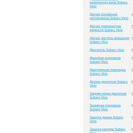
коленчатого вала Subaru
Vivio
Датчик положения
(
распредвала Subaru Vivio
Датчик температуры
(
жидкости Subaru Vivio
Датчик частоты вращения
(
Subaru Vivio
Двигатель Subaru Vivio
(
Демпфер коленвала
(
Subaru Vivio
Демпферная прокладка
(
Subaru Vivio
Детали двигателя Subaru
(
Vivio
Задняя опора двигателя
(
Subaru Vivio
Заливная горловина
(
Subaru Vivio
Защита днища Subaru
(
Vivio
Защита картера Subaru
(