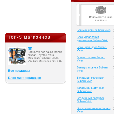
Вспомогательные
системы
Башмак цепи Subaru Vivio
(
Топ-5 магазинов
Блок управления
(
двигателем Subaru Vivio
Блок цилиндров Subaru
(
ПП
Vivio
Запчасти под заказ Mazda
Nissan Toyota Lexus
Болты головки Subaru
(
Mitsubishi Subaru Honda
Vivio
VW Audi Mercedes SKODA
Венец маховика Subaru
(
Все продавцы
Vivio
Блэк-лист продавцов
Вкладыши коренные
(
Subaru Vivio
Вкладыши шатунные
(
Subaru Vivio
Воздушный патрубок
(
Subaru Vivio
Выпускной клапан Subaru
(
Vivio