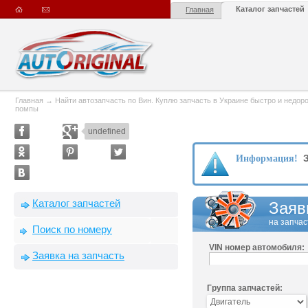
Каталог запчастей
Главная
Главная
→
Найти автозапчасть по Вин. Куплю запчасть в Украине быстро и недорого
помпы
undefined
З
Информация!
Каталог запчастей
Заяв
на запчас
Поиск по номеру
VIN номер автомобиля:
Заявка на запчасть
Группа запчастей: