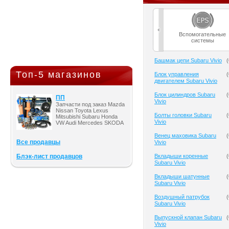
Вспомогательные
системы
Башмак цепи Subaru Vivio
(
Топ-5 магазинов
Блок управления
(
двигателем Subaru Vivio
Блок цилиндров Subaru
(
ПП
Vivio
Запчасти под заказ Mazda
Nissan Toyota Lexus
Болты головки Subaru
(
Mitsubishi Subaru Honda
Vivio
VW Audi Mercedes SKODA
Венец маховика Subaru
(
Все продавцы
Vivio
Блэк-лист продавцов
Вкладыши коренные
(
Subaru Vivio
Вкладыши шатунные
(
Subaru Vivio
Воздушный патрубок
(
Subaru Vivio
Выпускной клапан Subaru
(
Vivio