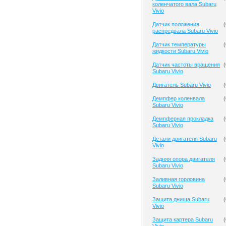
коленчатого вала Subaru
Vivio
Датчик положения
(
распредвала Subaru Vivio
Датчик температуры
(
жидкости Subaru Vivio
Датчик частоты вращения
(
Subaru Vivio
Двигатель Subaru Vivio
(
Демпфер коленвала
(
Subaru Vivio
Демпферная прокладка
(
Subaru Vivio
Детали двигателя Subaru
(
Vivio
Задняя опора двигателя
(
Subaru Vivio
Заливная горловина
(
Subaru Vivio
Защита днища Subaru
(
Vivio
Защита картера Subaru
(