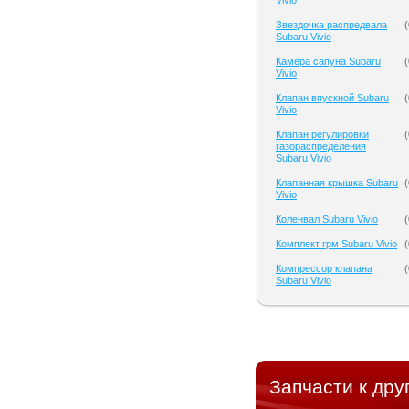
Vivio
Звездочка распредвала
(
Subaru Vivio
Камера сапуна Subaru
(
Vivio
Клапан впускной Subaru
(
Vivio
Клапан регулировки
(
газораспределения
Subaru Vivio
Клапанная крышка Subaru
(
Vivio
Коленвал Subaru Vivio
(
Комплект грм Subaru Vivio
(
Компрессор клапана
(
Subaru Vivio
Запчасти к дру