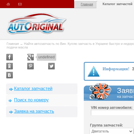
Каталог запчастей
Главная
Главная
→
Найти автозапчасть по Вин. Куплю запчасть в Украине быстро и недорого
подачи масла
undefined
З
Информация!
Каталог запчастей
Заяв
на запчас
Поиск по номеру
VIN номер автомобиля:
Заявка на запчасть
Группа запчастей: