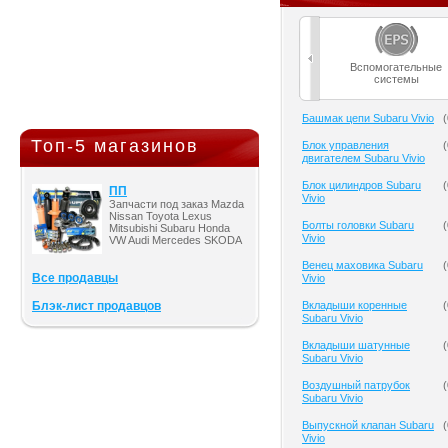
Вспомогательные
системы
Башмак цепи Subaru Vivio
(
Топ-5 магазинов
Блок управления
(
двигателем Subaru Vivio
Блок цилиндров Subaru
(
ПП
Vivio
Запчасти под заказ Mazda
Nissan Toyota Lexus
Болты головки Subaru
(
Mitsubishi Subaru Honda
Vivio
VW Audi Mercedes SKODA
Венец маховика Subaru
(
Все продавцы
Vivio
Блэк-лист продавцов
Вкладыши коренные
(
Subaru Vivio
Вкладыши шатунные
(
Subaru Vivio
Воздушный патрубок
(
Subaru Vivio
Выпускной клапан Subaru
(
Vivio