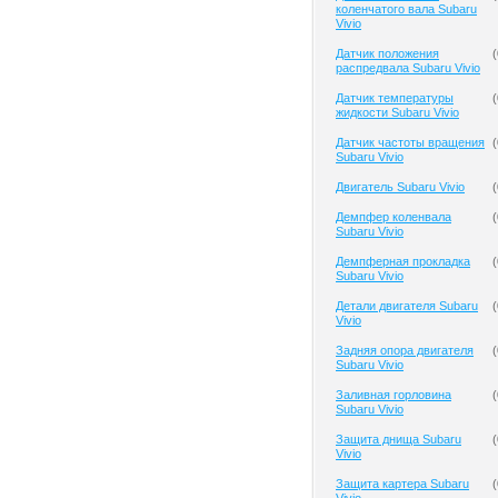
коленчатого вала Subaru
Vivio
Датчик положения
(
распредвала Subaru Vivio
Датчик температуры
(
жидкости Subaru Vivio
Датчик частоты вращения
(
Subaru Vivio
Двигатель Subaru Vivio
(
Демпфер коленвала
(
Subaru Vivio
Демпферная прокладка
(
Subaru Vivio
Детали двигателя Subaru
(
Vivio
Задняя опора двигателя
(
Subaru Vivio
Заливная горловина
(
Subaru Vivio
Защита днища Subaru
(
Vivio
Защита картера Subaru
(