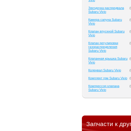
Vivio
Звездочка распредвала
(
Subaru Vivio
Камера сапуна Subaru
(
Vivio
Клапан впускной Subaru
(
Vivio
Клапан регулировки
(
газораспределения
Subaru Vivio
Клапанная крышка Subaru
(
Vivio
Коленвал Subaru Vivio
(
Комплект грм Subaru Vivio
(
Компрессор клапана
(
Subaru Vivio
Запчасти к дру