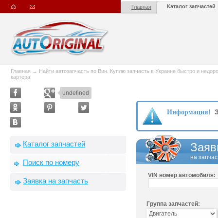
Каталог запчастей
Главная
Главная
→
Найти автозапчасть по Вин. Куплю запчасть в Украине быстро и недорого
картера
undefined
З
Информация!
Каталог запчастей
Заяв
на запчас
Поиск по номеру
VIN номер автомобиля:
Заявка на запчасть
Группа запчастей: