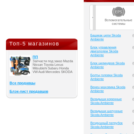
Вспомогательные
системы
Башмак цепи Skoda
(
Ambiente
Топ-5 магазинов
Блок управления
(
двигателем Skoda
Ambiente
ПП
Запчасти под заказ Mazda
Блок цилиндров Skoda
(
Nissan Toyota Lexus
Ambiente
Mitsubishi Subaru Honda
VW Audi Mercedes SKODA
Болты головки Skoda
(
Ambiente
Все продавцы
Венец маховика Skoda
(
Ambiente
Блэк-лист продавцов
Вкладыши коренные
(
Skoda Ambiente
Вкладыши шатунные
(
Skoda Ambiente
Воздушный патрубок
(
Skoda Ambiente