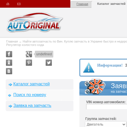
Каталог запчастей
Главная
Главная
→
Найти автозапчасть по Вин. Куплю запчасть в Украине быстро и недорого
Регулятор холостого хода
undefined
З
Информация!
Каталог запчастей
Заяв
на запчас
Поиск по номеру
VIN номер автомобиля:
Заявка на запчасть
Группа запчастей: