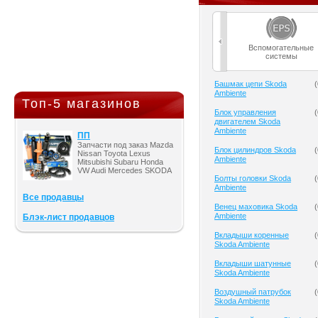
Вспомогательные
системы
Башмак цепи Skoda
(
Ambiente
Топ-5 магазинов
Блок управления
(
двигателем Skoda
Ambiente
ПП
Запчасти под заказ Mazda
Блок цилиндров Skoda
(
Nissan Toyota Lexus
Ambiente
Mitsubishi Subaru Honda
VW Audi Mercedes SKODA
Болты головки Skoda
(
Ambiente
Все продавцы
Венец маховика Skoda
(
Ambiente
Блэк-лист продавцов
Вкладыши коренные
(
Skoda Ambiente
Вкладыши шатунные
(
Skoda Ambiente
Воздушный патрубок
(
Skoda Ambiente