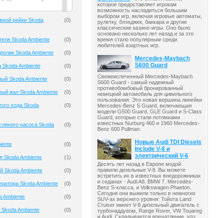
которое предоставляет игрокам
возможность насладиться большим
выбором игр, включая игровые автоматы,
вной рейки Skoda
(
0
)
рулетку, блэкджек, баккара и другие
классические казино-игры. Оно было
основано несколько лет назад и за это
теля Skoda Ambiente
(
0
)
время стало популярным среди
любителей азартных игр.
олик Skoda Ambiente
(
0
)
Mercedes-Maybach
S600 Guard
 Skoda Ambiente
(
0
)
Свежеиспеченный Mercedes-Maybach
ый Skoda Ambiente
(
0
)
S600 Guard - самый надежный
противобомбовый бронированный
ый вал Skoda Ambiente
(
0
)
немецкий автомобиль для цивильного
пользования. Это новая вершина линейки
того хода Skoda
(
0
)
Mercedes-Benz S Guard, включающая
модели G500 Guard, GLE Guard и S-Class
Guard, которые стали потомками
известных Nurburg 460 и 1960 Mercedes-
сляного насоса Skoda
(
0
)
Benz 600 Pullman.
Новые Audi TDI Diesels
iente
(
0
)
Include V-8 и
электрический V-6
я Skoda Ambiente
(
1
)
Десять лет назад в Европе модой
правили дизельные V-8. Вы можете
й Skoda Ambiente
(
0
)
встретить их в известных внедорожниках
и седанах - Audi A8, BMW 7, Mercedes-
ератора Skoda Ambiente
(
0
)
Benz S-класса, и Volkswagen Phaeton.
Сегодня они выжили только в немногих
a Ambiente
(
0
)
SUV-ах верхнего уровня: Тойота Land
Cruiser имеет V-8 дизельный двигатель с
 Skoda Ambiente
(
0
)
турбонаддувом, Range Rover, VW Touareg
и Audi. Складывается впечатление, что