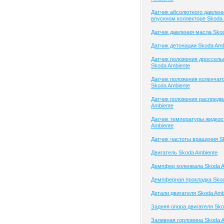
Датчик абсолютного давлени
впускном коллекторе Skoda 
Датчик давления масла Skod
Датчик детонации Skoda Amb
Датчик положения дроссель
Skoda Ambiente
Датчик положения коленчато
Skoda Ambiente
Датчик положения распредв
Ambiente
Датчик температуры жидкос
Ambiente
Датчик частоты вращения S
Двигатель Skoda Ambiente
Демпфер коленвала Skoda A
Демпферная прокладка Skod
Детали двигателя Skoda Amb
Задняя опора двигателя Sko
Заливная горловина Skoda A