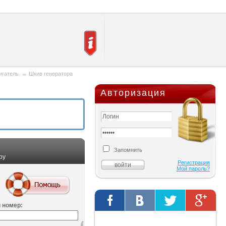
игатель.
→
Шкив генератора
Авторизация
Запомнить
ру
Регистрация
Мой пароль?
 номер:
Твиты от @AutOriginalShop