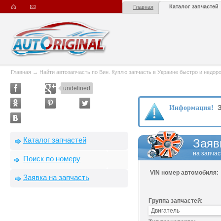
Каталог запчастей
Главная
Главная
→
Найти автозапчасть по Вин. Куплю запчасть в Украине быстро и недорого
undefined
З
Информация!
Каталог запчастей
Заяв
на запчас
Поиск по номеру
VIN номер автомобиля:
Заявка на запчасть
Группа запчастей: