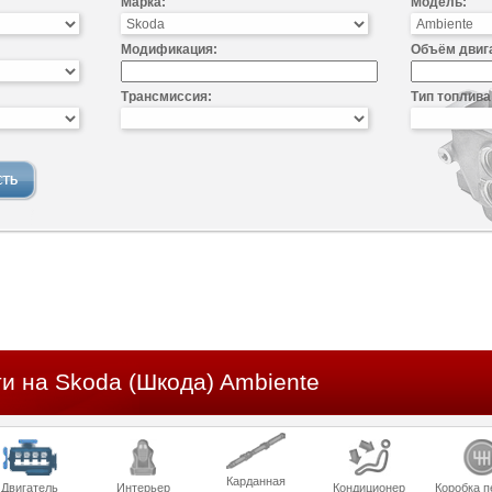
Марка:
Модель:
Модификация:
Объём двиг
Трансмиссия:
Тип топлива
и на Skoda (Шкода) Ambiente
Карданная
Двигатель
Интерьер
Кондиционер
Коробка п