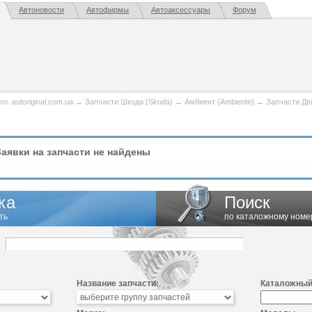
Автоновости
Автофирмы
Автоаксессуары
Форум
. autoriginal.com.ua
→
Запчасти Шкода (Skoda)
→
Амбиент (Ambiente)
→
Запчасти Дв
аявки на запчасти не найдены
ка
Поиск
ть
по каталожному номе
Название запчасти:
Каталожный