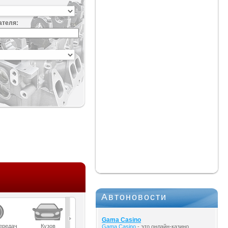
ателя:
:
Автоновости
Gama Casino
ередач
Кузов
Масла
Мост
Подвеска
Gama Casino
- это онлайн-казино,