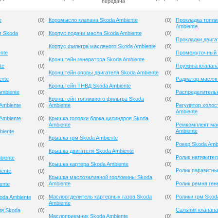
передача
e
(
0
)
Коромысло клапана Skoda Ambiente
(
0
)
Прокладка топли
Ambiente
м Skoda
(
0
)
Корпус подачи масла Skoda Ambiente
(
0
)
Прокладки двига
Корпус фильтра масляного Skoda Ambiente
(
0
)
nte
(
0
)
Промежуточный р
Кронштейн генератора Skoda Ambiente
(
0
)
te
(
0
)
Пружина клапана
Кронштейн опоры двигателя Skoda Ambiente
(
0
)
ente
(
0
)
Радиатор маслян
Кронштейн ТНВД Skoda Ambiente
(
0
)
mbiente
(
0
)
Распределительн
Кронштейн топливного фильтра Skoda
(
0
)
Ambiente
(
0
)
Ambiente
Регулятор холос
Ambiente
Ambiente
(
0
)
Крышка головки блока цилиндров Skoda
(
0
)
Ambiente
Ремкомплект ма
Ambiente
biente
(
0
)
Крышка грм Skoda Ambiente
(
0
)
Рокер Skoda Amb
(
0
)
Крышка двигателя Skoda Ambiente
(
0
)
Ролик натяжител
biente
(
0
)
Крышка картера Skoda Ambiente
(
0
)
Ролик паразитны
iente
(
0
)
Крышка маслозаливной горловины Skoda
(
0
)
Ambiente
Ролик ремня ген
ente
(
0
)
Маслоотделитель картерных газов Skoda
(
0
)
Ролики грм Skod
oda Ambiente
(
0
)
Ambiente
Сальник клапана
ия Skoda
(
0
)
Маслоприемник Skoda Ambiente
(
0
)