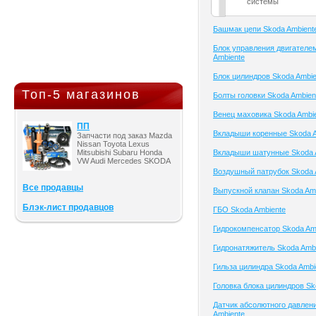
системы
Башмак цепи Skoda Ambient
Блок управления двигателе
Ambiente
Блок цилиндров Skoda Ambie
Топ-5 магазинов
Болты головки Skoda Ambien
Венец маховика Skoda Ambi
ПП
Вкладыши коренные Skoda A
Запчасти под заказ Mazda
Nissan Toyota Lexus
Mitsubishi Subaru Honda
Вкладыши шатунные Skoda 
VW Audi Mercedes SKODA
Воздушный патрубок Skoda 
Все продавцы
Выпускной клапан Skoda Am
Блэк-лист продавцов
ГБО Skoda Ambiente
Гидрокомпенсатор Skoda Am
Гидронатяжитель Skoda Amb
Гильза цилиндра Skoda Ambi
Головка блока цилиндров Sk
Датчик абсолютного давлен
Ambiente