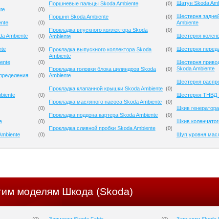
Шатун Skoda Amb
Поршневые пальцы Skoda Ambiente
(
0
)
te
(
0
)
Шестерня задней
Поршня Skoda Ambiente
(
0
)
ente
(
0
)
Ambiente
Прокладка впускного коллектора Skoda
(
0
)
da Ambiente
(
0
)
Шестерня коленв
Ambiente
nte
(
0
)
Шестерня переда
Прокладка выпускного коллектора Skoda
(
0
)
Ambiente
ente
(
0
)
Шестерня приво
Skoda Ambiente
Прокладка головки блока цилиндров Skoda
(
0
)
спределения
(
0
)
Ambiente
Шестерня распре
Прокладка клапанной крышки Skoda Ambiente
(
0
)
biente
(
0
)
Шестерня ТНВД 
Прокладка масляного насоса Skoda Ambiente
(
0
)
(
0
)
Шкив генератора
Прокладка поддона картера Skoda Ambiente
(
0
)
e
(
0
)
Шкив коленчатог
Прокладка сливной пробки Skoda Ambiente
(
0
)
Ambiente
(
0
)
Щуп уровня масл
гим моделям Шкода (Skoda)