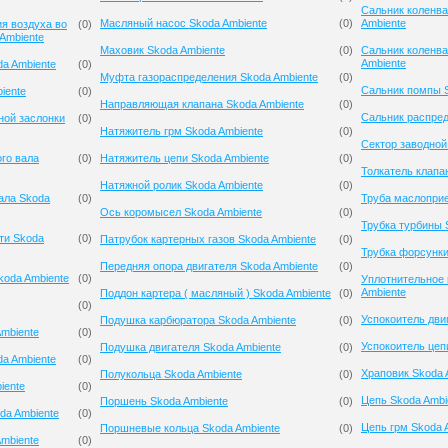
Сальник коленва
Масляный насос Skoda Ambiente
(
0
)
Ambiente
я воздуха во
(
0
)
Ambiente
Маховик Skoda Ambiente
(
0
)
Сальник коленва
Ambiente
a Ambiente
(
0
)
Муфта газораспределения Skoda Ambiente
(
0
)
Сальник помпы S
iente
(
0
)
Направляющая клапана Skoda Ambiente
(
0
)
Сальник распред
ной заслонки
(
0
)
Натяжитель грм Skoda Ambiente
(
0
)
Сектор заводной
го вала
(
0
)
Натяжитель цепи Skoda Ambiente
(
0
)
Толкатель клапа
Натяжной ролик Skoda Ambiente
(
0
)
ала Skoda
(
0
)
Труба маслоприе
Ось коромысел Skoda Ambiente
(
0
)
Трубка турбины 
ти Skoda
(
0
)
Патрубок картерных газов Skoda Ambiente
(
0
)
Трубка форсунки
Передняя опора двигателя Skoda Ambiente
(
0
)
koda Ambiente
(
0
)
Уплотнительное 
Ambiente
Поддон картера ( масляный ) Skoda Ambiente
(
0
)
(
0
)
Успокоитель дви
Подушка карбюратора Skoda Ambiente
(
0
)
mbiente
(
0
)
Успокоитель цеп
Подушка двигателя Skoda Ambiente
(
0
)
a Ambiente
(
0
)
Храповик Skoda 
Полукольца Skoda Ambiente
(
0
)
iente
(
0
)
Цепь Skoda Ambi
Поршень Skoda Ambiente
(
0
)
da Ambiente
(
0
)
Цепь грм Skoda 
Поршневые кольца Skoda Ambiente
(
0
)
mbiente
(
0
)