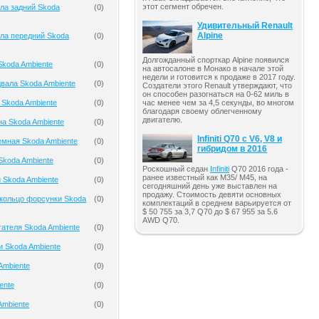
этот сегмент обречен.
ла задний Skoda
(
0
)
Удивительный Renault
Alpine
ла передний Skoda
(
0
)
Долгожданный спорткар Alpine появился
koda Ambiente
(
0
)
на автосалоне в Монако в начале этой
недели и готовится к продаже в 2017 году.
вала Skoda Ambiente
(
0
)
Создатели этого Renault утверждают, что
он способен разогнаться на 0-62 миль в
 Skoda Ambiente
(
0
)
час менее чем за 4,5 секунды, во многом
благодаря своему облегченному
двигателю.
на Skoda Ambiente
(
0
)
Infiniti Q70 с V6, V8 и
мная Skoda Ambiente
(
0
)
гибридом в 2016
Skoda Ambiente
(
0
)
Роскошный седан
Infiniti
Q70 2016 года -
ранее известный как M35/ M45, на
 Skoda Ambiente
(
0
)
сегодняшний день уже выставлен на
продажу. Стоимость девяти основных
кольцо форсунки Skoda
(
0
)
комплектаций в среднем варьируется от
$ 50 755 за 3,7 Q70 до $ 67 955 за 5.6
AWD Q70.
гателя Skoda Ambiente
(
0
)
и Skoda Ambiente
(
0
)
Ambiente
(
0
)
ente
(
0
)
Ambiente
(
0
)