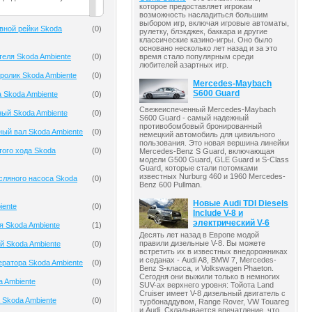
которое предоставляет игрокам
возможность насладиться большим
выбором игр, включая игровые автоматы,
вной рейки Skoda
(
0
)
рулетку, блэкджек, баккара и другие
классические казино-игры. Оно было
основано несколько лет назад и за это
теля Skoda Ambiente
(
0
)
время стало популярным среди
любителей азартных игр.
олик Skoda Ambiente
(
0
)
Mercedes-Maybach
S600 Guard
 Skoda Ambiente
(
0
)
Свежеиспеченный Mercedes-Maybach
ый Skoda Ambiente
(
0
)
S600 Guard - самый надежный
противобомбовый бронированный
ый вал Skoda Ambiente
(
0
)
немецкий автомобиль для цивильного
пользования. Это новая вершина линейки
того хода Skoda
(
0
)
Mercedes-Benz S Guard, включающая
модели G500 Guard, GLE Guard и S-Class
Guard, которые стали потомками
известных Nurburg 460 и 1960 Mercedes-
сляного насоса Skoda
(
0
)
Benz 600 Pullman.
Новые Audi TDI Diesels
iente
(
0
)
Include V-8 и
электрический V-6
я Skoda Ambiente
(
1
)
Десять лет назад в Европе модой
правили дизельные V-8. Вы можете
й Skoda Ambiente
(
0
)
встретить их в известных внедорожниках
и седанах - Audi A8, BMW 7, Mercedes-
ератора Skoda Ambiente
(
0
)
Benz S-класса, и Volkswagen Phaeton.
Сегодня они выжили только в немногих
a Ambiente
(
0
)
SUV-ах верхнего уровня: Тойота Land
Cruiser имеет V-8 дизельный двигатель с
 Skoda Ambiente
(
0
)
турбонаддувом, Range Rover, VW Touareg
и Audi. Складывается впечатление, что