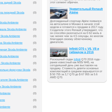
этот сегмент обречен.
ла задний Skoda
(
0
)
Удивительный Renault
Alpine
ла передний Skoda
(
0
)
Долгожданный спорткар Alpine появился
koda Ambiente
(
0
)
на автосалоне в Монако в начале этой
недели и готовится к продаже в 2017 году.
вала Skoda Ambiente
(
0
)
Создатели этого Renault утверждают, что
он способен разогнаться на 0-62 миль в
 Skoda Ambiente
(
0
)
час менее чем за 4,5 секунды, во многом
благодаря своему облегченному
двигателю.
на Skoda Ambiente
(
0
)
Infiniti Q70 с V6, V8 и
мная Skoda Ambiente
(
0
)
гибридом в 2016
Skoda Ambiente
(
0
)
Роскошный седан
Infiniti
Q70 2016 года -
ранее известный как M35/ M45, на
 Skoda Ambiente
(
0
)
сегодняшний день уже выставлен на
продажу. Стоимость девяти основных
кольцо форсунки Skoda
(
0
)
комплектаций в среднем варьируется от
$ 50 755 за 3,7 Q70 до $ 67 955 за 5.6
AWD Q70.
гателя Skoda Ambiente
(
0
)
и Skoda Ambiente
(
0
)
Ambiente
(
0
)
ente
(
0
)
Ambiente
(
0
)