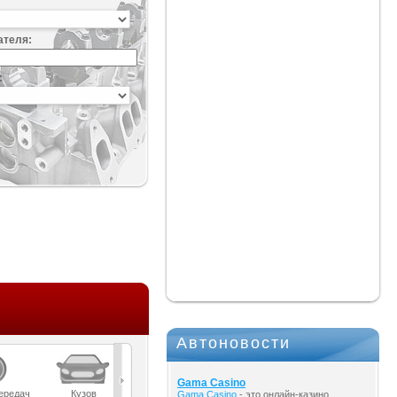
ателя:
:
Автоновости
Gama Casino
ередач
Кузов
Масла
Мост
Подвеска
Gama Casino
- это онлайн-казино,