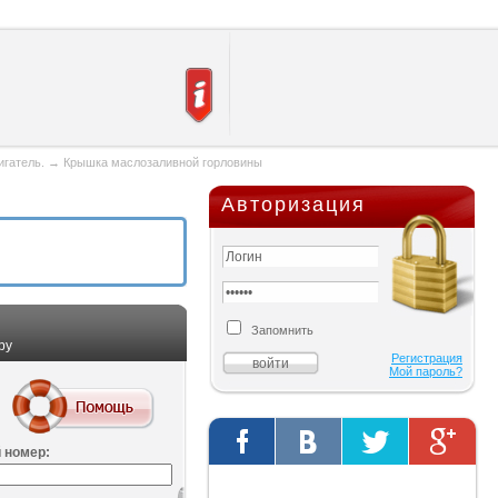
игатель.
→
Крышка маслозаливной горловины
Авторизация
Запомнить
ру
Регистрация
Мой пароль?
 номер:
Твиты от @AutOriginalShop