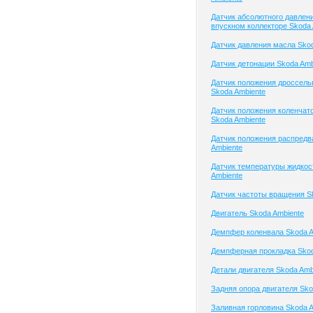
Датчик абсолютного давлени
впускном коллекторе Skoda 
Датчик давления масла Skod
Датчик детонации Skoda Amb
Датчик положения дроссель
Skoda Ambiente
Датчик положения коленчато
Skoda Ambiente
Датчик положения распредв
Ambiente
Датчик температуры жидкос
Ambiente
Датчик частоты вращения S
Двигатель Skoda Ambiente
Демпфер коленвала Skoda A
Демпферная прокладка Skod
Детали двигателя Skoda Amb
Задняя опора двигателя Sko
Заливная горловина Skoda A