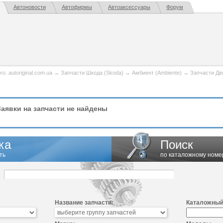
Автоновости
Автофирмы
Автоаксессуары
Форум
. autoriginal.com.ua
→
Запчасти Шкода (Skoda)
→
Амбиент (Ambiente)
→
Запчасти Дв
аявки на запчасти не найдены
ка
Поиск
ть
по каталожному номе
Название запчасти:
Каталожный