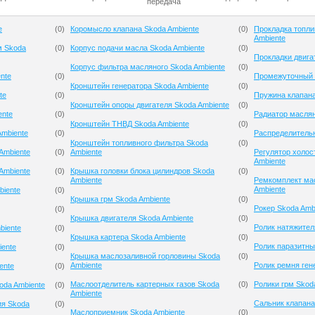
передача
e
(
0
)
Коромысло клапана Skoda Ambiente
(
0
)
Прокладка топли
Ambiente
м Skoda
(
0
)
Корпус подачи масла Skoda Ambiente
(
0
)
Прокладки двига
Корпус фильтра масляного Skoda Ambiente
(
0
)
nte
(
0
)
Промежуточный р
Кронштейн генератора Skoda Ambiente
(
0
)
te
(
0
)
Пружина клапана
Кронштейн опоры двигателя Skoda Ambiente
(
0
)
ente
(
0
)
Радиатор маслян
Кронштейн ТНВД Skoda Ambiente
(
0
)
mbiente
(
0
)
Распределительн
Кронштейн топливного фильтра Skoda
(
0
)
Ambiente
(
0
)
Ambiente
Регулятор холос
Ambiente
Ambiente
(
0
)
Крышка головки блока цилиндров Skoda
(
0
)
Ambiente
Ремкомплект ма
Ambiente
biente
(
0
)
Крышка грм Skoda Ambiente
(
0
)
Рокер Skoda Amb
(
0
)
Крышка двигателя Skoda Ambiente
(
0
)
Ролик натяжител
biente
(
0
)
Крышка картера Skoda Ambiente
(
0
)
Ролик паразитны
iente
(
0
)
Крышка маслозаливной горловины Skoda
(
0
)
Ambiente
Ролик ремня ген
ente
(
0
)
Маслоотделитель картерных газов Skoda
(
0
)
Ролики грм Skod
oda Ambiente
(
0
)
Ambiente
Сальник клапана
ия Skoda
(
0
)
Маслоприемник Skoda Ambiente
(
0
)