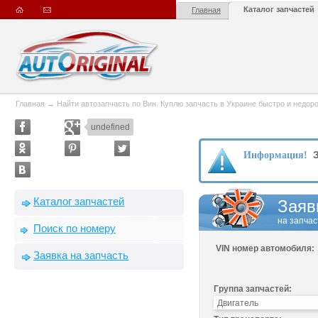
Каталог запчастей
Главная
Главная
→
Найти автозапчасть по Вин. Куплю запчасть в Украине быстро и недорого
undefined
З
Информация!
Каталог запчастей
Заяв
на запчас
Поиск по номеру
VIN номер автомобиля:
Заявка на запчасть
Группа запчастей: