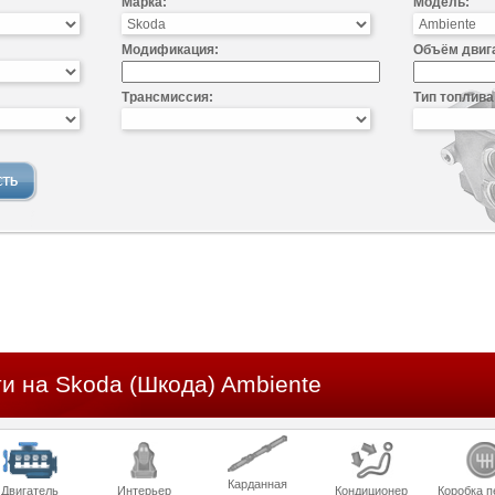
Марка:
Модель:
Модификация:
Объём двиг
Трансмиссия:
Тип топлива
и на Skoda (Шкода) Ambiente
Карданная
Двигатель
Интерьер
Кондиционер
Коробка п