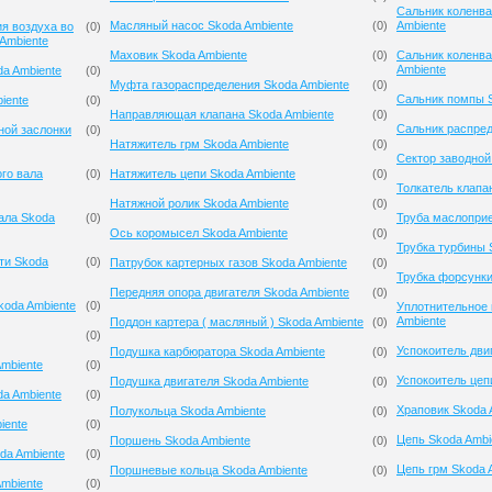
Сальник коленва
Масляный насос Skoda Ambiente
(
0
)
Ambiente
я воздуха во
(
0
)
Ambiente
Маховик Skoda Ambiente
(
0
)
Сальник коленва
Ambiente
a Ambiente
(
0
)
Муфта газораспределения Skoda Ambiente
(
0
)
Сальник помпы S
iente
(
0
)
Направляющая клапана Skoda Ambiente
(
0
)
Сальник распред
ной заслонки
(
0
)
Натяжитель грм Skoda Ambiente
(
0
)
Сектор заводной
го вала
(
0
)
Натяжитель цепи Skoda Ambiente
(
0
)
Толкатель клапа
Натяжной ролик Skoda Ambiente
(
0
)
ала Skoda
(
0
)
Труба маслоприе
Ось коромысел Skoda Ambiente
(
0
)
Трубка турбины 
ти Skoda
(
0
)
Патрубок картерных газов Skoda Ambiente
(
0
)
Трубка форсунки
Передняя опора двигателя Skoda Ambiente
(
0
)
koda Ambiente
(
0
)
Уплотнительное 
Ambiente
Поддон картера ( масляный ) Skoda Ambiente
(
0
)
(
0
)
Успокоитель дви
Подушка карбюратора Skoda Ambiente
(
0
)
mbiente
(
0
)
Успокоитель цеп
Подушка двигателя Skoda Ambiente
(
0
)
a Ambiente
(
0
)
Храповик Skoda 
Полукольца Skoda Ambiente
(
0
)
iente
(
0
)
Цепь Skoda Ambi
Поршень Skoda Ambiente
(
0
)
da Ambiente
(
0
)
Цепь грм Skoda 
Поршневые кольца Skoda Ambiente
(
0
)
mbiente
(
0
)