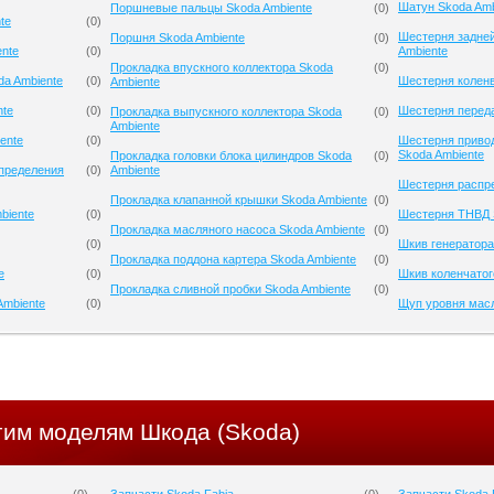
Шатун Skoda Amb
Поршневые пальцы Skoda Ambiente
(
0
)
te
(
0
)
Шестерня задней
Поршня Skoda Ambiente
(
0
)
ente
(
0
)
Ambiente
Прокладка впускного коллектора Skoda
(
0
)
da Ambiente
(
0
)
Шестерня коленв
Ambiente
nte
(
0
)
Шестерня переда
Прокладка выпускного коллектора Skoda
(
0
)
Ambiente
ente
(
0
)
Шестерня приво
Skoda Ambiente
Прокладка головки блока цилиндров Skoda
(
0
)
спределения
(
0
)
Ambiente
Шестерня распре
Прокладка клапанной крышки Skoda Ambiente
(
0
)
biente
(
0
)
Шестерня ТНВД 
Прокладка масляного насоса Skoda Ambiente
(
0
)
(
0
)
Шкив генератора
Прокладка поддона картера Skoda Ambiente
(
0
)
e
(
0
)
Шкив коленчатог
Прокладка сливной пробки Skoda Ambiente
(
0
)
Ambiente
(
0
)
Щуп уровня масл
гим моделям Шкода (Skoda)