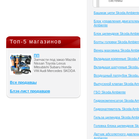
системы
Башмак цепи Skoda Ambient
Блок управления двигателе
Ambiente
Блок цилиндров Skoda Ambie
Топ-5 магазинов
Болты головки Skoda Ambien
Венец маховика Skoda Ambi
ПП
Вкладыши коренные Skoda A
Запчасти под заказ Mazda
Nissan Toyota Lexus
Mitsubishi Subaru Honda
Вкладыши шатунные Skoda 
VW Audi Mercedes SKODA
Воздушный патрубок Skoda 
Все продавцы
Выпускной клапан Skoda Am
Блэк-лист продавцов
ГБО Skoda Ambiente
Гидрокомпенсатор Skoda Am
Гидронатяжитель Skoda Amb
Гильза цилиндра Skoda Ambi
Головка блока цилиндров Sk
Датчик абсолютного давлен
Ambiente