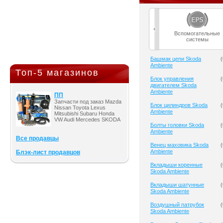
Вспомогательные
системы
Башмак цепи Skoda
(
Ambiente
Топ-5 магазинов
Блок управления
(
двигателем Skoda
Ambiente
ПП
Запчасти под заказ Mazda
Блок цилиндров Skoda
(
Nissan Toyota Lexus
Ambiente
Mitsubishi Subaru Honda
VW Audi Mercedes SKODA
Болты головки Skoda
(
Ambiente
Все продавцы
Венец маховика Skoda
(
Ambiente
Блэк-лист продавцов
Вкладыши коренные
(
Skoda Ambiente
Вкладыши шатунные
(
Skoda Ambiente
Воздушный патрубок
(
Skoda Ambiente