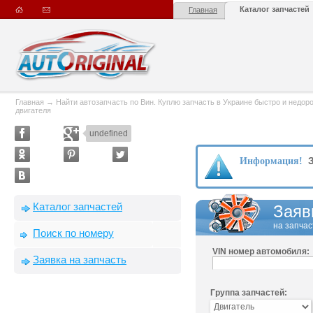
Каталог запчастей
Главная
Главная
→
Найти автозапчасть по Вин. Куплю запчасть в Украине быстро и недорого
двигателя
undefined
З
Информация!
Каталог запчастей
Заяв
на запчас
Поиск по номеру
VIN номер автомобиля:
Заявка на запчасть
Группа запчастей: