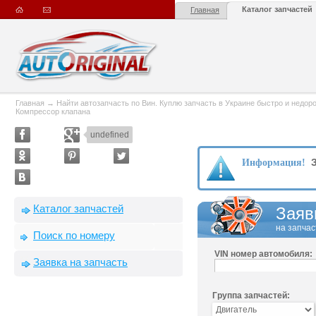
Каталог запчастей
Главная
Главная
→
Найти автозапчасть по Вин. Куплю запчасть в Украине быстро и недорого
Компрессор клапана
undefined
З
Информация!
Каталог запчастей
Заяв
на запчас
Поиск по номеру
VIN номер автомобиля:
Заявка на запчасть
Группа запчастей: