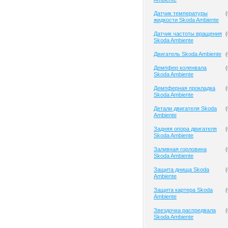
Датчик температуры
(
жидкости Skoda Ambiente
Датчик частоты вращения
(
Skoda Ambiente
Двигатель Skoda Ambiente
(
Демпфер коленвала
(
Skoda Ambiente
Демпферная прокладка
(
Skoda Ambiente
Детали двигателя Skoda
(
Ambiente
Задняя опора двигателя
(
Skoda Ambiente
Заливная горловина
(
Skoda Ambiente
Защита днища Skoda
(
Ambiente
Защита картера Skoda
(
Ambiente
Звездочка распредвала
(
Skoda Ambiente